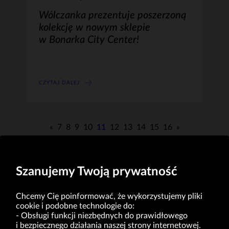
Wólczanka prezentuje poszerzoną
kolekcję w nowym sklepie
w Bonarka City Center!
CZYTAJ DALEJ
«
7
8
9
10
11
12
13
14
15
16
»
Szanujemy Twoją prywatność
Chcemy Cię poinformować, że wykorzystujemy pliki
cookie i podobne technologie do:
Obsługi funkcji niezbędnych do prawidłowego
i bezpiecznego działania naszej strony internetowej.