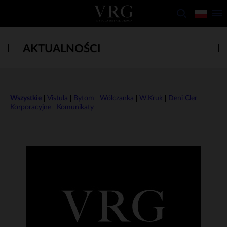
AKTUALNOŚCI
Wszystkie
Vistula
Bytom
Wólczanka
W.Kruk
Deni Cler
Korporacyjne
Komunikaty