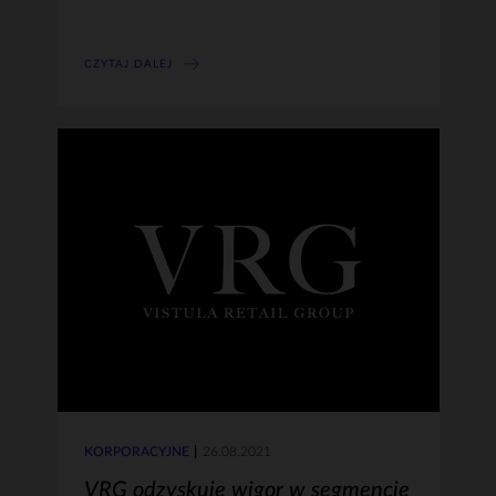
CZYTAJ DALEJ
KORPORACYJNE
26.08.2021
VRG odzyskuje wigor w segmencie