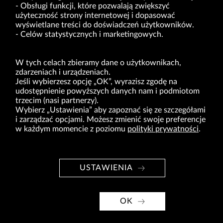
Obsługi funkcji, które pozwalają zwiększyć
VRG S.A. | ul. Pilotów 10 | 31-462 Kraków
użyteczność strony internetowej i dopasować
NIP: 675-000-03-61
Sąd Rejonowy dla Krakowa-Śródmieścia w Krakowie,
wyświetlane treści do doświadczeń użytkowników.
Wydział XI Gospodarczy Krajowego Rejestru Sądowego nr 0000047082
Celów statystycznych i marketingowych.
Kapitał zakładowy w wysokości 49.122.108,00 zł, w pełni opłacony
VRG S.A. oświadcza, że ma status dużego przedsiębiorcy w rozumieniu ustawy z dnia
8.03.2013 r. o przeciwdziałaniu nadmiernym opóźnieniom w transakcjach handlowych
W tych celach zbieramy dane o użytkownikach,
(Dz.U. 2019 r. poz. 118 z zm.).
zdarzeniach i urządzeniach.
Jeśli wybierzesz opcję „OK”, wyrazisz zgodę na
O NAS
udostępnienie powyższych danych nam i podmiotom
trzecim (nasi partnerzy).
MARKI
Wybierz „Ustawienia” aby zapoznać się ze szczegółami
i zarządzać opcjami. Możesz zmienić swoje preferencje
DLA INWESTORÓW
w każdym momencie z poziomu
polityki prywatności
.
BIURO PRASOWE
KARIERA
USTAWIENIA
KONTAKT
© Copyright 2026. VRG S.A. Wszelkie prawa zastrzeżone.
OK
projekt VRG S.A.
wdrożenie