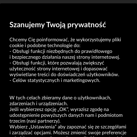
ZOBACZ WIĘCEJ OGŁOSZEŃ
Szanujemy Twoją prywatność
Chcemy Cię poinformować, że wykorzystujemy pliki
cookie i podobne technologie do:
Obsługi funkcji niezbędnych do prawidłowego
i bezpiecznego działania naszej strony internetowej.
Obsługi funkcji, które pozwalają zwiększyć
VRG S.A. | ul. Pilotów 10 | 31-462 Kraków
użyteczność strony internetowej i dopasować
NIP: 675-000-03-61
Sąd Rejonowy dla Krakowa-Śródmieścia w Krakowie,
wyświetlane treści do doświadczeń użytkowników.
Wydział XI Gospodarczy Krajowego Rejestru Sądowego nr 0000047082
Celów statystycznych i marketingowych.
Kapitał zakładowy w wysokości 49.122.108,00 zł, w pełni opłacony
VRG S.A. oświadcza, że ma status dużego przedsiębiorcy w rozumieniu ustawy z dnia
8.03.2013 r. o przeciwdziałaniu nadmiernym opóźnieniom w transakcjach handlowych
W tych celach zbieramy dane o użytkownikach,
(Dz.U. 2019 r. poz. 118 z zm.).
zdarzeniach i urządzeniach.
Jeśli wybierzesz opcję „OK”, wyrazisz zgodę na
O NAS
udostępnienie powyższych danych nam i podmiotom
trzecim (nasi partnerzy).
MARKI
Wybierz „Ustawienia” aby zapoznać się ze szczegółami
i zarządzać opcjami. Możesz zmienić swoje preferencje
DLA INWESTORÓW