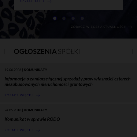
CZYTAJ DALEJ
ZOBACZ WIĘCEJ AKTUALNOŚCI
OGŁOSZENIA
SPÓŁKI
19.06.2026
|
KOMUNIKATY
Informacja o zamiarze łącznej sprzedaży praw własności czterech
niezabudowanych nieruchomości gruntowych
ZOBACZ WIĘCEJ
24.05.2018
|
KOMUNIKATY
Komunikat w sprawie RODO
ZOBACZ WIĘCEJ