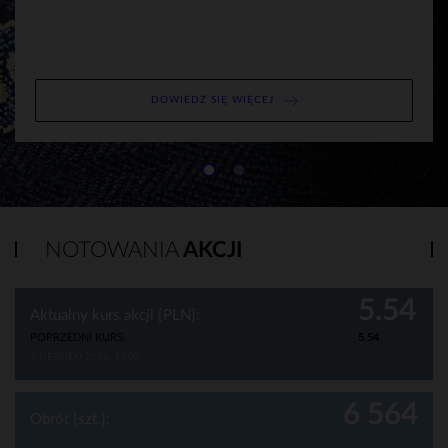
DOWIEDZ SIĘ WIĘCEJ
NOTOWANIA
AKCJI
5.54
Aktualny kurs akcji [PLN]:
POPRZEDNI KURS:
5.54
7 SIERPIEŃ 2026, 17:00
6 564
Obrót [szt.]: