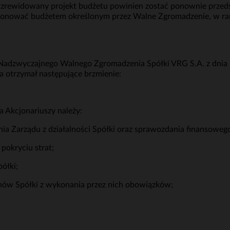
ie zrewidowany projekt budżetu powinien zostać ponownie przed
ponować budżetem określonym przez Walne Zgromadzenie, w r
adzwyczajnego Walnego Zgromadzenia Spółki VRG S.A. z dnia 17
 otrzymał następujące brzmienie:
 Akcjonariuszy należy:
nia Zarządu z działalności Spółki oraz sprawozdania finansoweg
pokryciu strat;
ółki;
anów Spółki z wykonania przez nich obowiązków;