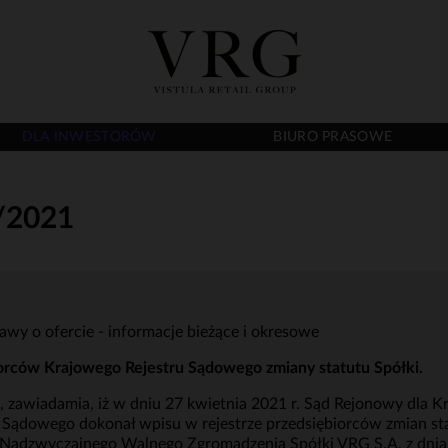
DLA INWESTORÓW
BIURO PRASOWE
/2021
awy o ofercie - informacje bieżące i okresowe
biorców Krajowego Rejestru Sądowego zmiany statutu Spółki.
), zawiadamia, iż w dniu 27 kwietnia 2021 r. Sąd Rejonowy dla 
Sądowego dokonał wpisu w rejestrze przedsiębiorców zmian st
 Nadzwyczajnego Walnego Zgromadzenia Spółki VRG S.A. z dnia