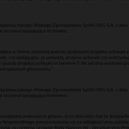
adzwyczajnego Walnego Zgromadzenia Spółki VRG S.A. z dnia 17
 otrzymał następujące brzmienie:
djęta w formie pisemnej poprzez podpisanie projektu uchwały 
em, czy oddają głos za uchwałą, przeciw uchwale czy wstrzymują
sposób projektu uchwały w terminie 5 dni od dnia wysłania pro
 zarządzonym głosowaniu.”
adzwyczajnego Walnego Zgromadzenia Spółki VRG S.A. z dnia 17
 otrzymał następujące brzmienie:
ezwzględną większością głosów, przy obecności lub (w przypa
bezpośredniego porozumiewania się na odległość) przy udziale
łosów za i przeciw uchwale Rady Nadzorczej - decyduje głos Pr