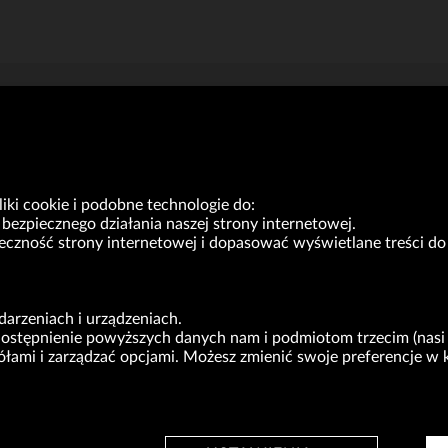
ki cookie i podobne technologie do:
bezpiecznego działania naszej strony internetowej.
yteczność strony internetowej i dopasować wyświetlane treści 
VRG S.A. | ul. Pilotów 10 | 31-462 Kraków
arzeniach i urządzeniach.
NIP: 675-000-03-61
udostępnienie powyższych danych nam i podmiotom trzecim (nasi 
Sąd Rejonowy dla Krakowa-Śródmieścia w Krakowie,
gółami i zarządzać opcjami. Możesz zmienić swoje preferencje
Wydział XI Gospodarczy Krajowego Rejestru Sądowego nr 0000047082
Kapitał zakładowy w wysokości 49.122.108,00 zł, w pełni opłacony
cy w rozumieniu ustawy z dnia 8.03.2013 r. o przeciwdziałaniu nadmiernym opóźnieniom w tr
I
DLA INWESTORÓW
BIURO PRASOWE
KARI