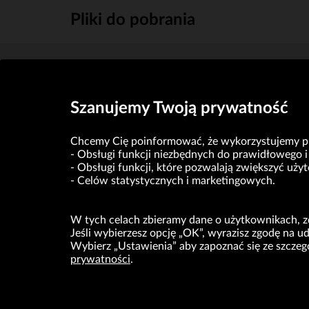
Pliki do pobrania
Statut Spółki VRG Spółka Akcyjna w Krakowie
(KB)
Szanujemy Twoją prywatność
Chcemy Cię poinformować, że wykorzystujemy pli
Obsługi funkcji niezbędnych do prawidłowego i 
Obsługi funkcji, które pozwalają zwiększyć uż
Celów statystycznych i marketingowych.
W tych celach zbieramy dane o użytkownikach, zd
Jeśli wybierzesz opcję „OK”, wyrazisz zgodę na 
Wybierz „Ustawienia” aby zapoznać się ze szcze
prywatności
.
VRG S.A. oświadcza, że ma status dużego przedsiębior
O NAS
MARK