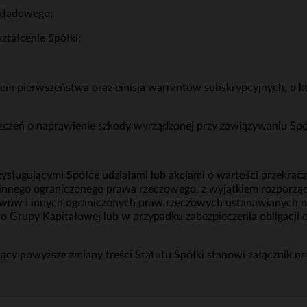
akładowego;
ształcenie Spółki;
awem pierwszeństwa oraz emisja warrantów subskrypcyjnych, o 
szczeń o naprawienie szkody wyrządzonej przy zawiązywaniu Spó
zysługującymi Spółce udziałami lub akcjami o wartości przekrac
 innego ograniczonego prawa rzeczowego, z wyjątkiem rozporząd
awów i innych ograniczonych praw rzeczowych ustanawianych na
 do Grupy Kapitałowej lub w przypadku zabezpieczenia obligacji
jący powyższe zmiany treści Statutu Spółki stanowi załącznik nr 