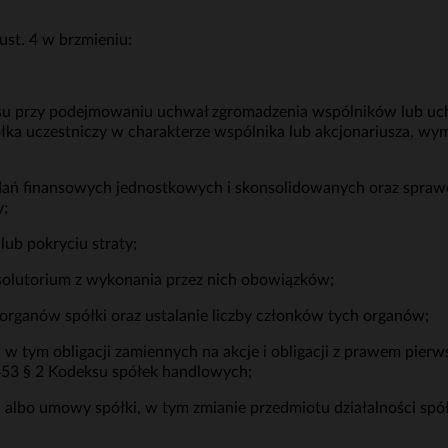
ust. 4 w brzmieniu:
su przy podejmowaniu uchwał zgromadzenia wspólników lub uc
łka uczestniczy w charakterze wspólnika lub akcjonariusza, w
dań finansowych jednostkowych i skonsolidowanych oraz sprawozd
y;
ub pokryciu straty;
bsolutorium z wykonania przez nich obowiązków;
rganów spółki oraz ustalanie liczby członków tych organów;
, w tym obligacji zamiennych na akcje i obligacji z prawem pie
453 § 2 Kodeksu spółek handlowych;
 albo umowy spółki, w tym zmianie przedmiotu działalności spó