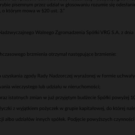
ie pisemnym przez udział w głosowaniu rozumie się odesłanie
, o którym mowa w §20 ust. 3.”
Nadzwyczajnego Walnego Zgromadzenia Spółki VRG S.A. z dnia 
ychczasowego brzmienia otrzymał następujące brzmienie:
a uzyskania zgody Rady Nadzorczej wyrażonej w formie uchwały
owania wieczystego lub udziału w nieruchomości;
oraz istotnych zmian w już przyjętym budżecie Spółki powyżej 1
czki z wyjątkiem pożyczek w grupie kapitałowej, do której nale
cji albo udziałów innych spółek. Podjęcie powyższych czynnoś