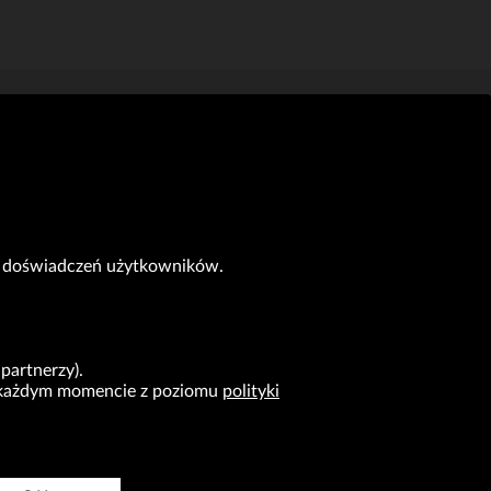
do doświadczeń użytkowników.
partnerzy).
 w każdym momencie z poziomu
polityki
ansakcjach handlowych (Dz.U. 2019 r. poz. 118 z zm.).
ERA
KONTAKT