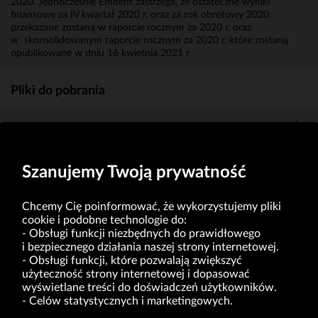
2020. Jednocześnie Emitent zastrzega, że ostateczne wyniki
finansowe za IV kwartał 2020 r. oraz za rok obrotowy 2020
przekazane zostaną w raporcie rocznym za 2020 r. oraz
w skonsolidowanym raporcie rocznym za 2020 r. które zostaną
opublikowane w dniu 16 kwietnia 2021 r.
Pliki do pobrania
Załącznik do raportu
(KB)
Szanujemy Twoją prywatność
Chcemy Cię poinformować, że wykorzystujemy pliki
cookie i podobne technologie do:
Obsługi funkcji niezbędnych do prawidłowego
i bezpiecznego działania naszej strony internetowej.
Obsługi funkcji, które pozwalają zwiększyć
VRG S.A. | ul. Pilotów 10 | 31-462 Kraków
użyteczność strony internetowej i dopasować
NIP: 675-000-03-61
Sąd Rejonowy dla Krakowa-Śródmieścia w Krakowie,
wyświetlane treści do doświadczeń użytkowników.
Wydział XI Gospodarczy Krajowego Rejestru Sądowego nr 0000047082
Celów statystycznych i marketingowych.
Kapitał zakładowy w wysokości 49.122.108,00 zł, w pełni opłacony