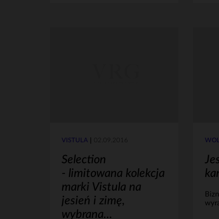
VISTULA
02.09.2016
WÓL
Selection
Je
- limitowana kolekcja
ka
marki Vistula na
Bizn
jesień i zimę,
wyra
wybrana...