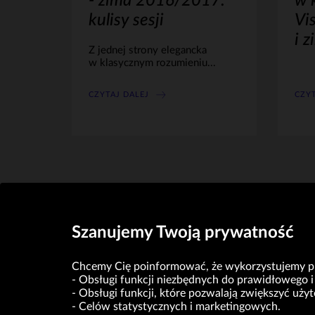
- zima 2016/2017:
w 
kulisy sesji
Vis
i 
Z jednej strony elegancka
w klasycznym rozumieniu...
CZYTAJ DALEJ
CZYT
Szanujemy Twoją prywatność
Chcemy Cię poinformować, że wykorzystujemy pli
Obsługi funkcji niezbędnych do prawidłowego i 
Obsługi funkcji, które pozwalają zwiększyć uż
Celów statystycznych i marketingowych.