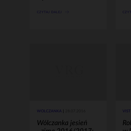
CZYTAJ DALEJ
CZYT
WÓLCZANKA
28.07.2016
VIS
Wólczanka jesień
Ro