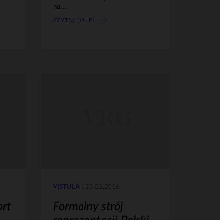
na...
CZYTAJ DALEJ
VISTULA
23.05.2016
ort
Formalny strój