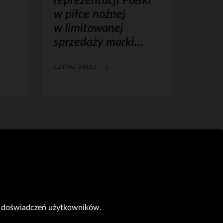
reprezentacji Polski
w piłce nożnej
w limitowanej
sprzedaży marki...
CZYTAJ DALEJ
do doświadczeń użytkowników.