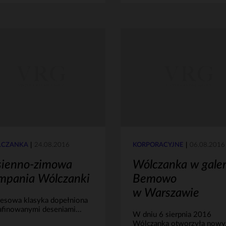
CZANKA
24.08.2016
KORPORACYJNE
06.08.2016
sienno-zimowa
Wólczanka w galer
mpania Wólczanki
Bemowo
w Warszawie
esowa klasyka dopełniona
finowanymi deseniami...
W dniu 6 sierpnia 2016
Wólczanka otworzyła nowy.