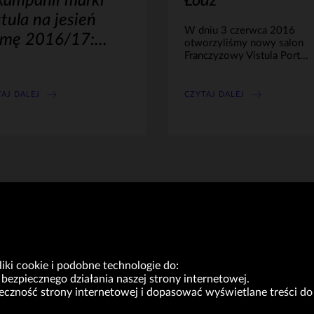
kampanii marki
Łódź
tula na jesień
W dniu 3 czerwca 2016
zimę 2016/17:...
otworzyliśmy nowy salon
Franczyzowy Vistula Port...
AJ DALEJ
CZYTAJ DALEJ
«
15
16
17
18
19
20
21
22
23
24
»
ki cookie i podobne technologie do:
bezpiecznego działania naszej strony internetowej.
yteczność strony internetowej i dopasować wyświetlane treści 