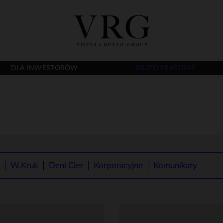
DLA INWESTORÓW
BIURO PRASOWE
W.Kruk
Deni Cler
Korporacyjne
Komunikaty