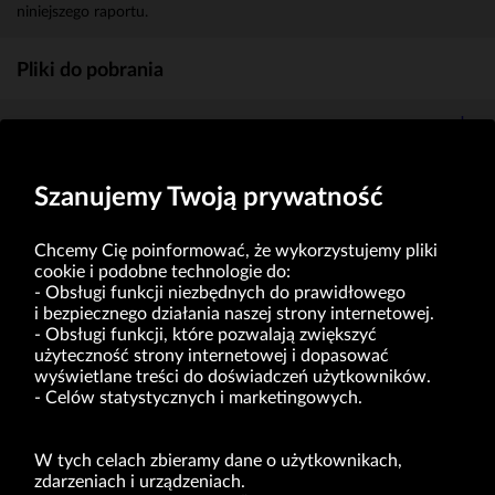
niniejszego raportu.
Pliki do pobrania
Powiadomienie MAR_18.09.2019
(106kb)
Szanujemy Twoją prywatność
Chcemy Cię poinformować, że wykorzystujemy pliki
cookie i podobne technologie do:
Obsługi funkcji niezbędnych do prawidłowego
i bezpiecznego działania naszej strony internetowej.
Obsługi funkcji, które pozwalają zwiększyć
VRG S.A. | ul. Pilotów 10 | 31-462 Kraków
użyteczność strony internetowej i dopasować
NIP: 675-000-03-61
Sąd Rejonowy dla Krakowa-Śródmieścia w Krakowie,
wyświetlane treści do doświadczeń użytkowników.
Wydział XI Gospodarczy Krajowego Rejestru Sądowego nr 0000047082
Celów statystycznych i marketingowych.
Kapitał zakładowy w wysokości 49.122.108,00 zł, w pełni opłacony
VRG S.A. oświadcza, że ma status dużego przedsiębiorcy w rozumieniu ustawy z dnia
8.03.2013 r. o przeciwdziałaniu nadmiernym opóźnieniom w transakcjach handlowych
(Dz.U. 2019 r. poz. 118 z zm.).
W tych celach zbieramy dane o użytkownikach,
zdarzeniach i urządzeniach.