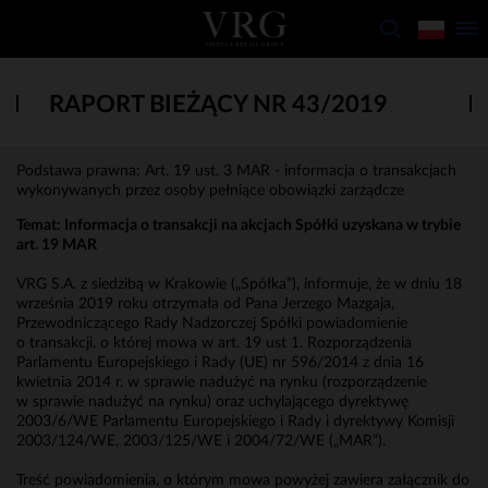
RAPORT BIEŻĄCY NR 43/2019
Podstawa prawna: Art. 19 ust. 3 MAR - informacja o transakcjach
wykonywanych przez osoby pełniące obowiązki zarządcze
Temat: Informacja o transakcji na akcjach Spółki uzyskana w trybie
art. 19 MAR
VRG S.A. z siedzibą w Krakowie („Spółka”), informuje, że w dniu 18
września 2019 roku otrzymała od Pana Jerzego Mazgaja,
Przewodniczącego Rady Nadzorczej Spółki powiadomienie
o transakcji, o której mowa w art. 19 ust 1. Rozporządzenia
Parlamentu Europejskiego i Rady (UE) nr 596/2014 z dnia 16
kwietnia 2014 r. w sprawie nadużyć na rynku (rozporządzenie
w sprawie nadużyć na rynku) oraz uchylającego dyrektywę
2003/6/WE Parlamentu Europejskiego i Rady i dyrektywy Komisji
2003/124/WE, 2003/125/WE i 2004/72/WE („MAR”).
Treść powiadomienia, o którym mowa powyżej zawiera załącznik do