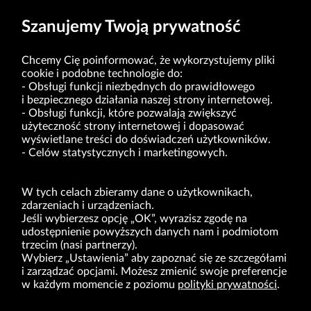
Szanujemy Twoją prywatność
Chcemy Cię poinformować, że wykorzystujemy pliki
cookie i podobne technologie do:
Obsługi funkcji niezbędnych do prawidłowego
i bezpiecznego działania naszej strony internetowej.
Obsługi funkcji, które pozwalają zwiększyć
VRG S.A. | ul. Pilotów 10 | 31-462 Kraków
użyteczność strony internetowej i dopasować
NIP: 675-000-03-61
Sąd Rejonowy dla Krakowa-Śródmieścia w Krakowie,
wyświetlane treści do doświadczeń użytkowników.
Wydział XI Gospodarczy Krajowego Rejestru Sądowego nr 0000047082
Celów statystycznych i marketingowych.
Kapitał zakładowy w wysokości 49.122.108,00 zł, w pełni opłacony
VRG S.A. oświadcza, że ma status dużego przedsiębiorcy w rozumieniu ustawy z dnia
8.03.2013 r. o przeciwdziałaniu nadmiernym opóźnieniom w transakcjach handlowych
(Dz.U. 2019 r. poz. 118 z zm.).
W tych celach zbieramy dane o użytkownikach,
zdarzeniach i urządzeniach.
Jeśli wybierzesz opcję „OK”, wyrazisz zgodę na
O NAS
udostępnienie powyższych danych nam i podmiotom
trzecim (nasi partnerzy).
MARKI
Wybierz „Ustawienia” aby zapoznać się ze szczegółami
i zarządzać opcjami. Możesz zmienić swoje preferencje
DLA INWESTORÓW
w każdym momencie z poziomu
polityki prywatności
.
BIURO PRASOWE