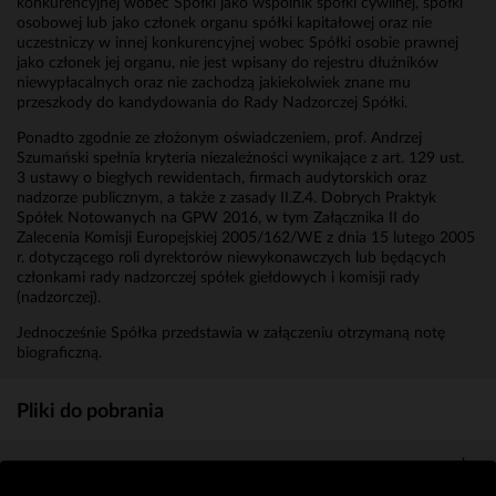
konkurencyjnej wobec Spółki jako wspólnik spółki cywilnej, spółki
osobowej lub jako członek organu spółki kapitałowej oraz nie
uczestniczy w innej konkurencyjnej wobec Spółki osobie prawnej
jako członek jej organu, nie jest wpisany do rejestru dłużników
niewypłacalnych oraz nie zachodzą jakiekolwiek znane mu
przeszkody do kandydowania do Rady Nadzorczej Spółki.
Ponadto zgodnie ze złożonym oświadczeniem, prof. Andrzej
Szumański spełnia kryteria niezależności wynikające z art. 129 ust.
3 ustawy o biegłych rewidentach, firmach audytorskich oraz
nadzorze publicznym, a także z zasady II.Z.4. Dobrych Praktyk
Spółek Notowanych na GPW 2016, w tym Załącznika II do
Zalecenia Komisji Europejskiej 2005/162/WE z dnia 15 lutego 2005
r. dotyczącego roli dyrektorów niewykonawczych lub będących
członkami rady nadzorczej spółek giełdowych i komisji rady
(nadzorczej).
Jednocześnie Spółka przedstawia w załączeniu otrzymaną notę
biograficzną.
Pliki do pobrania
Nota biograficzna
(MB)