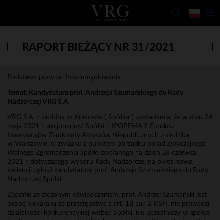
RAPORT BIEŻĄCY NR 31/2021
Podstawa prawna: Inne uregulowania.
Temat:
Kandydatura prof. Andrzeja Szumańskiego do Rady
Nadzorczej VRG S.A.
VRG S.A. z siedzibą w Krakowie („Spółka”) zawiadamia, że w dniu 26
maja 2021 r. akcjonariusz Spółki – IPOPEMA 2 Fundusz
Inwestycyjny Zamknięty Aktywów Niepublicznych z siedzibą
w Warszawie, w związku z punktem porządku obrad Zwyczajnego
Walnego Zgromadzenia Spółki zwołanego na dzień 28 czerwca
2021 r. dotyczącego wyboru Rady Nadzorczej na okres nowej
kadencji zgłosił kandydaturę prof. Andrzeja Szumańskiego do Rady
Nadzorczej Spółki.
Zgodnie ze złożonym oświadczeniem, prof. Andrzej Szumański jest
osobą niekaraną za przestępstwa z art. 18 par. 2 KSH, nie prowadzi
działalności konkurencyjnej wobec Spółki, nie uczestniczy w spółce