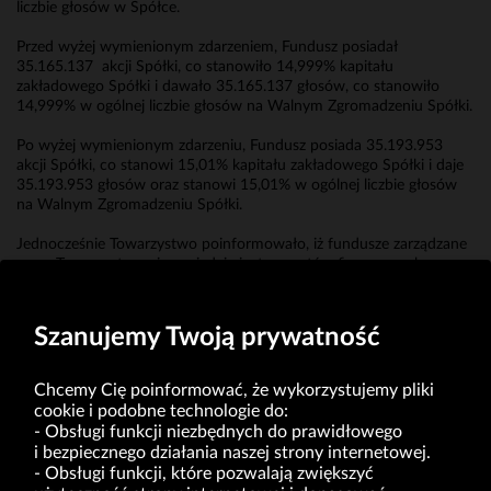
liczbie głosów w Spółce.
Przed wyżej wymienionym zdarzeniem, Fundusz posiadał
35.165.137 akcji Spółki, co stanowiło 14,999% kapitału
zakładowego Spółki i dawało 35.165.137 głosów, co stanowiło
14,999% w ogólnej liczbie głosów na Walnym Zgromadzeniu Spółki.
Po wyżej wymienionym zdarzeniu, Fundusz posiada 35.193.953
akcji Spółki, co stanowi 15,01% kapitału zakładowego Spółki i daje
35.193.953 głosów oraz stanowi 15,01% w ogólnej liczbie głosów
na Walnym Zgromadzeniu Spółki.
Jednocześnie Towarzystwo poinformowało, iż fundusze zarządzane
przez Towarzystwo nie posiadają instrumentów finansowych,
o których mowa w art. 69b ust. 1 Ustawy.
Szanujemy Twoją prywatność
Chcemy Cię poinformować, że wykorzystujemy pliki
cookie i podobne technologie do:
Obsługi funkcji niezbędnych do prawidłowego
i bezpiecznego działania naszej strony internetowej.
Obsługi funkcji, które pozwalają zwiększyć
VRG S.A. | ul. Pilotów 10 | 31-462 Kraków