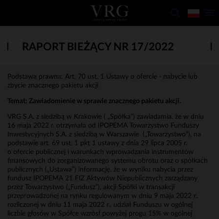
RAPORT BIEŻĄCY NR 17/2022
Podstawa prawna: Art. 70 ust. 1 Ustawy o ofercie - nabycie lub
zbycie znacznego pakietu akcji
Temat:
Zawiadomienie w sprawie znacznego pakietu akcji.
VRG S.A. z siedzibą w Krakowie ( „Spółka”) zawiadamia, że w dniu
16 maja 2022 r. otrzymała od IPOPEMA Towarzystwo Funduszy
Inwestycyjnych S.A. z siedzibą w Warszawie („Towarzystwo”), na
podstawie art. 69 ust. 1 pkt 1 ustawy z dnia 29 lipca 2005 r.
o ofercie publicznej i warunkach wprowadzania instrumentów
finansowych do zorganizowanego systemu obrotu oraz o spółkach
publicznych („Ustawa”) informację, że w wyniku nabycia przez
fundusz IPOPEMA 21 FIZ Aktywów Niepublicznych zarządzany
przez Towarzystwo („Fundusz”), akcji Spółki w transakcji
przeprowadzonej na rynku regulowanym w dniu 9 maja 2022 r.,
rozliczonej w dniu 11 maja 2022 r., udział Funduszu w ogólnej
liczbie głosów w Spółce wzrósł powyżej progu 15% w ogólnej