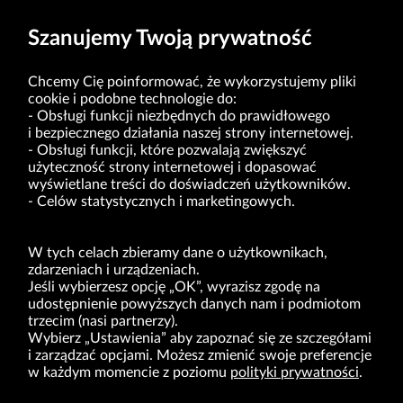
Szanujemy Twoją prywatność
Chcemy Cię poinformować, że wykorzystujemy pliki
cookie i podobne technologie do:
Obsługi funkcji niezbędnych do prawidłowego
i bezpiecznego działania naszej strony internetowej.
Obsługi funkcji, które pozwalają zwiększyć
VRG S.A. | ul. Pilotów 10 | 31-462 Kraków
użyteczność strony internetowej i dopasować
NIP: 675-000-03-61
Sąd Rejonowy dla Krakowa-Śródmieścia w Krakowie,
wyświetlane treści do doświadczeń użytkowników.
Wydział XI Gospodarczy Krajowego Rejestru Sądowego nr 0000047082
Celów statystycznych i marketingowych.
Kapitał zakładowy w wysokości 49.122.108,00 zł, w pełni opłacony
VRG S.A. oświadcza, że ma status dużego przedsiębiorcy w rozumieniu ustawy z dnia
8.03.2013 r. o przeciwdziałaniu nadmiernym opóźnieniom w transakcjach handlowych
(Dz.U. 2019 r. poz. 118 z zm.).
W tych celach zbieramy dane o użytkownikach,
zdarzeniach i urządzeniach.
Jeśli wybierzesz opcję „OK”, wyrazisz zgodę na
O NAS
udostępnienie powyższych danych nam i podmiotom
trzecim (nasi partnerzy).
MARKI
Wybierz „Ustawienia” aby zapoznać się ze szczegółami
i zarządzać opcjami. Możesz zmienić swoje preferencje
DLA INWESTORÓW
w każdym momencie z poziomu
polityki prywatności
.
BIURO PRASOWE