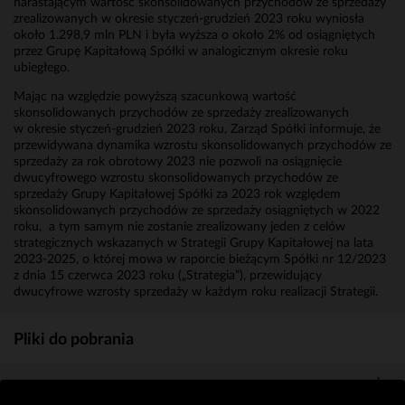
narastającym wartość skonsolidowanych przychodów ze sprzedaży
zrealizowanych w okresie styczeń-grudzień 2023 roku wyniosła
około 1.298,9 mln PLN i była wyższa o około 2% od osiągniętych
przez Grupę Kapitałową Spółki w analogicznym okresie roku
ubiegłego.
Mając na względzie powyższą szacunkową wartość
skonsolidowanych przychodów ze sprzedaży zrealizowanych
w okresie styczeń-grudzień 2023 roku, Zarząd Spółki informuje, że
przewidywana dynamika wzrostu skonsolidowanych przychodów ze
sprzedaży za rok obrotowy 2023 nie pozwoli na osiągnięcie
dwucyfrowego wzrostu skonsolidowanych przychodów ze
sprzedaży Grupy Kapitałowej Spółki za 2023 rok względem
skonsolidowanych przychodów ze sprzedaży osiągniętych w 2022
roku, a tym samym nie zostanie zrealizowany jeden z celów
strategicznych wskazanych w Strategii Grupy Kapitałowej na lata
2023-2025, o której mowa w raporcie bieżącym Spółki nr 12/2023
z dnia 15 czerwca 2023 roku („Strategia”), przewidujący
dwucyfrowe wzrosty sprzedaży w każdym roku realizacji Strategii.
Pliki do pobrania
Załącznik do raportu
(KB)