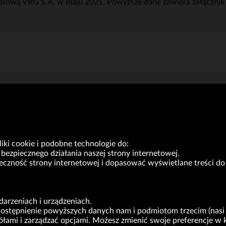
tałową VRG S.A. w maju 2021. Powyższe dane zawiera załącznik 
f
(KB)
ki cookie i podobne technologie do:
bezpiecznego działania naszej strony internetowej.
yteczność strony internetowej i dopasować wyświetlane treści 
VRG S.A. | ul. Pilotów 10 | 31-462 Kraków
arzeniach i urządzeniach.
NIP: 675-000-03-61
udostępnienie powyższych danych nam i podmiotom trzecim (nasi 
Sąd Rejonowy dla Krakowa-Śródmieścia w Krakowie,
gółami i zarządzać opcjami. Możesz zmienić swoje preferencje
Wydział XI Gospodarczy Krajowego Rejestru Sądowego nr 0000047082