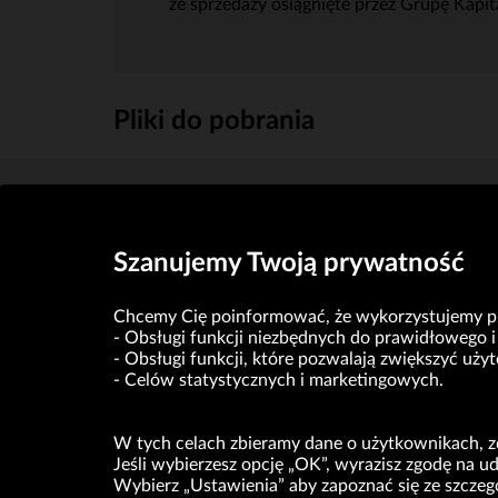
ze sprzedaży osiągnięte przez Grupę Kapi
Pliki do pobrania
Załącznik do raportu bieżącego VRG Nr 38_2021.pd
Szanujemy Twoją prywatność
Chcemy Cię poinformować, że wykorzystujemy pli
Obsługi funkcji niezbędnych do prawidłowego i 
Obsługi funkcji, które pozwalają zwiększyć uż
Celów statystycznych i marketingowych.
W tych celach zbieramy dane o użytkownikach, zd
Jeśli wybierzesz opcję „OK”, wyrazisz zgodę na 
Wybierz „Ustawienia” aby zapoznać się ze szcze