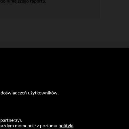
do niniejszego raportu.
do doświadczeń użytkowników.
partnerzy).
 w każdym momencie z poziomu
polityki