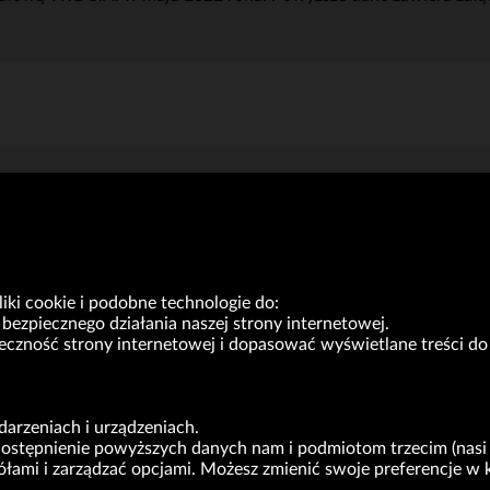
 oraz szacunkowa marża ze sprzedaży osiągnięte przez Grupę Kap
ki cookie i podobne technologie do:
bezpiecznego działania naszej strony internetowej.
yteczność strony internetowej i dopasować wyświetlane treści 
VRG S.A. | ul. Pilotów 10 | 31-462 Kraków
arzeniach i urządzeniach.
NIP: 675-000-03-61
udostępnienie powyższych danych nam i podmiotom trzecim (nasi 
Sąd Rejonowy dla Krakowa-Śródmieścia w Krakowie,
gółami i zarządzać opcjami. Możesz zmienić swoje preferencje
Wydział XI Gospodarczy Krajowego Rejestru Sądowego nr 0000047082
Kapitał zakładowy w wysokości 49.122.108,00 zł, w pełni opłacony