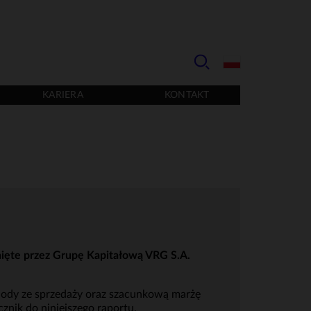
KARIERA
KONTAKT
ięte przez Grupę Kapitałową VRG S.A.
hody ze sprzedaży oraz szacunkową marżę
znik do niniejszego raportu.