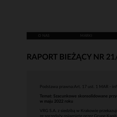
O NAS
MARKI
RAPORT BIEŻĄCY NR 21
Podstawa prawna:Art. 17 ust. 1 MAR - in
Temat:
Szacunkowe skonsolidowane przyc
w maju 2022 roku
VRG S.A. z siedzibą w Krakowie przekazu
ze sprzedaży osiągnięte przez Grupę Kapi