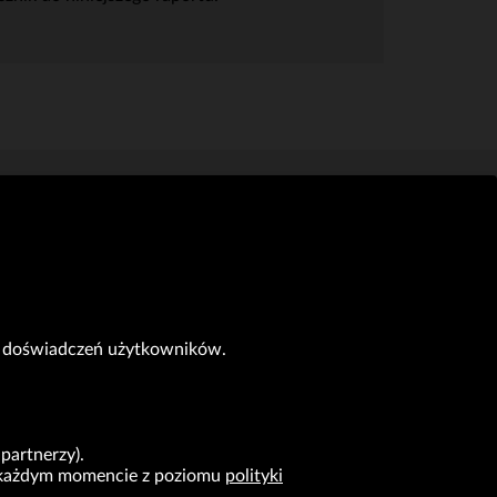
itałową VRG S.A. w maju 2022 roku.
(KB)
do doświadczeń użytkowników.
partnerzy).
 w każdym momencie z poziomu
polityki