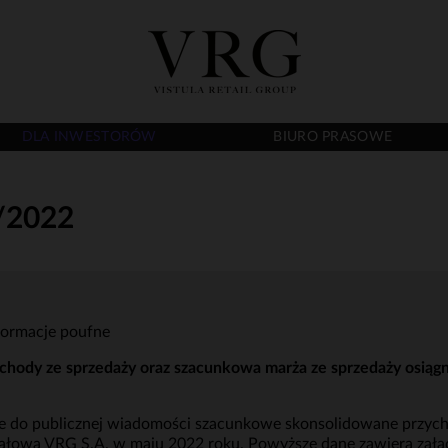
DLA INWESTORÓW
BIURO PRASOWE
/2022
formacje poufne
hody ze sprzedaży oraz szacunkowa marża ze sprzedaży osiągn
je do publicznej wiadomości szacunkowe skonsolidowane przyc
tałową VRG S.A. w maju 2022 roku. Powyższe dane zawiera załąc