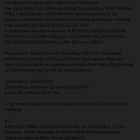
niezależności członka rad nadzorczych określone:
• w Załączniku II do Zalecenia Komisji Europejskiej z dnia 15 lutego
2005 r. dotyczącego roli dyrektorów niewykonawczych lub
będących członkami rad nadzorczych spółek giełdowych i komisji
rady (nadzorczej) (Dz.U.UE.L.05.52.51); oraz
• dodatkowe wymogi wskazane w Dobrych Praktykach Spółek
Notowanych na GPW, będących załącznikiem do Uchwały Nr
13/1834/2021 Rady Giełdy z dnia 29 marca 2021 r.
Powszechne Towarzystwo Emerytalnego PZU S.A. przekazało
jednocześnie projekt poniższej uchwały Zwyczajnego Walnego
Zgromadzenia Spółki w sprawie powołania Pani Marty Zgodzińskiej
do Rady Nadzorczej Spółki na nową kadencję.
„Uchwała nr 23/06/2025
Zwyczajnego Walnego Zgromadzenia Spółki
z dnia 25 czerwca 2025 roku
w sprawie powołania Członka Rady Nadzorczej Spółki na nową
kadencję
§ 1.
Zwyczajne Walne Zgromadzenie Spółki, na podstawie § 17 ust.
3 statutu Spółki powołuje do składu Rady Nadzorczej nowej
wspólnej kadencji Panią Martę Zgodzińską.