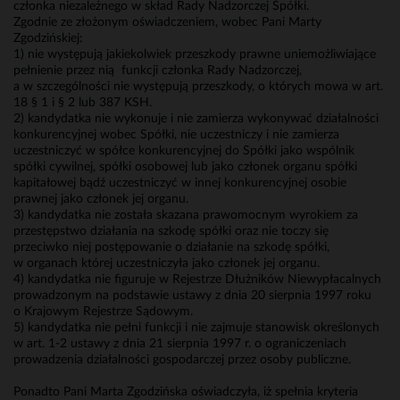
członka niezależnego w skład Rady Nadzorczej Spółki.
Zgodnie ze złożonym oświadczeniem, wobec Pani Marty
Zgodzińskiej:
1) nie występują jakiekolwiek przeszkody prawne uniemożliwiające
pełnienie przez nią funkcji członka Rady Nadzorczej,
a w szczególności nie występują przeszkody, o których mowa w art.
18 § 1 i § 2 lub 387 KSH.
2) kandydatka nie wykonuje i nie zamierza wykonywać działalności
konkurencyjnej wobec Spółki, nie uczestniczy i nie zamierza
uczestniczyć w spółce konkurencyjnej do Spółki jako wspólnik
spółki cywilnej, spółki osobowej lub jako członek organu spółki
kapitałowej bądź uczestniczyć w innej konkurencyjnej osobie
prawnej jako członek jej organu.
3) kandydatka nie została skazana prawomocnym wyrokiem za
przestępstwo działania na szkodę spółki oraz nie toczy się
przeciwko niej postępowanie o działanie na szkodę spółki,
w organach której uczestniczyła jako członek jej organu.
4) kandydatka nie figuruje w Rejestrze Dłużników Niewypłacalnych
prowadzonym na podstawie ustawy z dnia 20 sierpnia 1997 roku
o Krajowym Rejestrze Sądowym.
5) kandydatka nie pełni funkcji i nie zajmuje stanowisk określonych
w art. 1-2 ustawy z dnia 21 sierpnia 1997 r. o ograniczeniach
prowadzenia działalności gospodarczej przez osoby publiczne.
Ponadto Pani Marta Zgodzińska oświadczyła, iż spełnia kryteria