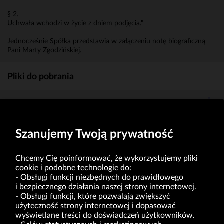
§ 2.
Uchwała wchodzi w życie z dniem podjęcia."
Jednocześnie Spółka przedstawia w załączeniu notę biograficzną
Pani Marty Zgodzińskiej.
Pliki do pobrania
Nota biograficzna
(KB)
Szanujemy Twoją prywatność
Chcemy Cię poinformować, że wykorzystujemy pliki
cookie i podobne technologie do:
Obsługi funkcji niezbędnych do prawidłowego
i bezpiecznego działania naszej strony internetowej.
Obsługi funkcji, które pozwalają zwiększyć
VRG S.A. | ul. Pilotów 10 | 31-462 Kraków
użyteczność strony internetowej i dopasować
NIP: 675-000-03-61
Sąd Rejonowy dla Krakowa-Śródmieścia w Krakowie,
wyświetlane treści do doświadczeń użytkowników.
Wydział XI Gospodarczy Krajowego Rejestru Sądowego nr 0000047082