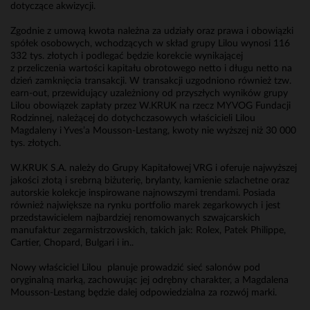
dotyczące akwizycji.
Zgodnie z umową kwota należna za udziały oraz prawa i obowiązki
spółek osobowych, wchodzących w skład grupy Lilou wynosi 116
332 tys. złotych i podlegać będzie korekcie wynikającej
z przeliczenia wartości kapitału obrotowego netto i długu netto na
dzień zamknięcia transakcji. W transakcji uzgodniono również tzw.
earn-out, przewidujący uzależniony od przyszłych wyników grupy
Lilou obowiązek zapłaty przez W.KRUK na rzecz MYVOG Fundacji
Rodzinnej, należącej do dotychczasowych właścicieli Lilou
Magdaleny i Yves’a Mousson-Lestang, kwoty nie wyższej niż 30 000
tys. złotych.
W.KRUK S.A. należy do Grupy Kapitałowej VRG i oferuje najwyższej
jakości złotą i srebrną biżuterię, brylanty, kamienie szlachetne oraz
autorskie kolekcje inspirowane najnowszymi trendami. Posiada
również największe na rynku portfolio marek zegarkowych i jest
przedstawicielem najbardziej renomowanych szwajcarskich
manufaktur zegarmistrzowskich, takich jak: Rolex, Patek Philippe,
Cartier, Chopard, Bulgari i in..
Nowy właściciel Lilou planuje prowadzić sieć salonów pod
oryginalną marką, zachowując jej odrębny charakter, a Magdalena
Mousson-Lestang będzie dalej odpowiedzialna za rozwój marki.