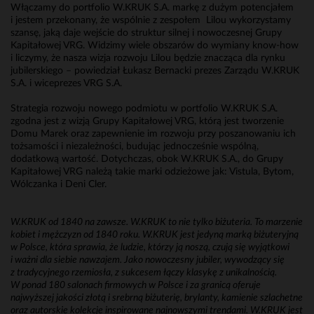
Włączamy do portfolio W.KRUK S.A. markę z dużym potencjałem
i jestem przekonany, że wspólnie z zespołem Lilou wykorzystamy
szansę, jaką daje wejście do struktur silnej i nowoczesnej Grupy
Kapitałowej VRG. Widzimy wiele obszarów do wymiany know-how
i liczymy, że nasza wizja rozwoju Lilou będzie znacząca dla rynku
jubilerskiego – powiedział Łukasz Bernacki prezes Zarządu W.KRUK
S.A. i wiceprezes VRG S.A.
Strategia rozwoju nowego podmiotu w portfolio W.KRUK S.A.
zgodna jest z wizją Grupy Kapitałowej VRG, którą jest tworzenie
Domu Marek oraz zapewnienie im rozwoju przy poszanowaniu ich
tożsamości i niezależności, budując jednocześnie wspólną,
dodatkową wartość. Dotychczas, obok W.KRUK S.A., do Grupy
Kapitałowej VRG należą takie marki odzieżowe jak: Vistula, Bytom,
Wólczanka i Deni Cler.
W.KRUK od 1840 na zawsze. W.KRUK to nie tylko biżuteria. To marzenie
kobiet i mężczyzn od 1840 roku. W.KRUK jest jedyną marką biżuteryjną
w Polsce, która sprawia, że ludzie, którzy ją noszą, czują się wyjątkowi
i ważni dla siebie nawzajem. Jako nowoczesny jubiler, wywodzący się
z tradycyjnego rzemiosła, z sukcesem łączy klasykę z unikalnością.
W ponad 180 salonach firmowych w Polsce i za granicą oferuje
najwyższej jakości złotą i srebrną biżuterię, brylanty, kamienie szlachetne
oraz autorskie kolekcje inspirowane najnowszymi trendami. W.KRUK jest