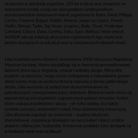
ekspertem w dziedzinie zegarków. 185 lat tradycji oraz otwartość na
nowoczesne trendy czynią nas wiarygodnym i profesjonalnym
przedstawicielem światowych marek zegarkowych: Rolex, Patek Philippe,
Cartier, Chopard, Bulgari, Hublot, Panerai, Jaeger Le Coutre, Franck
Muller, Omega, Tudor, Tag Heuer, Longines, Rado, Tissot, Frederique
Constant, Citizen, Doxa, Certina, Seiko, Epos, Balticus i wiele innych.
W.KRUK oferuje kolekcję akcesoriów sygnowanych logo marki oraz
perfum dostępnych na wkruk.pl oraz w stacjonarnych salonach marki.
Lilou to polska marka biżuterii, stworzona w 2008 roku przez Magdalenę
Mousson-Lestang. Marka specjalizuje się w tworzeniu personalizowanej
biżuterii, która łączy elegancję, emocje i unikalny design. Wszystkie
projekty są autorskie i mogą zostać wzbogacone o indywidualny grawer,
dzięki czemu stają się osobistą historią zapisaną w formie jubilerskiego
detalu. Lilou wyróżnia się podejściem skoncentrowanym na
autentyczności i emocjonalnej więzi z klientem. Biżuteria marki cieszy się
popularnością wśród polskich i zagranicznych gwiazd, artystów i kobiet,
które szukają przedmiotów z duszą – nie tylko ozdoby, lecz także
symbolu wartości, wspomnień i relacji. Poza działalnością komercyjną,
Lilou aktywnie angażuje się społecznie – wspiera inicjatywy
charytatywne, organizacje działające na rzecz kobiet i dzieci, a także
projekty edukacyjne i kulturalne. Kreatywne produkty Lilou dostępne są
w butikach marki oraz na lilou.pl.