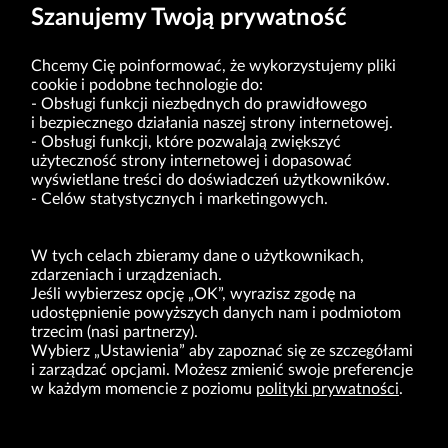
Szanujemy Twoją prywatność
Chcemy Cię poinformować, że wykorzystujemy pliki
cookie i podobne technologie do:
Obsługi funkcji niezbędnych do prawidłowego
i bezpiecznego działania naszej strony internetowej.
Obsługi funkcji, które pozwalają zwiększyć
VRG S.A. | ul. Pilotów 10 | 31-462 Kraków
użyteczność strony internetowej i dopasować
NIP: 675-000-03-61
Sąd Rejonowy dla Krakowa-Śródmieścia w Krakowie,
wyświetlane treści do doświadczeń użytkowników.
Wydział XI Gospodarczy Krajowego Rejestru Sądowego nr 0000047082
Celów statystycznych i marketingowych.
Kapitał zakładowy w wysokości 49.122.108,00 zł, w pełni opłacony
VRG S.A. oświadcza, że ma status dużego przedsiębiorcy w rozumieniu ustawy z dnia
8.03.2013 r. o przeciwdziałaniu nadmiernym opóźnieniom w transakcjach handlowych
W tych celach zbieramy dane o użytkownikach,
(Dz.U. 2019 r. poz. 118 z zm.).
zdarzeniach i urządzeniach.
Jeśli wybierzesz opcję „OK”, wyrazisz zgodę na
O NAS
udostępnienie powyższych danych nam i podmiotom
trzecim (nasi partnerzy).
MARKI
Wybierz „Ustawienia” aby zapoznać się ze szczegółami
i zarządzać opcjami. Możesz zmienić swoje preferencje
DLA INWESTORÓW
w każdym momencie z poziomu
polityki prywatności
.
BIURO PRASOWE
KARIERA