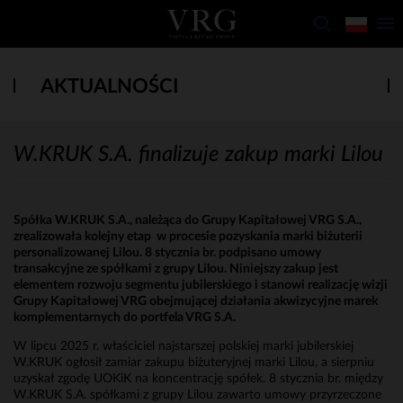
AKTUALNOŚCI
W.KRUK S.A. finalizuje zakup marki Lilou
Spółka W.KRUK S.A., należąca do Grupy Kapitałowej VRG S.A.,
zrealizowała kolejny etap w procesie pozyskania marki biżuterii
personalizowanej Lilou. 8 stycznia br. podpisano umowy
transakcyjne ze spółkami z grupy Lilou. Niniejszy zakup jest
elementem rozwoju segmentu jubilerskiego i stanowi realizację wizji
Grupy Kapitałowej VRG obejmującej działania akwizycyjne marek
komplementarnych do portfela VRG S.A.
W lipcu 2025 r. właściciel najstarszej polskiej marki jubilerskiej
W.KRUK ogłosił zamiar zakupu biżuteryjnej marki Lilou, a sierpniu
uzyskał zgodę UOKiK na koncentrację spółek. 8 stycznia br. między
W.KRUK S.A. spółkami z grupy Lilou zawarto umowy przyrzeczone