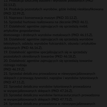
13. Produkcja sztucznej biżuterii i wyrobów podobnych (PKD
32.13.Z),
14. Produkcja pozostałych wyrobów, gdzie indziej niesklasyfikowana
(PKD 32.99.Z),
15. Naprawa i konserwacja maszyn (PKD 33.12.Z),
16. Sprzedaż hurtowa realizowana na zlecenie (PKD 46.1),
17. Działalność agentów zajmujących się sprzedażą mebli,
artykułów gospodarstwa
domowego i drobnych wyrobów metalowych (PKD 46.15.Z),
18. Działalność agentów zajmujących się sprzedażą wyrobów
tekstylnych, odzieży, wyrobów futrzarskich, obuwia i artykułów
skórzanych (PKD 46.16.Z),
19. Działalność agentów specjalizujących się w sprzedaży
pozostałych określonych towarów (PKD 46.18.Z),
20. Działalność agentów zajmujących się sprzedażą towarów
różnego rodzaju
(PKD 46.19.Z),
21. Sprzedaż detaliczna prowadzona w niewyspecjalizowanych
sklepach z przewagą żywności, napojów i wyrobów tytoniowych
(PKD 47.11.Z),
22. Sprzedaż detaliczna wyrobów tytoniowych prowadzona
w wyspecjalizowanych sklepach (PKD 47.26.Z),
23. Sprzedaż detaliczna wyrobów farmaceutycznych prowadzona
w wyspecjalizowanych sklepach (PKD 47.73.Z),
24. Sprzedaż detaliczna prowadzona w niewyspecjalizowanych