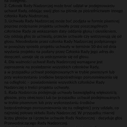
na odległość.
2. Członek Rady Nadzorczej może brać udział w podejmowaniu
uchwał Rady, oddając swój głos na piśmie za pośrednictwem innego
członka Rady Nadzorczej.
3. Uchwała Rady Nadzorczej może być podjęta w formie pisemnej
poprzez podpisanie projektu uchwały przez poszczególnych
członków Rady ze wskazaniem daty oddania głosu i określeniem,
czy oddają głos za uchwałą, przeciw uchwale czy wstrzymują się od
głosu. Nieodesłanie przez członka Rady Nadzorczej podpisanego
w powyższy sposób projektu uchwały w terminie 10 dni od dnia
wysłania projektu na podany przez Członka Rady jego adres do
doręczeń, uznaje się za wstrzymanie się od głosu.
4. Dla ważności uchwał Rady Nadzorczej wymagane jest
zaproszenie na posiedzenie wszystkich członków Rady,
a w przypadku uchwał podejmowanych w trybie pisemnym lub
przy wykorzystaniu środków bezpośredniego porozumiewania się
na odległość – powiadomienie wszystkich członków Rady
Nadzorczej o treści projektu uchwały.
5. Rada Nadzorcza podejmuje uchwały bezwzględną większością
głosów, przy obecności lub (w przypadku uchwał podejmowanych
w trybie pisemnym lub przy wykorzystaniu środków
bezpośredniego porozumiewania się na odległość) przy udziale, co
najmniej połowy składu Rady Nadzorczej. W przypadku równej
liczby głosów za i przeciw uchwale Rady Nadzorczej - decyduje głos
Przewodniczącego Rady Nadzorczej.