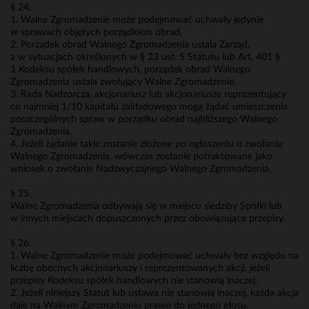
§ 24.
1. Walne Zgromadzenie może podejmować uchwały jedynie
w sprawach objętych porządkiem obrad.
2. Porządek obrad Walnego Zgromadzenia ustala Zarząd,
a w sytuacjach określonych w § 23 ust. 5 Statutu lub Art. 401 §
1 Kodeksu spółek handlowych, porządek obrad Walnego
Zgromadzenia ustala zwołujący Walne Zgromadzenie.
3. Rada Nadzorcza, akcjonariusz lub akcjonariusze reprezentujący
co najmniej 1/10 kapitału zakładowego mogą żądać umieszczenia
poszczególnych spraw w porządku obrad najbliższego Walnego
Zgromadzenia.
4. Jeżeli żądanie takie zostanie złożone po ogłoszeniu o zwołaniu
Walnego Zgromadzenia, wówczas zostanie potraktowane jako
wniosek o zwołanie Nadzwyczajnego Walnego Zgromadzenia.
§ 25.
Walne Zgromadzenia odbywają się w miejscu siedziby Spółki lub
w innych miejscach dopuszczonych przez obowiązujące przepisy.
§ 26.
1. Walne Zgromadzenie może podejmować uchwały bez względu na
liczbę obecnych akcjonariuszy i reprezentowanych akcji, jeżeli
przepisy Kodeksu spółek handlowych nie stanowią inaczej.
2. Jeżeli niniejszy Statut lub ustawa nie stanowią inaczej, każda akcja
daje na Walnym Zgromadzeniu prawo do jednego głosu.