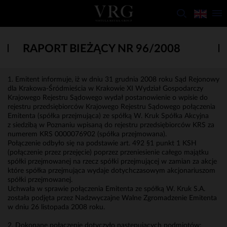
RAPORT BIEŻĄCY NR 96/2008
1. Emitent informuje, iż w dniu 31 grudnia 2008 roku Sąd Rejonowy
dla Krakowa-Śródmieścia w Krakowie XI Wydział Gospodarczy
Krajowego Rejestru Sądowego wydał postanowienie o wpisie do
rejestru przedsiębiorców Krajowego Rejestru Sądowego połączenia
Emitenta (spółka przejmująca) ze spółką W. Kruk Spółka Akcyjna
z siedzibą w Poznaniu wpisaną do rejestru przedsiębiorców KRS za
numerem KRS 0000076902 (spółka przejmowana).
Połączenie odbyło się na podstawie art. 492 §1 punkt 1 KSH
(połączenie przez przejęcie) poprzez przeniesienie całego majątku
spółki przejmowanej na rzecz spółki przejmującej w zamian za akcje
które spółka przejmująca wydaje dotychczasowym akcjonariuszom
spółki przejmowanej.
Uchwała w sprawie połączenia Emitenta ze spółką W. Kruk S.A.
została podjęta przez Nadzwyczajne Walne Zgromadzenie Emitenta
w dniu 26 listopada 2008 roku.
2. Dokonane połączenie dotyczyło następujących podmiotów: