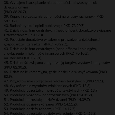
38. Wynajem i zarządzanie nieruchomościami własnymi lub
dzierżawionymi
(PKD 68.20.Z),
39. Kupno i sprzedaż nieruchomości na własny rachunek ( PKD
68.10.Z),
40. Badanie rynku i opinii publicznej ( PKD 73.20.Z),
41. Działalność firm centralnych (head offices); doradztwo związane
z zarządzaniem (PKD 70)
42. Pozostałe doradztwo w zakresie prowadzenia działalności
gospodarczej i zarządzania(PKD 70.22.Z),
43. Działalność firm centralnych (head offices) i holdingów,
z wyłączeniem holdingów finansowych (PKD 70.10.Z),
44. Reklama (PKD 73.1),
45. Działalność związana z organizacją targów, wystaw i kongresów
(PKD 82.30.Z),
46. Działalność komercyjna, gdzie indziej nie sklasyfikowana (PKD
82.9),
47. Przygotowanie i przędzenie włókien tekstylnych (PKD 13.1),
48. Wykończanie wyrobów włókienniczych (PKD 13.3),
49. Produkcja pozostałych wyrobów tekstylnych (PKD 13.9),
50. Produkcja wyrobów pończoszniczych (PKD 14.31.Z),
51. Produkcja pozostałej odzieży dzianej (PKD 14.39.Z),
52. Produkcja odzieży skórzanej (PKD 14.11.Z),
53. Produkcja odzieży roboczej (PKD 14.12.Z),
54. Produkcja pozostałej odzieży wierzchniej (PKD 14.13.Z),