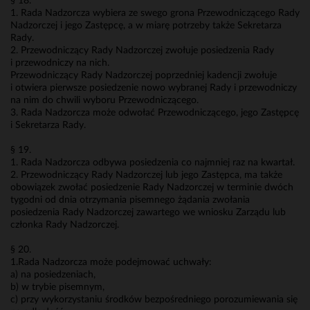
§ 18.
1. Rada Nadzorcza wybiera ze swego grona Przewodniczącego Rady
Nadzorczej i jego Zastępcę, a w miarę potrzeby także Sekretarza
Rady.
2. Przewodniczący Rady Nadzorczej zwołuje posiedzenia Rady
i przewodniczy na nich.
Przewodniczący Rady Nadzorczej poprzedniej kadencji zwołuje
i otwiera pierwsze posiedzenie nowo wybranej Rady i przewodniczy
na nim do chwili wyboru Przewodniczącego.
3. Rada Nadzorcza może odwołać Przewodniczącego, jego Zastępcę
i Sekretarza Rady.
§ 19.
1. Rada Nadzorcza odbywa posiedzenia co najmniej raz na kwartał.
2. Przewodniczący Rady Nadzorczej lub jego Zastępca, ma także
obowiązek zwołać posiedzenie Rady Nadzorczej w terminie dwóch
tygodni od dnia otrzymania pisemnego żądania zwołania
posiedzenia Rady Nadzorczej zawartego we wniosku Zarządu lub
członka Rady Nadzorczej.
§ 20.
1.Rada Nadzorcza może podejmować uchwały:
a) na posiedzeniach,
b) w trybie pisemnym,
c) przy wykorzystaniu środków bezpośredniego porozumiewania się