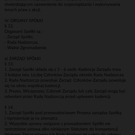
stwierdzającym uprawnienie do rozporządzania i wykonywania
innych praw z akcji.
IV. ORGANY SPÓŁKI
§ 12.
Organami Spółki są :
- Zarząd Spółki,
- Rada Nadzorcza,
- Walne Zgromadzenie.
a) ZARZĄD SPÓŁKI
§ 13.
1. Zarząd Spółki składa się z 3 - 6 osób. Kadencja Zarządu trwa
3 kolejne lata. Liczbę Członków Zarządu określa Rada Nadzorcza.
2. Rada Nadzorcza powołuje Zarząd. Członków Zarządu powołuje
się na okres wspólnej kadencji.
3. Prezes, Wiceprezes, Członek Zarządu lub cały Zarząd mogą być
odwołani przez Radę Nadzorczą przed upływem kadencji.
§ 14.
1. Zarząd Spółki pod przewodnictwem Prezesa zarządza Spółką
i reprezentuje ją na zewnątrz.
2. Wszystkie sprawy związane z prowadzeniem Spółki nie
zastrzeżone ustawą albo niniejszym Statutem do kompetencji
Walnego Zgromadzenia lub Rady Nadzorczej należą do zakresu