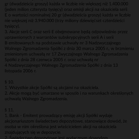
gr (dwadzieścia groszy) każda w liczbie nie większej niż 1.400.000
(jeden milion czterysta tysięcy) oraz emisji akcji na okaziciela serii
E o wartości nominalnej 20 gr (dwadzieścia groszy) każda w liczbie
nie większej niż 3.940.000 (trzy miliony dziewięćset czterdzieści
tysięcy).
3. Akcje serii C oraz serii E obejmowane będą odpowiednio przez
uprawnionych z warrantów subskrypcyjnych serii A i serii
B emitowanych na podstawie uchwały nr 3 Nadzwyczajnego
Walnego Zgromadzenia Spółki z dnia 30 marca 2005 r., w brzmieniu
zmienionym uchwałą nr 17 Zwyczajnego Walnego Zgromadzenia
Spółki z dnia 28 czerwca 2005 r. oraz uchwałą nr
4 Nadzwyczajnego Walnego Zgromadzenia Spółki z dnia 13
listopada 2006 r.
§ 10.
1. Wszystkie akcje Spółki są akcjami na okaziciela.
2. Akcje mogą być umarzane w sposób i na warunkach określonych
uchwałą Walnego Zgromadzenia.
§ 11.
1. Bank - Emitent prowadzący emisję akcji Spółki wydaje
akcjonariuszom świadectwo depozytowe, stanowiące dowód, że
osoba w nim określona jest właścicielem akcji na okaziciela
znajdujących się w depozycie.
2. Świadectwo depozytowe jest wyłącznym dowodem