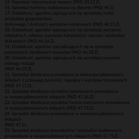
15. Naprawa i konserwacja maszyn (PKD 33.12.Z),
16. Sprzedaż hurtowa realizowana na zlecenie (PKD 46.1),
17. Działalność agentów zajmujących się sprzedażą mebli,
artykułów gospodarstwa
domowego i drobnych wyrobów metalowych (PKD 46.15.Z),
18. Działalność agentów zajmujących się sprzedażą wyrobów
tekstylnych, odzieży, wyrobów futrzarskich, obuwia i artykułów
skórzanych (PKD 46.16.Z),
19. Działalność agentów specjalizujących się w sprzedaży
pozostałych określonych towarów (PKD 46.18.Z),
20. Działalność agentów zajmujących się sprzedażą towarów
różnego rodzaju
(PKD 46.19.Z),
21. Sprzedaż detaliczna prowadzona w niewyspecjalizowanych
sklepach z przewagą żywności, napojów i wyrobów tytoniowych
(PKD 47.11.Z),
22. Sprzedaż detaliczna wyrobów tytoniowych prowadzona
w wyspecjalizowanych sklepach (PKD 47.26.Z),
23. Sprzedaż detaliczna wyrobów farmaceutycznych prowadzona
w wyspecjalizowanych sklepach (PKD 47.73.Z),
24. Sprzedaż detaliczna prowadzona w niewyspecjalizowanych
sklepach
(PKD 47.1),
25. Sprzedaż detaliczna kosmetyków i artykułów toaletowych
prowadzona w wyspecjalizowanych sklepach (PKD 47.75.Z),