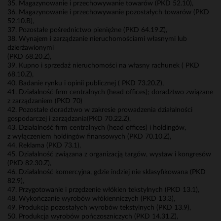
35. Magazynowanie i przechowywanie towarów (PKD 52.10),
36. Magazynowanie i przechowywanie pozostałych towarów (PKD
52.10.B),
37. Pozostałe pośrednictwo pieniężne (PKD 64.19.Z),
38. Wynajem i zarządzanie nieruchomościami własnymi lub
dzierżawionymi
(PKD 68.20.Z),
39. Kupno i sprzedaż nieruchomości na własny rachunek ( PKD
68.10.Z),
40. Badanie rynku i opinii publicznej ( PKD 73.20.Z),
41. Działalność firm centralnych (head offices); doradztwo związane
z zarządzaniem (PKD 70)
42. Pozostałe doradztwo w zakresie prowadzenia działalności
gospodarczej i zarządzania(PKD 70.22.Z),
43. Działalność firm centralnych (head offices) i holdingów,
z wyłączeniem holdingów finansowych (PKD 70.10.Z),
44. Reklama (PKD 73.1),
45. Działalność związana z organizacją targów, wystaw i kongresów
(PKD 82.30.Z),
46. Działalność komercyjna, gdzie indziej nie sklasyfikowana (PKD
82.9),
47. Przygotowanie i przędzenie włókien tekstylnych (PKD 13.1),
48. Wykończanie wyrobów włókienniczych (PKD 13.3),
49. Produkcja pozostałych wyrobów tekstylnych (PKD 13.9),
50. Produkcja wyrobów pończoszniczych (PKD 14.31.Z),