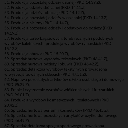
51. Produkcja pozostałej odzieży dzianej (PKD 14.39.Z),
52. Produkcja odzieży skórzanej (PKD 14.11.Z),
53. Produkcja odzieży roboczej (PKD 14.12.Z),
54. Produkcja pozostałej odzieży wierzchniej (PKD 14.13.Z),
55. Produkcja bielizny (PKD 14.14.Z),
56. Produkcja pozostałej odzieży i dodatków do odzieży (PKD
14.19.Z),
57. Produkcja toreb bagażowych, toreb ręcznych i podobnych
wyrobów kaletniczych; produkcja wyrobów rymarskich (PKD
15.12.Z),
58. Produkcja obuwia (PKD 15.20.Z),
59. Sprzedaż hurtowa wyrobów tekstylnych (PKD 46.41.Z),
60. Sprzedaż hurtowa odzieży i obuwia (PKD 46.42.Z),
61. Sprzedaż detaliczna wyrobów tekstylnych prowadzona
w wyspecjalizowanych sklepach (PKD 47.51.Z),
62. Naprawa pozostałych artykułów użytku osobistego i domowego
(PKD 95.29.Z),
63. Pranie i czyszczenie wyrobów włókienniczych i futrzarskich
(PKD 96.01.Z),
64. Produkcja wyrobów kosmetycznych i toaletowych (PKD
20.42.Z),
65. Sprzedaż hurtowa perfum i kosmetyków (PKD 46.45.Z),
66. Sprzedaż hurtowa pozostałych artykułów użytku domowego
(PKD 46.49.Z),
67. Sprzedaż detaliczna sprzętu sportowego prowadzona