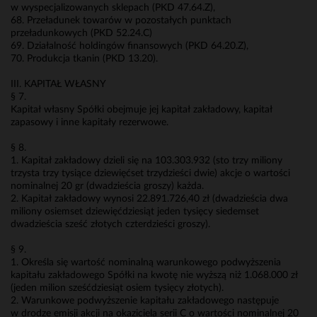
w wyspecjalizowanych sklepach (PKD 47.64.Z),
68. Przeładunek towarów w pozostałych punktach
przeładunkowych (PKD 52.24.C)
69. Działalność holdingów finansowych (PKD 64.20.Z),
70. Produkcja tkanin (PKD 13.20).
III. KAPITAŁ WŁASNY
§ 7.
Kapitał własny Spółki obejmuje jej kapitał zakładowy, kapitał
zapasowy i inne kapitały rezerwowe.
§ 8.
1. Kapitał zakładowy dzieli się na 103.303.932 (sto trzy miliony
trzysta trzy tysiące dziewięćset trzydzieści dwie) akcje o wartości
nominalnej 20 gr (dwadzieścia groszy) każda.
2. Kapitał zakładowy wynosi 22.891.726,40 zł (dwadzieścia dwa
miliony osiemset dziewięćdziesiąt jeden tysięcy siedemset
dwadzieścia sześć złotych czterdzieści groszy).
§ 9.
1. Określa się wartość nominalną warunkowego podwyższenia
kapitału zakładowego Spółki na kwotę nie wyższą niż 1.068.000 zł
(jeden milion sześćdziesiąt osiem tysięcy złotych).
2. Warunkowe podwyższenie kapitału zakładowego następuje
w drodze emisji akcji na okaziciela serii C o wartości nominalnej 20