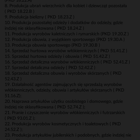
(PKD 18.22.A)
8. Produkcja ubrań wierzchnich dla kobiet i dziewcząt pozostała
( PKD 18.22.B )
9. Produkcja bielizny ( PKD 18.23.Z )
10. Produkcja pozostałej odzieży i dodatków do odzieży, gdzie
indziej nie sklasyfikowana ( PKD 18.24.Z )
11. Produkcja wyrobów kaletniczych i rymarskich (PKD 19.20.Z )
12. Produkcja obuwia, z wyjątkiem sportowego (PKD 19.30.A )
13. Produkcja obuwia sportowego (PKD 19.30.B )
14. Sprzedaż hurtowa wyrobów włókienniczych ( PKD 51.41.Z )
15. Sprzedaż hurtowa odzieży i obuwia ( PKD 51.42.Z )
16. Sprzedaż detaliczna wyrobów włókienniczych ( PKD 52.41.Z )
17. Sprzedaż detaliczna odzieży ( PKD 52.42.Z )
18. Sprzedaż detaliczna obuwia i wyrobów skórzanych ( PKD
52.43.Z )
19. Działalność agentów zajmujących się sprzedażą wyrobów
włókienniczych, odzieży, obuwia i artykułów skórzanych ( PKD
51.16.Z);
20. Naprawa artykułów użytku osobistego i domowego, gdzie
indziej nie sklasyfikowana ( PKD 52.74.Z );
21. Pranie i czyszczenie wyrobów włókienniczych i futrzarskich
( PKD 93.01.Z );
22. Produkcja wyrobów kosmetycznych i toaletowych ( PKD
24.52.Z );
23. Produkcja artykułów jubilerskich i podobnych, gdzie indziej nie