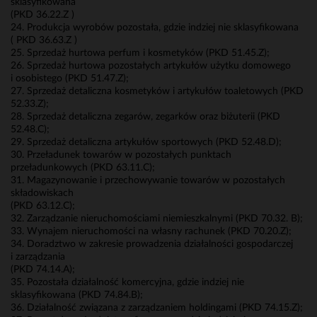
sklasyfikowana
(PKD 36.22.Z )
24. Produkcja wyrobów pozostała, gdzie indziej nie sklasyfikowana
( PKD 36.63.Z )
25. Sprzedaż hurtowa perfum i kosmetyków (PKD 51.45.Z);
26. Sprzedaż hurtowa pozostałych artykułów użytku domowego
i osobistego (PKD 51.47.Z);
27. Sprzedaż detaliczna kosmetyków i artykułów toaletowych (PKD
52.33.Z);
28. Sprzedaż detaliczna zegarów, zegarków oraz biżuterii (PKD
52.48.C);
29. Sprzedaż detaliczna artykułów sportowych (PKD 52.48.D);
30. Przeładunek towarów w pozostałych punktach
przeładunkowych (PKD 63.11.C);
31. Magazynowanie i przechowywanie towarów w pozostałych
składowiskach
(PKD 63.12.C);
32. Zarządzanie nieruchomościami niemieszkalnymi (PKD 70.32. B);
33. Wynajem nieruchomości na własny rachunek (PKD 70.20.Z);
34. Doradztwo w zakresie prowadzenia działalności gospodarczej
i zarządzania
(PKD 74.14.A);
35. Pozostała działalność komercyjna, gdzie indziej nie
sklasyfikowana (PKD 74.84.B);
36. Działalność związana z zarządzaniem holdingami (PKD 74.15.Z);