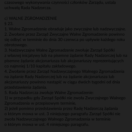
czasowego wykonywania czynności członków Zarządu, ustala
uchwałą Rada Nadzorcza.
c) WALNE ZGROMADZENIE
§ 23.
1. Walne Zgromadzenie obraduje jako zwyczajne lub nadzwyczajne.
2. Zwołane przez Zarząd Zwyczajne Walne Zgromadzenie powinno
się odbyć w terminie do dnia 30 czerwca po upływie każdego roku
obrotowego.
3. Nadzwyczajne Walne Zgromadzenie zwołuje Zarząd Spółki
z własnej inicjatywy lub na pisemne żądanie Rady Nadzorczej lub na
pisemne żądanie akcjonariusza lub akcjonariuszy reprezentujących
co najmniej 1/10 kapitału zakładowego.
4. Zwołanie przez Zarząd Nadzwyczajnego Walnego Zgromadzenia
na żądanie Rady Nadzorczej lub na żądanie akcjonariusza lub
akcjonariuszy powinno nastąpić w ciągu dwóch tygodni od dnia
przedstawienia żądania.
5. Rada Nadzorcza zwołuje Walne Zgromadzenie:
1) w przypadku gdy Zarząd Spółki nie zwoła Zwyczajnego Walnego
Zgromadzenia w przepisowym terminie,
2) jeżeli pomimo przedstawienia przez Radę Nadzorczą żądania
o którym mowa w ust. 3 niniejszego paragrafu Zarząd Spółki nie
zwoła Nadzwyczajnego Walnego Zgromadzenia w terminie
o którym mowa w ust. 4 niniejszego paragrafu.