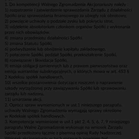
1. Do kompetencji Walnego Zgromadzenia Akcjonariuszy należy :
1) rozpatrzenie i zatwierdzenie sprawozdania Zarządu z działalności
Spółki oraz sprawozdania finansowego za ubiegły rok obrotowy,
2) powzięcie uchwały o podziale zysku lub pokryciu strat,
3) udzielenie absolutorium członkom organów Spółki z wykonania
przez nich obowiązków,
4) zmiana przedmiotu działalności Spółki,
5) zmiana Statutu Spółki,
6) podwyższenie lub obniżenie kapitału zakładowego,
7) połączenie Spółki, podział Spółki, przekształcenie Spółki,
8) rozwiązanie i likwidacja Spółki,
9) emisja obligacji zamiennych lub z prawem pierwszeństwa oraz
emisja warrantów subskrypcyjnych, o których mowa w art. 453 §
2 Kodeksu spółek handlowych,
10) wszelkie postanowienia dotyczące roszczeń o naprawienie
szkody wyrządzonej przy zawiązywaniu Spółki lub sprawowaniu
zarządu lub nadzoru,
11) umarzanie akcji.
2. Oprócz spraw wymienionych w ust.1 niniejszego paragrafu,
uchwały Walnego Zgromadzenia wymagają sprawy określone
w Kodeksie spółek handlowych.
3. Kompetencje wymienione w ust.1 pkt 2, 4, 5, 6, 7, 9 niniejszego
paragrafu Walne Zgromadzenie wykonuje na wniosek Zarządu
Spółki przedłożony łącznie z pisemną opinią Rady Nadzorczej.
Wniosek akcjonariuszy w tych sprawach powinien być