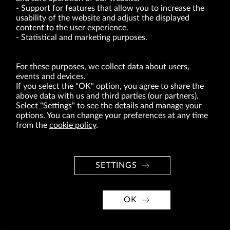
VI. POSTANOWIENIA KOŃCOWE
Support for features that allow you to increase the
§ 37.
usability of the website and adjust the displayed
1. Spółka zamieszcza prawem wymagane ogłoszenia w Monitorze
content to the user experience.
Sądowym i Gospodarczym lub Monitorze Polskim B.
Statistical and marketing purposes.
2. Każde ogłoszenie Spółki powinno być ponadto wywieszone
w siedzibie przedsiębiorstwa Spółki w miejscach dostępnych dla
wszystkich pracowników.
For these purposes, we collect data about users,
events and devices.
Podstawa prawna:
If you select the "OK" option, you agree to share the
art. 56 ust. 1 pkt 2 ustawy o ofercie publicznej i warunkach
above data with us and third parties (our partners).
wprowadzania instrumentów finansowych do zorganizowanego
Select "Settings" to see the details and manage your
systemu obrotu oraz o spółkach publicznych, oraz
options. You can change your preferences at any time
§ 5 ust. 1 pkt 9, 14 oraz § 39 ust. 1 pkt 2 rozporządzenia z dnia
from the
cookie policy
.
19.10.2005 r. w sprawie informacji bieżących i okresowych
przekazywanych przez emitentów papierów wartościowych.
Erwin Bakalarz
SETTINGS
Prokurent
OK