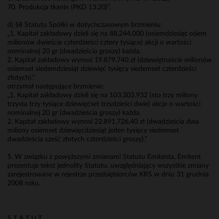
70. Produkcja tkanin (PKD 13.20)”.
d) §8 Statutu Spółki w dotychczasowym brzmieniu:
„1. Kapitał zakładowy dzieli się na 88.244.000 (osiemdziesiąt osiem
milionów dwieście czterdzieści cztery tysiące) akcji o wartości
nominalnej 20 gr (dwadzieścia groszy) każda.
2. Kapitał zakładowy wynosi 19.879.740 zł (dziewiętnaście milionów
osiemset siedemdziesiąt dziewięć tysięcy siedemset czterdzieści
złotych).”
otrzymał następujące brzmienie:
„1. Kapitał zakładowy dzieli się na 103.303.932 (sto trzy miliony
trzysta trzy tysiące dziewięćset trzydzieści dwie) akcje o wartości
nominalnej 20 gr (dwadzieścia groszy) każda.
2. Kapitał zakładowy wynosi 22.891.726,40 zł (dwadzieścia dwa
miliony osiemset dziewięćdziesiąt jeden tysięcy siedemset
dwadzieścia sześć złotych czterdzieści groszy).”
5. W związku z powyższymi zmianami Statutu Emitenta, Emitent
prezentuje tekst jednolity Statutu, uwzględniający wszystkie zmiany
zarejestrowane w rejestrze przedsiębiorców KRS w dniu 31 grudnia
2008 roku.
S T A T U T