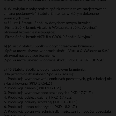
4. W związku z połączeniem spółek została także zarejestrowana
zmiana postanowień Statutu Emitenta, w którym dokonano
poniższych zmian:
a) §1 ust.1 Statutu Spółki w dotychczasowym brzmieniu:
„Firma Spółki brzmi: Vistula & Wólczanka Spółka Akcyjna.”
otrzymał brzmienie następujące:
„Firma Spółki brzmi: VISTULA GROUP Spółka Akcyjna.”
b) §1 ust.2 Statutu Spółki w dotychczasowym brzmieniu:
„Spółka może używać w obrocie skrótu: Vistula & Wólczanka S.A.”
otrzymał następujące brzmienie:
„Spółka może używać w obrocie skrótu: VISTULA GROUP S.A.”
c) §6 Statutu Spółki w dotychczasowym brzmieniu:
„Na przedmiot działalności Spółki składa się:
1. Produkcja wyrobów włókienniczych pozostałych, gdzie indziej nie
sklasyfikowana (PKD 17.54.Z )
2. Produkcja dzianin ( PKD 17.60.Z )
3. Produkcja wyrobów pończoszniczych ( PKD 17.71.Z )
4. Produkcja odzieży dzianej ( PKD 17.72.Z )
5. Produkcja odzieży skórzanej ( PKD 18.10.Z )
6. Produkcja ubrań roboczych ( PKD 18.21.Z )
7. Produkcja ubrań wierzchnich dla mężczyzn i chłopców pozostała