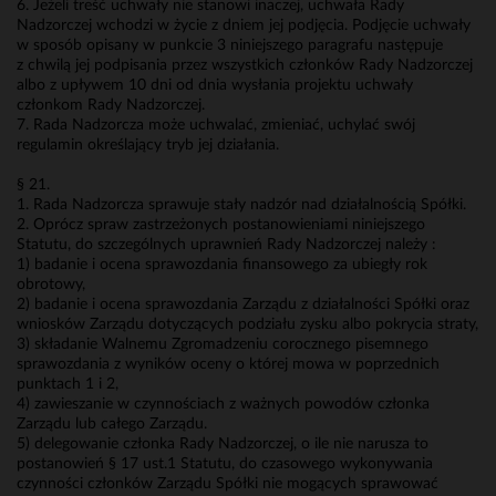
6. Jeżeli treść uchwały nie stanowi inaczej, uchwała Rady
Nadzorczej wchodzi w życie z dniem jej podjęcia. Podjęcie uchwały
w sposób opisany w punkcie 3 niniejszego paragrafu następuje
z chwilą jej podpisania przez wszystkich członków Rady Nadzorczej
albo z upływem 10 dni od dnia wysłania projektu uchwały
członkom Rady Nadzorczej.
7. Rada Nadzorcza może uchwalać, zmieniać, uchylać swój
regulamin określający tryb jej działania.
§ 21.
1. Rada Nadzorcza sprawuje stały nadzór nad działalnością Spółki.
2. Oprócz spraw zastrzeżonych postanowieniami niniejszego
Statutu, do szczególnych uprawnień Rady Nadzorczej należy :
1) badanie i ocena sprawozdania finansowego za ubiegły rok
obrotowy,
2) badanie i ocena sprawozdania Zarządu z działalności Spółki oraz
wniosków Zarządu dotyczących podziału zysku albo pokrycia straty,
3) składanie Walnemu Zgromadzeniu corocznego pisemnego
sprawozdania z wyników oceny o której mowa w poprzednich
punktach 1 i 2,
4) zawieszanie w czynnościach z ważnych powodów członka
Zarządu lub całego Zarządu.
5) delegowanie członka Rady Nadzorczej, o ile nie narusza to
postanowień § 17 ust.1 Statutu, do czasowego wykonywania
czynności członków Zarządu Spółki nie mogących sprawować