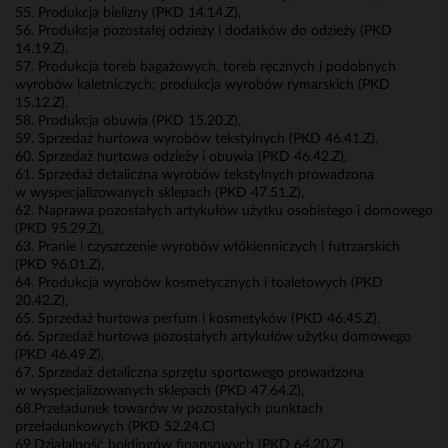
55. Produkcja bielizny (PKD 14.14.Z),
56. Produkcja pozostałej odzieży i dodatków do odzieży (PKD
14.19.Z),
57. Produkcja toreb bagażowych, toreb ręcznych i podobnych
wyrobów kaletniczych; produkcja wyrobów rymarskich (PKD
15.12.Z),
58. Produkcja obuwia (PKD 15.20.Z),
59. Sprzedaż hurtowa wyrobów tekstylnych (PKD 46.41.Z),
60. Sprzedaż hurtowa odzieży i obuwia (PKD 46.42.Z),
61. Sprzedaż detaliczna wyrobów tekstylnych prowadzona
w wyspecjalizowanych sklepach (PKD 47.51.Z),
62. Naprawa pozostałych artykułów użytku osobistego i domowego
(PKD 95.29.Z),
63. Pranie i czyszczenie wyrobów włókienniczych i futrzarskich
(PKD 96.01.Z),
64. Produkcja wyrobów kosmetycznych i toaletowych (PKD
20.42.Z),
65. Sprzedaż hurtowa perfum i kosmetyków (PKD 46.45.Z),
66. Sprzedaż hurtowa pozostałych artykułów użytku domowego
(PKD 46.49.Z),
67. Sprzedaż detaliczna sprzętu sportowego prowadzona
w wyspecjalizowanych sklepach (PKD 47.64.Z),
68.Przeładunek towarów w pozostałych punktach
przeładunkowych (PKD 52.24.C)
69.Działalność holdingów finansowych (PKD 64.20.Z),