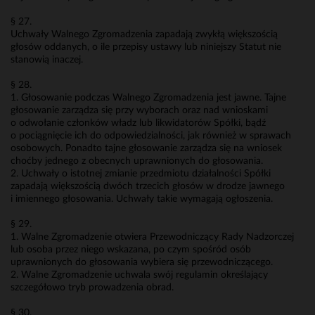
§ 27.
Uchwały Walnego Zgromadzenia zapadają zwykłą większością
głosów oddanych, o ile przepisy ustawy lub niniejszy Statut nie
stanowią inaczej.
§ 28.
1. Głosowanie podczas Walnego Zgromadzenia jest jawne. Tajne
głosowanie zarządza się przy wyborach oraz nad wnioskami
o odwołanie członków władz lub likwidatorów Spółki, bądź
o pociągnięcie ich do odpowiedzialności, jak również w sprawach
osobowych. Ponadto tajne głosowanie zarządza się na wniosek
choćby jednego z obecnych uprawnionych do głosowania.
2. Uchwały o istotnej zmianie przedmiotu działalności Spółki
zapadają większością dwóch trzecich głosów w drodze jawnego
i imiennego głosowania. Uchwały takie wymagają ogłoszenia.
§ 29.
1. Walne Zgromadzenie otwiera Przewodniczący Rady Nadzorczej
lub osoba przez niego wskazana, po czym spośród osób
uprawnionych do głosowania wybiera się przewodniczącego.
2. Walne Zgromadzenie uchwala swój regulamin określający
szczegółowo tryb prowadzenia obrad.
§ 30.