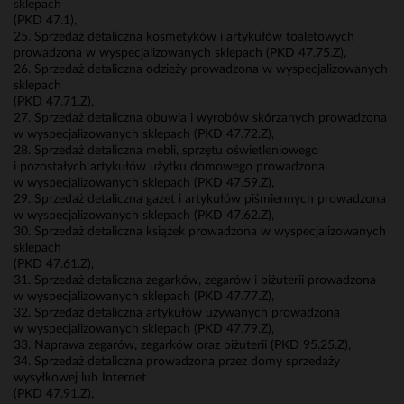
sklepach
(PKD 47.1),
25. Sprzedaż detaliczna kosmetyków i artykułów toaletowych
prowadzona w wyspecjalizowanych sklepach (PKD 47.75.Z),
26. Sprzedaż detaliczna odzieży prowadzona w wyspecjalizowanych
sklepach
(PKD 47.71.Z),
27. Sprzedaż detaliczna obuwia i wyrobów skórzanych prowadzona
w wyspecjalizowanych sklepach (PKD 47.72.Z),
28. Sprzedaż detaliczna mebli, sprzętu oświetleniowego
i pozostałych artykułów użytku domowego prowadzona
w wyspecjalizowanych sklepach (PKD 47.59.Z),
29. Sprzedaż detaliczna gazet i artykułów piśmiennych prowadzona
w wyspecjalizowanych sklepach (PKD 47.62.Z),
30. Sprzedaż detaliczna książek prowadzona w wyspecjalizowanych
sklepach
(PKD 47.61.Z),
31. Sprzedaż detaliczna zegarków, zegarów i biżuterii prowadzona
w wyspecjalizowanych sklepach (PKD 47.77.Z),
32. Sprzedaż detaliczna artykułów używanych prowadzona
w wyspecjalizowanych sklepach (PKD 47.79.Z),
33. Naprawa zegarów, zegarków oraz biżuterii (PKD 95.25.Z),
34. Sprzedaż detaliczna prowadzona przez domy sprzedaży
wysyłkowej lub Internet
(PKD 47.91.Z),