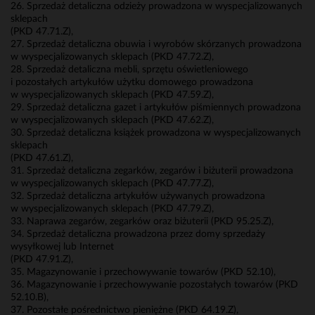
26. Sprzedaż detaliczna odzieży prowadzona w wyspecjalizowanych
sklepach
(PKD 47.71.Z),
27. Sprzedaż detaliczna obuwia i wyrobów skórzanych prowadzona
w wyspecjalizowanych sklepach (PKD 47.72.Z),
28. Sprzedaż detaliczna mebli, sprzętu oświetleniowego
i pozostałych artykułów użytku domowego prowadzona
w wyspecjalizowanych sklepach (PKD 47.59.Z),
29. Sprzedaż detaliczna gazet i artykułów piśmiennych prowadzona
w wyspecjalizowanych sklepach (PKD 47.62.Z),
30. Sprzedaż detaliczna książek prowadzona w wyspecjalizowanych
sklepach
(PKD 47.61.Z),
31. Sprzedaż detaliczna zegarków, zegarów i biżuterii prowadzona
w wyspecjalizowanych sklepach (PKD 47.77.Z),
32. Sprzedaż detaliczna artykułów używanych prowadzona
w wyspecjalizowanych sklepach (PKD 47.79.Z),
33. Naprawa zegarów, zegarków oraz biżuterii (PKD 95.25.Z),
34. Sprzedaż detaliczna prowadzona przez domy sprzedaży
wysyłkowej lub Internet
(PKD 47.91.Z),
35. Magazynowanie i przechowywanie towarów (PKD 52.10),
36. Magazynowanie i przechowywanie pozostałych towarów (PKD
52.10.B),
37. Pozostałe pośrednictwo pieniężne (PKD 64.19.Z),