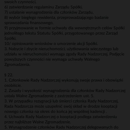
swoich czynności,
6) zatwierdzanie regulaminu Zarządu Spółki,
7) ustalanie wynagrodzenia dla członków Zarządu,
8) wybór biegłego rewidenta, przeprowadzającego badanie
sprawozdania finansowego,
9) przyjmowanie w formie uchwały dla wewnętrznych celów Spółki
jednolitego tekstu Statutu Spółki, przygotowanego przez Zarząd
Spółki,
10/ opiniowanie wniosków o umorzenie akcji Spółki.
3. Nabycie i zbycie nieruchomości, użytkowania wieczystego lub
udziału w nieruchomości wymaga zgody Rady Nadzorczej. Podjęcie
powyższych czynności nie wymaga uchwały Walnego
Zgromadzenia.
§ 22.
1. Członkowie Rady Nadzorczej wykonują swoje prawa i obowiązki
osobiście.
2. Zasady i wysokość wynagrodzenia dla członków Rady Nadzorczej
ustala Walne Zgromadzenie z zastrzeżeniem ust. 5.
3. W przypadku rezygnacji lub śmierci członka Rady Nadzorczej,
Rada Nadzorcza może uzupełnić swój skład w drodze kooptacji
nowego członka na okres do końca jej wspólnej kadencji .
4. Uchwała Rady Nadzorczej o kooptacji podlega zatwierdzeniu
przez najbliższe Walne Zgromadzenie.
5. Wynagrodzenie członków Rady Nadzorczej delegowanych do