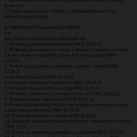
1. Spółka działa na obszarze Rzeczypospolitej Polskiej i poza jej
granicami.
2. Spółka może tworzyć oddziały, przedstawicielstwa i inne
jednostki organizacyjne.
II. PRZEDMIOT DZIAŁALNOŚCI SPÓŁKI
§ 6.
Na przedmiot działalności Spółki składa się:
1. Produkcja opakowań drewnianych (PKD 16.24.Z),
2. Produkcja pozostałych wyrobów z drewna; produkcja wyrobów
z korka, słomy i materiałów używanych do wyplatania (PKD
16.29.Z),
3. Produkcja pozostałych artykułów z papieru i tektury (PKD
17.29.Z)
4. Wydawanie książek (PKD 58.11.Z),
5. Pozostała działalność wydawnicza (PKD 58.19.Z),
6. Introligatorstwo i podobne usługi (PKD 18.14.Z),
7. Produkcja opakowań z tworzyw sztucznych (PKD 22.22.Z),
8. Produkcja metali szlachetnych (PKD 24.41.Z),
9. Produkcja pozostałych maszyn specjalnego przeznaczenia, gdzie
indziej niesklasyfikowana (PKD 28.99.Z),
10. Produkcja zegarków i zegarów (PKD 26.52.Z),
11. Produkcja wyrobów jubilerskich, biżuterii i podobnych wyrobów
(PKD 32.1),
12. Produkcja wyrobów jubilerskich i podobnych (PKD 32.12.Z),