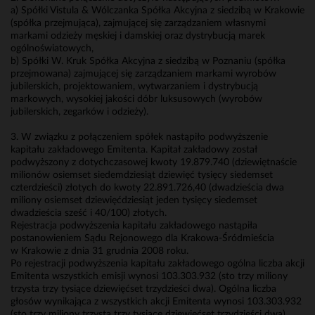
a) Spółki Vistula & Wólczanka Spółka Akcyjna z siedzibą w Krakowie
(spółka przejmująca), zajmującej się zarządzaniem własnymi
markami odzieży męskiej i damskiej oraz dystrybucją marek
ogólnoświatowych,
b) Spółki W. Kruk Spółka Akcyjna z siedzibą w Poznaniu (spółka
przejmowana) zajmującej się zarządzaniem markami wyrobów
jubilerskich, projektowaniem, wytwarzaniem i dystrybucją
markowych, wysokiej jakości dóbr luksusowych (wyrobów
jubilerskich, zegarków i odzieży).
3. W związku z połączeniem spółek nastąpiło podwyższenie
kapitału zakładowego Emitenta. Kapitał zakładowy został
podwyższony z dotychczasowej kwoty 19.879.740 (dziewiętnaście
milionów osiemset siedemdziesiąt dziewięć tysięcy siedemset
czterdzieści) złotych do kwoty 22.891.726,40 (dwadzieścia dwa
miliony osiemset dziewięćdziesiąt jeden tysięcy siedemset
dwadzieścia sześć i 40/100) złotych.
Rejestracja podwyższenia kapitału zakładowego nastąpiła
postanowieniem Sądu Rejonowego dla Krakowa-Śródmieścia
w Krakowie z dnia 31 grudnia 2008 roku.
Po rejestracji podwyższenia kapitału zakładowego ogólna liczba akcji
Emitenta wszystkich emisji wynosi 103.303.932 (sto trzy miliony
trzysta trzy tysiące dziewięćset trzydzieści dwa). Ogólna liczba
głosów wynikająca z wszystkich akcji Emitenta wynosi 103.303.932
(sto trzy miliony trzysta trzy tysiące dziewięćset trzydzieści dwa).