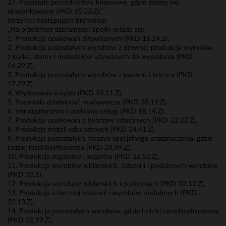
37. Pozostałe pośrednictwo finansowe, gdzie indziej nie
sklasyfikowane (PKD 65.23.Z).”
otrzymał następujące brzmienie:
„Na przedmiot działalności Spółki składa się:
1. Produkcja opakowań drewnianych (PKD 16.24.Z),
2. Produkcja pozostałych wyrobów z drewna; produkcja wyrobów
z korka, słomy i materiałów używanych do wyplatania (PKD
16.29.Z),
3. Produkcja pozostałych wyrobów z papieru i tektury (PKD
17.29.Z)
4. Wydawanie książek (PKD 58.11.Z),
5. Pozostała działalność wydawnicza (PKD 58.19.Z),
6. Introligatorstwo i podobne usługi (PKD 18.14.Z),
7. Produkcja opakowań z tworzyw sztucznych (PKD 22.22.Z),
8. Produkcja metali szlachetnych (PKD 24.41.Z),
9. Produkcja pozostałych maszyn specjalnego przeznaczenia, gdzie
indziej niesklasyfikowana (PKD 28.99.Z),
10. Produkcja zegarków i zegarów (PKD 26.52.Z),
11. Produkcja wyrobów jubilerskich, biżuterii i podobnych wyrobów
(PKD 32.1),
12. Produkcja wyrobów jubilerskich i podobnych (PKD 32.12.Z),
13. Produkcja sztucznej biżuterii i wyrobów podobnych (PKD
32.13.Z),
14. Produkcja pozostałych wyrobów, gdzie indziej niesklasyfikowana
(PKD 32.99.Z),