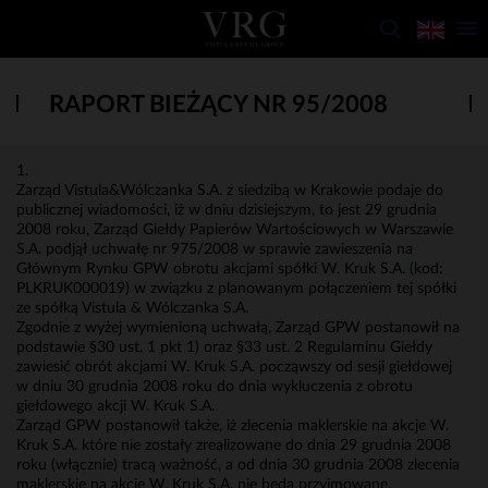
RAPORT BIEŻĄCY NR 95/2008
1.
Zarząd Vistula&Wólczanka S.A. z siedzibą w Krakowie podaje do
publicznej wiadomości, iż w dniu dzisiejszym, to jest 29 grudnia
2008 roku, Zarząd Giełdy Papierów Wartościowych w Warszawie
S.A. podjął uchwałę nr 975/2008 w sprawie zawieszenia na
Głównym Rynku GPW obrotu akcjami spółki W. Kruk S.A. (kod:
PLKRUK000019) w związku z planowanym połączeniem tej spółki
ze spółką Vistula & Wólczanka S.A.
Zgodnie z wyżej wymienioną uchwałą, Zarząd GPW postanowił na
podstawie §30 ust. 1 pkt 1) oraz §33 ust. 2 Regulaminu Giełdy
zawiesić obrót akcjami W. Kruk S.A. począwszy od sesji giełdowej
w dniu 30 grudnia 2008 roku do dnia wykluczenia z obrotu
giełdowego akcji W. Kruk S.A.
Zarząd GPW postanowił także, iż zlecenia maklerskie na akcje W.
Kruk S.A. które nie zostały zrealizowane do dnia 29 grudnia 2008
roku (włącznie) tracą ważność, a od dnia 30 grudnia 2008 zlecenia
maklerskie na akcje W. Kruk S.A. nie będą przyjmowane.