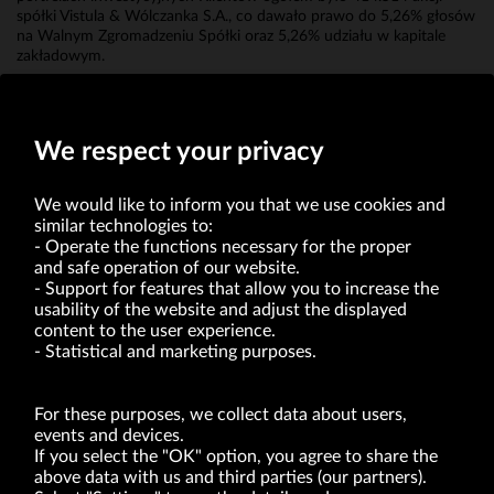
spółki Vistula & Wólczanka S.A., co dawało prawo do 5,26% głosów
na Walnym Zgromadzeniu Spółki oraz 5,26% udziału w kapitale
zakładowym.
Erwin Bakalarz
Prokurent
We respect your privacy
We would like to inform you that we use cookies and
similar technologies to:
Operate the functions necessary for the proper
and safe operation of our website.
Support for features that allow you to increase the
usability of the website and adjust the displayed
VRG S.A. | 10 Pilotów Street | 31-462 Kraków
Tax Identification Number: 675-000-03-61
content to the user experience.
District Court for Kraków-Śródmieście in Kraków
Statistical and marketing purposes.
XI Economic Department of the National Court Register number 0000047082
Authorized share capital in the amount of PLN 49,122,108.00, fully paid-up.
VRG S.A. declares that it holds a status of the large entrepreneur within the meaning
of act of 8.03.2013 on combating excessive late payment in commercial transactions
For these purposes, we collect data about users,
(Journal of Laws of 2019, item 118 as amended).
events and devices.
If you select the "OK" option, you agree to share the
above data with us and third parties (our partners).
ABOUT US