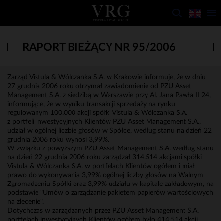
RAPORT BIEŻĄCY NR 95/2006
Zarząd Vistula & Wólczanka S.A. w Krakowie informuje, że w dniu
27 grudnia 2006 roku otrzymał zawiadomienie od PZU Asset
Management S.A. z siedzibą w Warszawie przy Al. Jana Pawła II 24,
informujące, że w wyniku transakcji sprzedaży na rynku
regulowanym 100.000 akcji spółki Vistula & Wólczanka S.A.
z portfeli inwestycyjnych Klientów PZU Asset Management S.A.,
udział w ogólnej liczbie głosów w Spółce, według stanu na dzień 22
grudnia 2006 roku wynosi 3,99%.
W związku z powyższym PZU Asset Management S.A. według stanu
na dzień 22 grudnia 2006 roku zarządzał 314.514 akcjami spółki
Vistula & Wólczanka S.A. w portfelach Klientów ogółem i miał
prawo do wykonywania 3,99% ogólnej liczby głosów na Walnym
Zgromadzeniu Spółki oraz 3,99% udziału w kapitale zakładowym, na
podstawie "Umów o zarządzanie pakietem papierów wartościowych
na zlecenie".
Dotychczas w zarządzanych przez PZU Asset Management S.A.
portfelach inwestycyjnych Klientów ogółem było 414.514 akcji