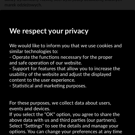
marek odzieżowych.
Erwin Bakalarz
Prokurent
We respect your privacy
We would like to inform you that we use cookies and
similar technologies to:
Operate the functions necessary for the proper
and safe operation of our website.
Support for features that allow you to increase the
usability of the website and adjust the displayed
VRG S.A. | 10 Pilotów Street | 31-462 Kraków
Tax Identification Number: 675-000-03-61
content to the user experience.
District Court for Kraków-Śródmieście in Kraków
Statistical and marketing purposes.
XI Economic Department of the National Court Register number 0000047082
Authorized share capital in the amount of PLN 49,122,108.00, fully paid-up.
VRG S.A. declares that it holds a status of the large entrepreneur within the meaning
of act of 8.03.2013 on combating excessive late payment in commercial transactions
For these purposes, we collect data about users,
(Journal of Laws of 2019, item 118 as amended).
events and devices.
If you select the "OK" option, you agree to share the
above data with us and third parties (our partners).
ABOUT US
Select "Settings" to see the details and manage your
options. You can change your preferences at any time
BRANDS