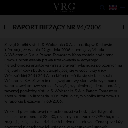
RAPORT BIEŻĄCY NR 94/2006
Zarząd Spółki Vistula & Wólczanka S.A. z siedzibą w Krakowie
informuje, że w dniu 22 grudnia 2006 r. pomiędzy Vistula
& Wólczanka S.A. a Panem Tomaszem Kona została podpisana
umowa przeniesienia prawa użytkowania wieczystego
nieruchomości gruntowej wraz z prawem własności położonych na
niej budynków i budowli, znajdującej się w Łodzi przy ulicy
Wólczańskiej 243 i 243 A, na której mieściła się siedziba spółki
Wólczanka S.A. Zawarcie niniejszej umowy stanowiło wykonanie
warunkowej umowy sprzedaży wyżej wymienionej nieruchomości,
zawartej pomiędzy Vistula & Wólczanka S.A. a Panem Tomaszem
Kona w dniu 16 listopada 2006 roku, o czym Spółka informowała
w raporcie bieżącym nr 68/2006.
W skład przedmiotowej nieruchomości wchodzą działki gruntu
oznaczone numerami 28 i 30, o łącznym obszarze 0,7490 ha, oraz
znajdujące się na tych działkach budynki i budowle. Cena sprzedaży
powyższej nieruchomości, ustalona w warunkowej umowie