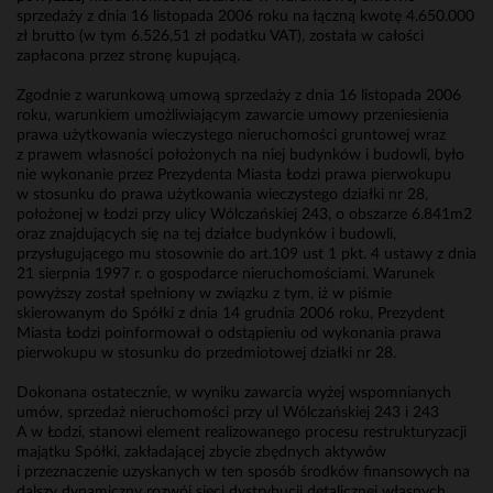
sprzedaży z dnia 16 listopada 2006 roku na łączną kwotę 4.650.000
zł brutto (w tym 6.526,51 zł podatku VAT), została w całości
zapłacona przez stronę kupującą.
Zgodnie z warunkową umową sprzedaży z dnia 16 listopada 2006
roku, warunkiem umożliwiającym zawarcie umowy przeniesienia
prawa użytkowania wieczystego nieruchomości gruntowej wraz
z prawem własności położonych na niej budynków i budowli, było
nie wykonanie przez Prezydenta Miasta Łodzi prawa pierwokupu
w stosunku do prawa użytkowania wieczystego działki nr 28,
położonej w Łodzi przy ulicy Wólczańskiej 243, o obszarze 6.841m2
oraz znajdujących się na tej działce budynków i budowli,
przysługującego mu stosownie do art.109 ust 1 pkt. 4 ustawy z dnia
21 sierpnia 1997 r. o gospodarce nieruchomościami. Warunek
powyższy został spełniony w związku z tym, iż w piśmie
skierowanym do Spółki z dnia 14 grudnia 2006 roku, Prezydent
Miasta Łodzi poinformował o odstąpieniu od wykonania prawa
pierwokupu w stosunku do przedmiotowej działki nr 28.
Dokonana ostatecznie, w wyniku zawarcia wyżej wspomnianych
umów, sprzedaż nieruchomości przy ul Wólczańskiej 243 i 243
A w Łodzi, stanowi element realizowanego procesu restrukturyzacji
majątku Spółki, zakładającej zbycie zbędnych aktywów
i przeznaczenie uzyskanych w ten sposób środków finansowych na
dalszy dynamiczny rozwój sieci dystrybucji detalicznej własnych