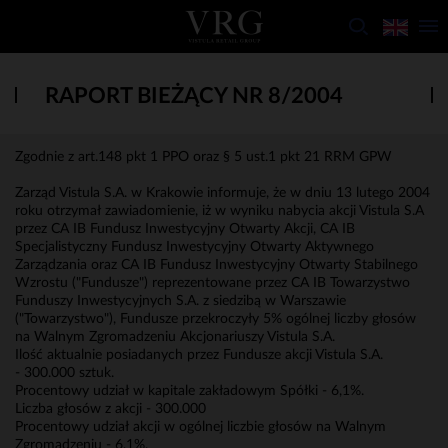
RAPORT BIEŻĄCY NR 8/2004
Zgodnie z art.148 pkt 1 PPO oraz § 5 ust.1 pkt 21 RRM GPW
Zarząd Vistula S.A. w Krakowie informuje, że w dniu 13 lutego 2004
roku otrzymał zawiadomienie, iż w wyniku nabycia akcji Vistula S.A
przez CA IB Fundusz Inwestycyjny Otwarty Akcji, CA IB
Specjalistyczny Fundusz Inwestycyjny Otwarty Aktywnego
Zarządzania oraz CA IB Fundusz Inwestycyjny Otwarty Stabilnego
Wzrostu ("Fundusze") reprezentowane przez CA IB Towarzystwo
Funduszy Inwestycyjnych S.A. z siedzibą w Warszawie
("Towarzystwo"), Fundusze przekroczyły 5% ogólnej liczby głosów
na Walnym Zgromadzeniu Akcjonariuszy Vistula S.A.
Ilość aktualnie posiadanych przez Fundusze akcji Vistula S.A.
- 300.000 sztuk.
Procentowy udział w kapitale zakładowym Spółki - 6,1%.
Liczba głosów z akcji - 300.000
Procentowy udział akcji w ogólnej liczbie głosów na Walnym
Zgromadzeniu - 6,1%.