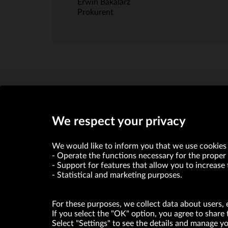
Erwin Bakalarz
Prokurent
We respect your privacy
We would like to inform you that we use cookies 
Operate the functions necessary for the proper 
VRG S.A. declares that it holds a status of the large entrepre
Support for features that allow you to increase 
Statistical and marketing purposes.
ABOUT US
For these purposes, we collect data about users, 
© Copyright 2026. VRG S.A. All rights reserved.
If you select the "OK" option, you agree to share 
Select "Settings" to see the details and manage 