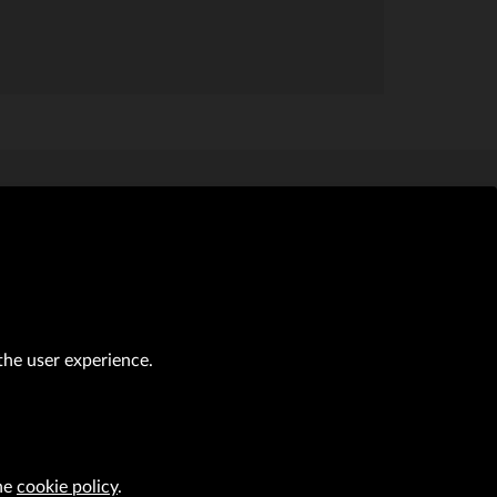
al transactions (Journal of Laws of 2019, item 118 as amended).
the user experience.
CAREER
VRG S.A. design
implementation
the
cookie policy
.