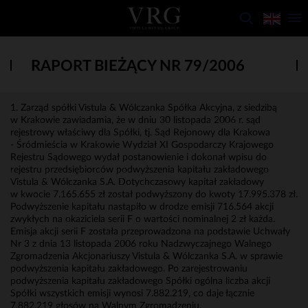
RAPORT BIEŻĄCY NR 79/2006
1. Zarząd spółki Vistula & Wólczanka Spółka Akcyjna, z siedzibą
w Krakowie zawiadamia, że w dniu 30 listopada 2006 r. sąd
rejestrowy właściwy dla Spółki, tj. Sąd Rejonowy dla Krakowa
- Śródmieścia w Krakowie Wydział XI Gospodarczy Krajowego
Rejestru Sądowego wydał postanowienie i dokonał wpisu do
rejestru przedsiębiorców podwyższenia kapitału zakładowego
Vistula & Wólczanka S.A. Dotychczasowy kapitał zakładowy
w kwocie 7.165.655 zł został podwyższony do kwoty 17.995.378 zł.
Podwyższenie kapitału nastąpiło w drodze emisji 716.564 akcji
zwykłych na okaziciela serii F o wartości nominalnej 2 zł każda.
Emisja akcji serii F została przeprowadzona na podstawie Uchwały
Nr 3 z dnia 13 listopada 2006 roku Nadzwyczajnego Walnego
Zgromadzenia Akcjonariuszy Vistula & Wólczanka S.A. w sprawie
podwyższenia kapitału zakładowego. Po zarejestrowaniu
podwyższenia kapitału zakładowego Spółki ogólna liczba akcji
Spółki wszystkich emisji wynosi 7.882.219, co daje łącznie
7.882.219 głosów na Walnym Zgromadzeniu.