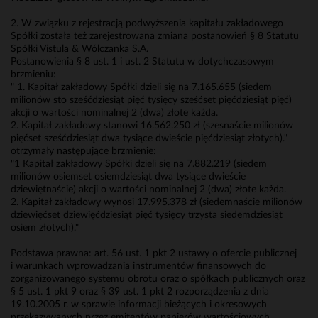
2. W związku z rejestracją podwyższenia kapitału zakładowego
Spółki została też zarejestrowana zmiana postanowień § 8 Statutu
Spółki Vistula & Wólczanka S.A.
Postanowienia § 8 ust. 1 i ust. 2 Statutu w dotychczasowym
brzmieniu:
" 1. Kapitał zakładowy Spółki dzieli się na 7.165.655 (siedem
milionów sto sześćdziesiąt pięć tysięcy sześćset pięćdziesiąt pięć)
akcji o wartości nominalnej 2 (dwa) złote każda.
2. Kapitał zakładowy stanowi 16.562.250 zł (szesnaście milionów
pięćset sześćdziesiąt dwa tysiące dwieście pięćdziesiąt złotych)."
otrzymały następujące brzmienie:
"1 Kapitał zakładowy Spółki dzieli się na 7.882.219 (siedem
milionów osiemset osiemdziesiąt dwa tysiące dwieście
dziewiętnaście) akcji o wartości nominalnej 2 (dwa) złote każda.
2. Kapitał zakładowy wynosi 17.995.378 zł (siedemnaście milionów
dziewięćset dziewięćdziesiąt pięć tysięcy trzysta siedemdziesiąt
osiem złotych)."
Podstawa prawna: art. 56 ust. 1 pkt 2 ustawy o ofercie publicznej
i warunkach wprowadzania instrumentów finansowych do
zorganizowanego systemu obrotu oraz o spółkach publicznych oraz
§ 5 ust. 1 pkt 9 oraz § 39 ust. 1 pkt 2 rozporządzenia z dnia
19.10.2005 r. w sprawie informacji bieżących i okresowych
przekazywanych przez emitentów papierów wartościowych.