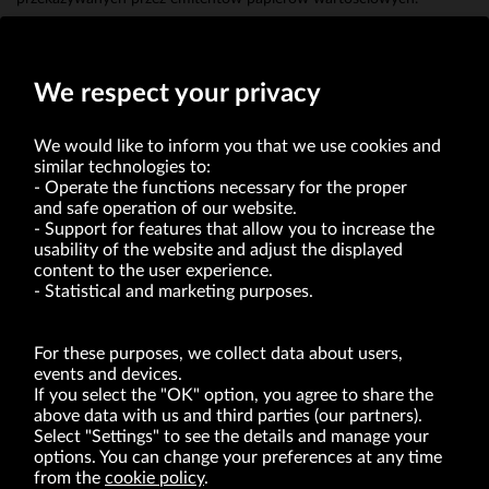
Erwin Bakalarz
Prokurent
We respect your privacy
We would like to inform you that we use cookies and
similar technologies to:
Operate the functions necessary for the proper
and safe operation of our website.
Support for features that allow you to increase the
usability of the website and adjust the displayed
VRG S.A. | 10 Pilotów Street | 31-462 Kraków
Tax Identification Number: 675-000-03-61
content to the user experience.
District Court for Kraków-Śródmieście in Kraków
Statistical and marketing purposes.
XI Economic Department of the National Court Register number 0000047082
Authorized share capital in the amount of PLN 49,122,108.00, fully paid-up.
VRG S.A. declares that it holds a status of the large entrepreneur within the meaning
of act of 8.03.2013 on combating excessive late payment in commercial transactions
For these purposes, we collect data about users,
(Journal of Laws of 2019, item 118 as amended).
events and devices.
If you select the "OK" option, you agree to share the
above data with us and third parties (our partners).
ABOUT US
Select "Settings" to see the details and manage your
options. You can change your preferences at any time
BRANDS
from the
cookie policy
.