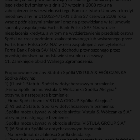
jego skład był zmienny z dnia 29 września 2008 roku na
zabezpieczenie wierzytelności tego Banku z tytułu Umowy o kredyt
nieodnawialny nr 015052-471-01 z dnia 27 czerwca 2008 roku
wraz z późniejszymi zmianami oraz na przewidziane w tej umowie
sposoby zaspokojenia Fortis Bank Polska SA/ N.V. w razie
niespłacenia kredytu, a w tym na wydzierżawienie przedsiębiorstwa
Spółki na rzecz podmiotu zaakceptowanego lub wskazanego przez
Fortis Bank Polska SA/ N.V. w celu zaspokojenia wierzytelności
Fortis Bank Polska SA/ N.V. z dochodu przynoszonego przez
przedsiębiorstwo na podstawie stosunku dzierżawy.
11. Zamknięcie obrad Walnego Zgromadzenia.
Proponowane zmiany Statutu Spółki VISTULA & WÓLCZANKA
Spółka Akcyjna:
1) §1 ust.1 Statutu Spółki w dotychczasowym brzmieniu:
„Firma Spółki brzmi: Vistula & Wólczanka Spółka Akcyjna.”
otrzymuje następujące brzmienie:
„ Firma Spółki brzmi: VISTULA GROUP Spółka Akcyjna.”
2) §1 ust.2 Statutu Spółki w dotychczasowym brzmieniu:
„Spółka może używać w obrocie skrótu: Vistula & Wólczanka S.A.”
otrzymuje następujące brzmienie:
„Spółka może używać w obrocie skrótu: VISTULA GROUP S.A.”
3) §6 Statutu Spółki w dotychczasowym brzmieniu:
„ Na przedmiot działalności Spółki składa się: