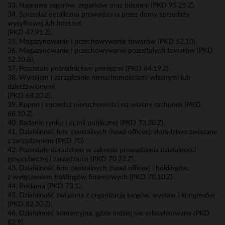
33. Naprawa zegarów, zegarków oraz biżuterii (PKD 95.25.Z),
34. Sprzedaż detaliczna prowadzona przez domy sprzedaży
wysyłkowej lub Internet
(PKD 47.91.Z),
35. Magazynowanie i przechowywanie towarów (PKD 52.10),
36. Magazynowanie i przechowywanie pozostałych towarów (PKD
52.10.B),
37. Pozostałe pośrednictwo pieniężne (PKD 64.19.Z),
38. Wynajem i zarządzanie nieruchomościami własnymi lub
dzierżawionymi
(PKD 68.20.Z),
39. Kupno i sprzedaż nieruchomości na własny rachunek (PKD
68.10.Z),
40. Badanie rynku i opinii publicznej (PKD 73.20.Z),
41. Działalność firm centralnych (head offices); doradztwo związane
z zarządzaniem (PKD 70)
42. Pozostałe doradztwo w zakresie prowadzenia działalności
gospodarczej i zarządzania (PKD 70.22.Z),
43. Działalność firm centralnych (head offices) i holdingów,
z wyłączeniem holdingów finansowych (PKD 70.10.Z),
44. Reklama (PKD 73.1),
45. Działalność związana z organizacją targów, wystaw i kongresów
(PKD 82.30.Z),
46. Działalność komercyjna, gdzie indziej nie sklasyfikowana (PKD
82.9),