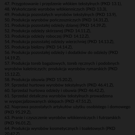
47. Przygotowanie i przędzenie włókien tekstylnych (PKD 13.1),
48. Wykończanie wyrobów włókienniczych (PKD 13.3),
49. Produkcja pozostałych wyrobów tekstylnych (PKD 13.9),
50. Produkcja wyrobów pończoszniczych (PKD 14.31.Z),
51. Produkcja pozostałej odzieży dzianej (PKD 14.39.Z),
52. Produkcja odzieży skórzanej (PKD 14.11.Z),
53. Produkcja odzieży roboczej (PKD 14.12.Z),
54. Produkcja pozostałej odzieży wierzchniej (PKD 14.13.Z),
55. Produkcja bielizny (PKD 14.14.Z),
56. Produkcja pozostałej odzieży i dodatków do odzieży (PKD
14.19.Z),
57. Produkcja toreb bagażowych, toreb ręcznych i podobnych
wyrobów kaletniczych; produkcja wyrobów rymarskich (PKD
15.12.Z),
58. Produkcja obuwia (PKD 15.20.Z),
59. Sprzedaż hurtowa wyrobów tekstylnych (PKD 46.41.Z),
60. Sprzedaż hurtowa odzieży i obuwia (PKD 46.42.Z),
61. Sprzedaż detaliczna wyrobów tekstylnych prowadzona
w wyspecjalizowanych sklepach (PKD 47.51.Z),
62. Naprawa pozostałych artykułów użytku osobistego i domowego
(PKD 95.29.Z),
63. Pranie i czyszczenie wyrobów włókienniczych i futrzarskich
(PKD 96.01.Z),
64. Produkcja wyrobów kosmetycznych i toaletowych (PKD
20.42.Z),