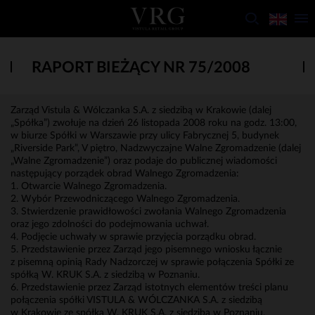
RAPORT BIEŻĄCY NR 75/2008
Zarząd Vistula & Wólczanka S.A. z siedzibą w Krakowie (dalej
„Spółka”) zwołuje na dzień 26 listopada 2008 roku na godz. 13:00,
w biurze Spółki w Warszawie przy ulicy Fabrycznej 5, budynek
„Riverside Park”, V piętro, Nadzwyczajne Walne Zgromadzenie (dalej
„Walne Zgromadzenie”) oraz podaje do publicznej wiadomości
następujący porządek obrad Walnego Zgromadzenia:
1. Otwarcie Walnego Zgromadzenia.
2. Wybór Przewodniczącego Walnego Zgromadzenia.
3. Stwierdzenie prawidłowości zwołania Walnego Zgromadzenia
oraz jego zdolności do podejmowania uchwał.
4. Podjęcie uchwały w sprawie przyjęcia porządku obrad.
5. Przedstawienie przez Zarząd jego pisemnego wniosku łącznie
z pisemną opinią Rady Nadzorczej w sprawie połączenia Spółki ze
spółką W. KRUK S.A. z siedzibą w Poznaniu.
6. Przedstawienie przez Zarząd istotnych elementów treści planu
połączenia spółki VISTULA & WÓLCZANKA S.A. z siedzibą
w Krakowie ze spółką W. KRUK S.A. z siedzibą w Poznaniu,