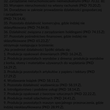
32. Zarządzanie nieruchomościami niemieszkalnymi (PKD 70.32. B);
33. Wynajem nieruchomości na własny rachunek (PKD 70.20.Z);
34. Doradztwo w zakresie prowadzenia działalności gospodarczej
i zarządzania
(PKD 74.14.A);
35. Pozostała działalność komercyjna, gdzie indziej nie
sklasyfikowana (PKD 74.84.B);
36. Działalność związana z zarządzaniem holdingami (PKD 74.15.Z);
37. Pozostałe pośrednictwo finansowe, gdzie indziej nie
sklasyfikowane (PKD 65.23.Z).”
otrzymuje następujące brzmienie:
„Na przedmiot działalności Spółki składa się:
1. Produkcja opakowań drewnianych (PKD 16.24.Z),
2. Produkcja pozostałych wyrobów z drewna; produkcja wyrobów
z korka, słomy i materiałów używanych do wyplatania (PKD
16.29.Z),
3. Produkcja pozostałych artykułów z papieru i tektury (PKD
17.29.Z)
4. Wydawanie książek (PKD 58.11.Z),
5. Pozostała działalność wydawnicza (PKD 58.19.Z),
6. Introligatorstwo i podobne usługi (PKD 18.14.Z),
7. Produkcja opakowań z tworzyw sztucznych (PKD 22.22.Z),
8. Produkcja metali szlachetnych (PKD 24.41.Z),
9. Produkcja pozostałych maszyn specjalnego przeznaczenia, gdzie
indziej niesklasyfikowana (PKD 28.99.Z),