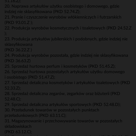
51.16.Z);
20. Naprawa artykułów użytku osobistego i domowego, gdzie
indziej nie sklasyfikowana (PKD 52.74.Z);
21. Pranie i czyszczenie wyrobów włókienniczych i futrzarskich
(PKD 93.01.Z );
22. Produkcja wyrobów kosmetycznych i toaletowych (PKD 24.52.Z
);
23. Produkcja artykułów jubilerskich i podobnych, gdzie indziej nie
sklasyfikowana
(PKD 36.22.Z )
24. Produkcja wyrobów pozostała, gdzie indziej nie sklasyfikowana
(PKD 36.63.Z)
25. Sprzedaż hurtowa perfum i kosmetyków (PKD 51.45.Z);
26. Sprzedaż hurtowa pozostałych artykułów użytku domowego
i osobistego (PKD 51.47.Z);
27. Sprzedaż detaliczna kosmetyków i artykułów toaletowych (PKD
52.33.Z);
28. Sprzedaż detaliczna zegarów, zegarków oraz biżuterii (PKD
52.48.C);
29. Sprzedaż detaliczna artykułów sportowych (PKD 52.48.D);
30. Przeładunek towarów w pozostałych punktach
przeładunkowych (PKD 63.11.C);
31. Magazynowanie i przechowywanie towarów w pozostałych
składowiskach
(PKD 63.12.C);