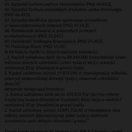
65. Sprzedaż hurtowa perfum i kosmetyków (PKD 46.45.Z),
66. Sprzedaż hurtowa pozostałych artykułów użytku domowego
(PKD 46.49.Z),
67. Sprzedaż detaliczna sprzętu sportowego prowadzona
w wyspecjalizowanych sklepach (PKD 47.64.Z),
68. Przeładunek towarów w pozostałych punktach
przeładunkowych (PKD 52.24.C)
69. Działalność holdingów finansowych (PKD 64.20.Z),
70. Produkcja tkanin (PKD 13.20)”.
4) §8 Statutu Spółki w dotychczasowym brzmieniu:
„ 1. Kapitał zakładowy dzieli się na 88.244.000 (osiemdziesiąt osiem
milionów dwieście czterdzieści cztery tysiące) akcji o wartości
nominalnej 20 gr (dwadzieścia groszy) każda.
2. Kapitał zakładowy wynosi 19.879.740 zł (dziewiętnaście milionów
osiemset siedemdziesiąt dziewięć tysięcy siedemset czterdzieści
złotych).”
otrzymuje następujące brzmienie:
„1. Kapitał zakładowy dzieli się na 103.303.932 (sto trzy miliony
trzysta trzy tysiące dziewięćset trzydzieści dwie) akcje o wartości
nominalnej 20 gr (dwadzieścia groszy) każda.
2. Kapitał zakładowy wynosi 22.891.726,40 zł (dwadzieścia dwa
miliony osiemset dziewięćdziesiąt jeden tysięcy siedemset
dwadzieścia sześć złotych czterdzieści groszy).”
Zarząd Spółki informuje, że zgodnie z art. 406 § 3 Kodeksu spółek