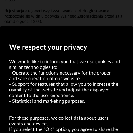
17.00.
Rejestracja akcjonariuszy i wydawanie kart do głosowania
rozpocznie się w dniu odbycia Walnego Zgromadzenia przed salą
obrad o godz. 12.00.
Erwin Bakalarz
Prokurent
We respect your privacy
We would like to inform you that we use cookies and
similar technologies to:
Operate the functions necessary for the proper
and safe operation of our website.
Support for features that allow you to increase the
usability of the website and adjust the displayed
VRG S.A. | 10 Pilotów Street | 31-462 Kraków
Tax Identification Number: 675-000-03-61
content to the user experience.
District Court for Kraków-Śródmieście in Kraków
Statistical and marketing purposes.
XI Economic Department of the National Court Register number 0000047082
Authorized share capital in the amount of PLN 49,122,108.00, fully paid-up.
VRG S.A. declares that it holds a status of the large entrepreneur within the meaning
of act of 8.03.2013 on combating excessive late payment in commercial transactions
For these purposes, we collect data about users,
(Journal of Laws of 2019, item 118 as amended).
events and devices.
If you select the "OK" option, you agree to share the