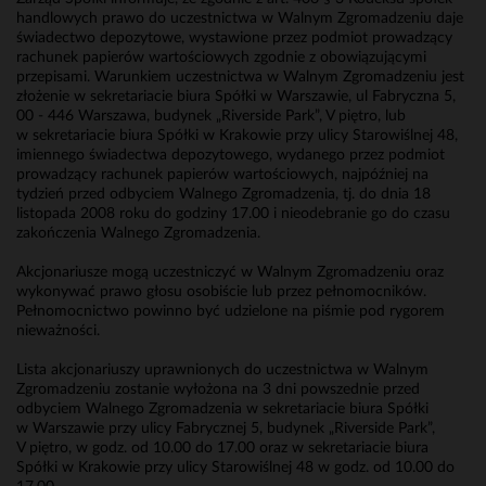
handlowych prawo do uczestnictwa w Walnym Zgromadzeniu daje
świadectwo depozytowe, wystawione przez podmiot prowadzący
rachunek papierów wartościowych zgodnie z obowiązującymi
przepisami. Warunkiem uczestnictwa w Walnym Zgromadzeniu jest
złożenie w sekretariacie biura Spółki w Warszawie, ul Fabryczna 5,
00 - 446 Warszawa, budynek „Riverside Park”, V piętro, lub
w sekretariacie biura Spółki w Krakowie przy ulicy Starowiślnej 48,
imiennego świadectwa depozytowego, wydanego przez podmiot
prowadzący rachunek papierów wartościowych, najpóźniej na
tydzień przed odbyciem Walnego Zgromadzenia, tj. do dnia 18
listopada 2008 roku do godziny 17.00 i nieodebranie go do czasu
zakończenia Walnego Zgromadzenia.
Akcjonariusze mogą uczestniczyć w Walnym Zgromadzeniu oraz
wykonywać prawo głosu osobiście lub przez pełnomocników.
Pełnomocnictwo powinno być udzielone na piśmie pod rygorem
nieważności.
Lista akcjonariuszy uprawnionych do uczestnictwa w Walnym
Zgromadzeniu zostanie wyłożona na 3 dni powszednie przed
odbyciem Walnego Zgromadzenia w sekretariacie biura Spółki
w Warszawie przy ulicy Fabrycznej 5, budynek „Riverside Park”,
V piętro, w godz. od 10.00 do 17.00 oraz w sekretariacie biura
Spółki w Krakowie przy ulicy Starowiślnej 48 w godz. od 10.00 do