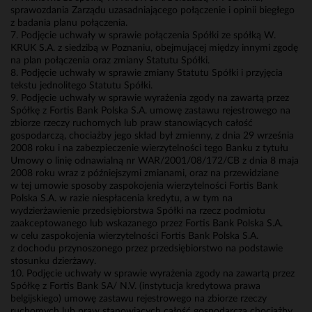
sprawozdania Zarządu uzasadniającego połączenie i opinii biegłego
z badania planu połączenia.
7. Podjęcie uchwały w sprawie połączenia Spółki ze spółką W.
KRUK S.A. z siedzibą w Poznaniu, obejmującej między innymi zgodę
na plan połączenia oraz zmiany Statutu Spółki.
8. Podjęcie uchwały w sprawie zmiany Statutu Spółki i przyjęcia
tekstu jednolitego Statutu Spółki.
9. Podjęcie uchwały w sprawie wyrażenia zgody na zawartą przez
Spółkę z Fortis Bank Polska S.A. umowę zastawu rejestrowego na
zbiorze rzeczy ruchomych lub praw stanowiących całość
gospodarczą, chociażby jego skład był zmienny, z dnia 29 września
2008 roku i na zabezpieczenie wierzytelności tego Banku z tytułu
Umowy o linię odnawialną nr WAR/2001/08/172/CB z dnia 8 maja
2008 roku wraz z późniejszymi zmianami, oraz na przewidziane
w tej umowie sposoby zaspokojenia wierzytelności Fortis Bank
Polska S.A. w razie niespłacenia kredytu, a w tym na
wydzierżawienie przedsiębiorstwa Spółki na rzecz podmiotu
zaakceptowanego lub wskazanego przez Fortis Bank Polska S.A.
w celu zaspokojenia wierzytelności Fortis Bank Polska S.A.
z dochodu przynoszonego przez przedsiębiorstwo na podstawie
stosunku dzierżawy.
10. Podjęcie uchwały w sprawie wyrażenia zgody na zawartą przez
Spółkę z Fortis Bank SA/ N.V. (instytucja kredytowa prawa
belgijskiego) umowę zastawu rejestrowego na zbiorze rzeczy
ruchomych lub praw stanowiących całość gospodarczą chociażby