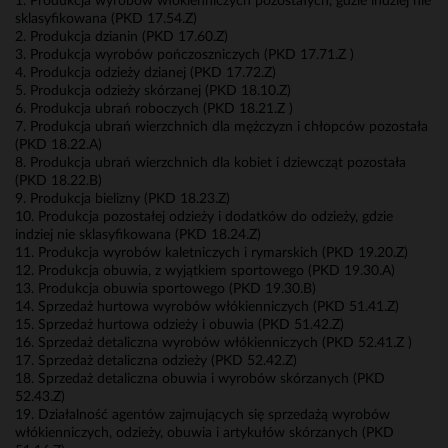
1. Produkcja wyrobów włókienniczych pozostałych, gdzie indziej nie
sklasyfikowana (PKD 17.54.Z)
2. Produkcja dzianin (PKD 17.60.Z)
3. Produkcja wyrobów pończoszniczych (PKD 17.71.Z )
4. Produkcja odzieży dzianej (PKD 17.72.Z)
5. Produkcja odzieży skórzanej (PKD 18.10.Z)
6. Produkcja ubrań roboczych (PKD 18.21.Z )
7. Produkcja ubrań wierzchnich dla mężczyzn i chłopców pozostała
(PKD 18.22.A)
8. Produkcja ubrań wierzchnich dla kobiet i dziewcząt pozostała
(PKD 18.22.B)
9. Produkcja bielizny (PKD 18.23.Z)
10. Produkcja pozostałej odzieży i dodatków do odzieży, gdzie
indziej nie sklasyfikowana (PKD 18.24.Z)
11. Produkcja wyrobów kaletniczych i rymarskich (PKD 19.20.Z)
12. Produkcja obuwia, z wyjątkiem sportowego (PKD 19.30.A)
13. Produkcja obuwia sportowego (PKD 19.30.B)
14. Sprzedaż hurtowa wyrobów włókienniczych (PKD 51.41.Z)
15. Sprzedaż hurtowa odzieży i obuwia (PKD 51.42.Z)
16. Sprzedaż detaliczna wyrobów włókienniczych (PKD 52.41.Z )
17. Sprzedaż detaliczna odzieży (PKD 52.42.Z)
18. Sprzedaż detaliczna obuwia i wyrobów skórzanych (PKD
52.43.Z)
19. Działalność agentów zajmujących się sprzedażą wyrobów
włókienniczych, odzieży, obuwia i artykułów skórzanych (PKD