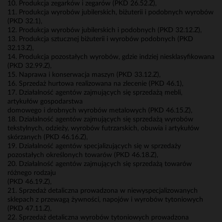
10. Produkcja zegarków i zegarów (PKD 26.52.Z),
11. Produkcja wyrobów jubilerskich, biżuterii i podobnych wyrobów
(PKD 32.1),
12. Produkcja wyrobów jubilerskich i podobnych (PKD 32.12.Z),
13. Produkcja sztucznej biżuterii i wyrobów podobnych (PKD
32.13.Z),
14. Produkcja pozostałych wyrobów, gdzie indziej niesklasyfikowana
(PKD 32.99.Z),
15. Naprawa i konserwacja maszyn (PKD 33.12.Z),
16. Sprzedaż hurtowa realizowana na zlecenie (PKD 46.1),
17. Działalność agentów zajmujących się sprzedażą mebli,
artykułów gospodarstwa
domowego i drobnych wyrobów metalowych (PKD 46.15.Z),
18. Działalność agentów zajmujących się sprzedażą wyrobów
tekstylnych, odzieży, wyrobów futrzarskich, obuwia i artykułów
skórzanych (PKD 46.16.Z),
19. Działalność agentów specjalizujących się w sprzedaży
pozostałych określonych towarów (PKD 46.18.Z),
20. Działalność agentów zajmujących się sprzedażą towarów
różnego rodzaju
(PKD 46.19.Z),
21. Sprzedaż detaliczna prowadzona w niewyspecjalizowanych
sklepach z przewagą żywności, napojów i wyrobów tytoniowych
(PKD 47.11.Z),
22. Sprzedaż detaliczna wyrobów tytoniowych prowadzona