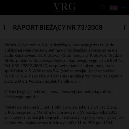
RAPORT BIEŻĄCY NR 73/2008
Vistula & Wólczanka S.A., z siedzibą w Krakowie przekazuje do
publicznej wiadomości pisemną opinię biegłego sporządzoną dla
Sądu Rejonowego dla Krakowa - Śródmieścia w Krakowie, Wydział
XI Gospodarczy Krajowego Rejestru Sądowego, sygn. akt: KR XI Ns
Rej. KRS 19872/08/527, w sprawie zbadania planu połączenia
spółki Vistula & Wólczanka S.A. (spółka przejmująca) ze spółką
W.KRUK S.A. z siedzibą w Poznaniu (spółka przejmowana), zgodnie
z art. 503 § 1 Kodeksu Spółek handlowych.
Opinia biegłego, o której mowa powyżej stanowi załącznik do
niniejszego raportu.
Podstawa prawna § 5 ust. 1 pkt. 13 w związku z § 19 ust. 2 pkt.
3 Rozporządzenia Ministra Finansów z dn. 19 października 2005r.
w sprawie informacji bieżących i okresowych przekazywanych przez
emitentów papierów wartościowych (Dz. U. nr 209 poz.1744).