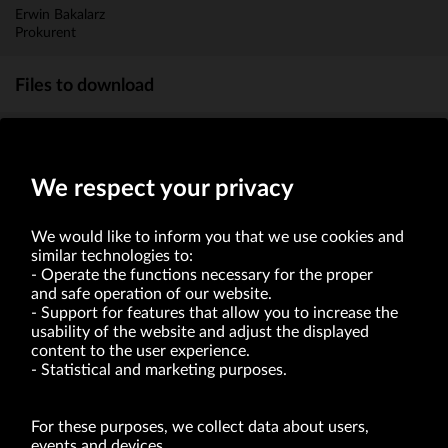
Erwin Bakalarz
Prokurent
Files to download
Raport bieżący Nr 73/2008
(238.9kb)
We respect your privacy
We would like to inform you that we use cookies and
similar technologies to:
Operate the functions necessary for the proper
and safe operation of our website.
Support for features that allow you to increase the
usability of the website and adjust the displayed
VRG S.A. | 10 Pilotów Street | 31-462 Kraków
Tax Identification Number: 675-000-03-61
content to the user experience.
District Court for Kraków-Śródmieście in Kraków
Statistical and marketing purposes.
XI Economic Department of the National Court Register number 0000047082
Authorized share capital in the amount of PLN 49,122,108.00, fully paid-up.
VRG S.A. declares that it holds a status of the large entrepreneur within the meaning
of act of 8.03.2013 on combating excessive late payment in commercial transactions
For these purposes, we collect data about users,
(Journal of Laws of 2019, item 118 as amended).
events and devices.