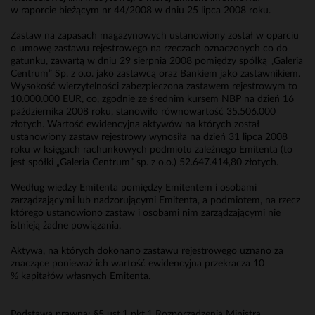
w raporcie bieżącym nr 44/2008 w dniu 25 lipca 2008 roku.
Zastaw na zapasach magazynowych ustanowiony został w oparciu
o umowę zastawu rejestrowego na rzeczach oznaczonych co do
gatunku, zawartą w dniu 29 sierpnia 2008 pomiędzy spółką „Galeria
Centrum” Sp. z o.o. jako zastawcą oraz Bankiem jako zastawnikiem.
Wysokość wierzytelności zabezpieczona zastawem rejestrowym to
10.000.000 EUR, co, zgodnie ze średnim kursem NBP na dzień 16
października 2008 roku, stanowiło równowartość 35.506.000
złotych. Wartość ewidencyjna aktywów na których został
ustanowiony zastaw rejestrowy wynosiła na dzień 31 lipca 2008
roku w księgach rachunkowych podmiotu zależnego Emitenta (to
jest spółki „Galeria Centrum” sp. z o.o.) 52.647.414,80 złotych.
Według wiedzy Emitenta pomiędzy Emitentem i osobami
zarządzającymi lub nadzorującymi Emitenta, a podmiotem, na rzecz
którego ustanowiono zastaw i osobami nim zarządzającymi nie
istnieją żadne powiązania.
Aktywa, na których dokonano zastawu rejestrowego uznano za
znaczące ponieważ ich wartość ewidencyjna przekracza 10
% kapitałów własnych Emitenta.
Podstawa prawna: §5 ust.1 pkt.1 Rozporządzenia Ministra