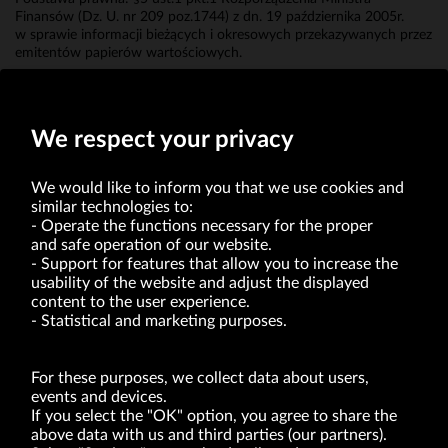
Finansów (Dz. U. nr 209 poz.1744) z dn. 19 października 2005r.
w sprawie informacji bieżących i okresowych przekazywanych przez
emitentów papierów wartościowych.
Erwin Bakalarz
Prokurent
We respect your privacy
We would like to inform you that we use cookies and
similar technologies to:
Operate the functions necessary for the proper
and safe operation of our website.
Support for features that allow you to increase the
usability of the website and adjust the displayed
VRG S.A. | 10 Pilotów Street | 31-462 Kraków
Tax Identification Number: 675-000-03-61
content to the user experience.
District Court for Kraków-Śródmieście in Kraków
Statistical and marketing purposes.
XI Economic Department of the National Court Register number 0000047082
Authorized share capital in the amount of PLN 49,122,108.00, fully paid-up.
VRG S.A. declares that it holds a status of the large entrepreneur within the meaning
of act of 8.03.2013 on combating excessive late payment in commercial transactions
For these purposes, we collect data about users,
(Journal of Laws of 2019, item 118 as amended).
events and devices.
If you select the "OK" option, you agree to share the
above data with us and third parties (our partners).
ABOUT US