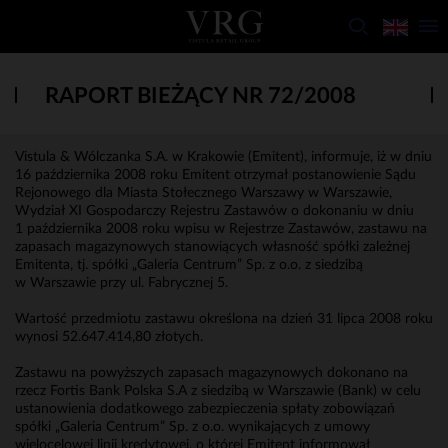
RAPORT BIEŻĄCY NR 72/2008
Vistula & Wólczanka S.A. w Krakowie (Emitent), informuje, iż w dniu
16 października 2008 roku Emitent otrzymał postanowienie Sądu
Rejonowego dla Miasta Stołecznego Warszawy w Warszawie,
Wydział XI Gospodarczy Rejestru Zastawów o dokonaniu w dniu
1 października 2008 roku wpisu w Rejestrze Zastawów, zastawu na
zapasach magazynowych stanowiących własność spółki zależnej
Emitenta, tj. spółki „Galeria Centrum” Sp. z o.o. z siedzibą
w Warszawie przy ul. Fabrycznej 5.
Wartość przedmiotu zastawu określona na dzień 31 lipca 2008 roku
wynosi 52.647.414,80 złotych.
Zastawu na powyższych zapasach magazynowych dokonano na
rzecz Fortis Bank Polska S.A z siedzibą w Warszawie (Bank) w celu
ustanowienia dodatkowego zabezpieczenia spłaty zobowiązań
spółki „Galeria Centrum” Sp. z o.o. wynikających z umowy
wielocelowej linii kredytowej, o której Emitent informował