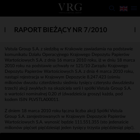
RAPORT BIEŻĄCY NR 7/2010
Vistula Group S.A. z siedzibą w Krakowie zawiadamia na podstawie
komunikatu Działu Operacyjnego Krajowego Depozytu Papierów
Wartościowych S.A. z dnia 16 marca 2010 roku, iż w dniu 18 marca
2010 roku na podstawie uchwały nr 121/10 Zarządu Krajowego
Depozytu Papierów Wartościowych S.A. z dnia 4 marca 2010 roku,
nastąpi rejestracja w Krajowym Depozycie 8.247.423 (ośmiu
milionów dwustu czterdziestu siedmiu tysięcy czterystu dwudziestu
trzech) akcji zwykłych na okaziciela serii I spółki Vistula Group S.A.
o wartości nominalnej 0,20 zł (dwadzieścia groszy) każda, pod
kodem ISIN PLVSTLA00011.
Z dniem 18 marca 2010 roku łączna liczba akcji Spółki Vistula
Group S.A. zarejestrowanych w Krajowym Depozycie Papierów
Wartościowych S.A. wynosić będzie 111.551.355 (sto jedenaście
milionów pięćset pięćdziesiąt jeden tysięcy trzysta pięćdziesiąt pięć).
Erwin Bakalarz