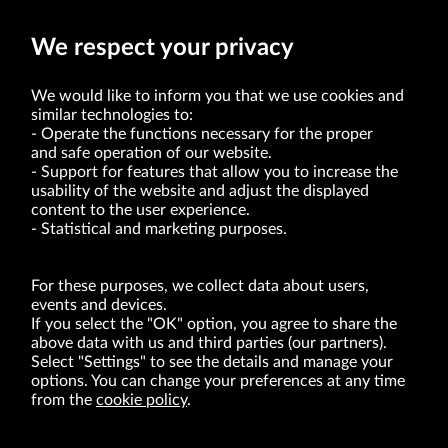
Prokurent
We respect your privacy
We would like to inform you that we use cookies and
similar technologies to:
Operate the functions necessary for the proper
and safe operation of our website.
Support for features that allow you to increase the
usability of the website and adjust the displayed
VRG S.A. | 10 Pilotów Street | 31-462 Kraków
Tax Identification Number: 675-000-03-61
content to the user experience.
District Court for Kraków-Śródmieście in Kraków
Statistical and marketing purposes.
XI Economic Department of the National Court Register number 0000047082
Authorized share capital in the amount of PLN 49,122,108.00, fully paid-up.
VRG S.A. declares that it holds a status of the large entrepreneur within the meaning
of act of 8.03.2013 on combating excessive late payment in commercial transactions
For these purposes, we collect data about users,
(Journal of Laws of 2019, item 118 as amended).
events and devices.
If you select the "OK" option, you agree to share the
above data with us and third parties (our partners).
ABOUT US
Select "Settings" to see the details and manage your
options. You can change your preferences at any time
BRANDS
from the
cookie policy
.
FOR INVESTORS
PRESS OFFICE