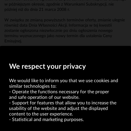
w późniejszym okresie, zgodnie z Warunkami Subskrypcji, nie
później niż do dnia 21 marca 2008 r.
W związku ze zmianą powyższych terminów oferty, zmianie ulegnie
również data Dnia Własności Akcji. Informacja w tej kwestii
zostanie ogłoszona niezwłocznie po dniu ogłoszenia nowego
terminu wyznaczonego jako nowy termin dla ustalenia Ceny
Emisyjnej.
Erwin Bakalarz
Prokurent
We respect your privacy
We would like to inform you that we use cookies and
similar technologies to:
Operate the functions necessary for the proper
and safe operation of our website.
Support for features that allow you to increase the
usability of the website and adjust the displayed
VRG S.A. | 10 Pilotów Street | 31-462 Kraków
Tax Identification Number: 675-000-03-61
content to the user experience.
District Court for Kraków-Śródmieście in Kraków
Statistical and marketing purposes.
XI Economic Department of the National Court Register number 0000047082
Authorized share capital in the amount of PLN 49,122,108.00, fully paid-up.