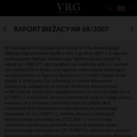
RAPORT BIEŻĄCY NR 68/2007
W nawiązaniu i na podstawie uchwały Nr 3 Nadzwyczajnego
Walnego Zgromadzenia Spółki z dnia 6 grudnia 2007 r. w sprawie
podwyższenia kapitału zakładowego Spółki poprzez emisję nie
więcej niż 7.882.215 akcji zwykłych na okaziciela serii G o wartości
nominalnej 0,20 zł każda, oraz zgodnie z Warunkami Subskrypcji
opublikowanymi w Raporcie Bieżącym nr 67/2007 Zarząd Spółki
Vistula & Wólczanka S.A. informuje o zmianie Warunków
Subskrypcji, polegającej na zmianie terminów wyznaczonych
w Warunkach Subskrypcji opublikowanych w raporcie bieżącym nr
67/2007, a mianowicie: terminu zakończenia budowy księgi popytu,
ustalenia ceny emisyjnej oraz wstępnego przydziału akcji
i stworzenia listy Uprawnionych Inwestorów (wyznaczonego
pierwotnie na 14.12.2007 r.), terminu otwarcia subskrypcji
(wyznaczonego pierwotnie na 17.12.2007 r.) oraz terminu
zamknięcia subskrypcji, przydziału akcji oraz zawarcia umów
(wyznaczonego pierwotnie na 19.12.2007 r.). Informacja o nowych
terminach zostanie ogłoszona za pośrednictwem Raportu Bieżącego