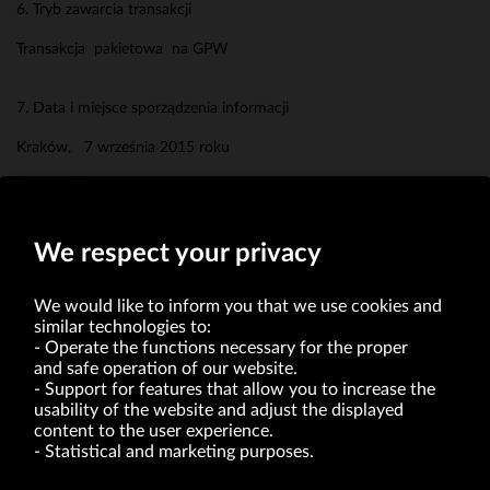
6. Tryb zawarcia transakcji
Transakcja pakietowa na GPW
7. Data i miejsce sporządzenia informacji
Kraków, 7 września 2015 roku
Erwin Baklarz
Członek Zarządu
We respect your privacy
We would like to inform you that we use cookies and
similar technologies to:
Operate the functions necessary for the proper
and safe operation of our website.
Support for features that allow you to increase the
usability of the website and adjust the displayed
VRG S.A. | 10 Pilotów Street | 31-462 Kraków
Tax Identification Number: 675-000-03-61
content to the user experience.
District Court for Kraków-Śródmieście in Kraków
Statistical and marketing purposes.
XI Economic Department of the National Court Register number 0000047082
Authorized share capital in the amount of PLN 49,122,108.00, fully paid-up.