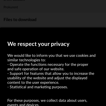
Prokurent
Files to download
Ogłoszenie o zwołaniu Zwyczajnego Walnego Zgromadzenia_
28 czerwiec 2013
(91.9kb)
We respect your privacy
We would like to inform you that we use cookies and
similar technologies to:
Operate the functions necessary for the proper
and safe operation of our website.
Support for features that allow you to increase the
usability of the website and adjust the displayed
VRG S.A. | 10 Pilotów Street | 31-462 Kraków
Tax Identification Number: 675-000-03-61
content to the user experience.
District Court for Kraków-Śródmieście in Kraków
Statistical and marketing purposes.
XI Economic Department of the National Court Register number 0000047082
Authorized share capital in the amount of PLN 49,122,108.00, fully paid-up.
VRG S.A. declares that it holds a status of the large entrepreneur within the meaning
of act of 8.03.2013 on combating excessive late payment in commercial transactions
For these purposes, we collect data about users,
(Journal of Laws of 2019, item 118 as amended).
events and devices.