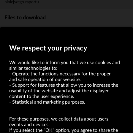
niniejszego raportu.
Files to download
Powiadomienie o transakcjach art. 19 MAR.
(34kb)
We respect your privacy
We would like to inform you that we use cookies and
similar technologies to:
Operate the functions necessary for the proper
and safe operation of our website.
Support for features that allow you to increase the
usability of the website and adjust the displayed
VRG S.A. | 10 Pilotów Street | 31-462 Kraków
Tax Identification Number: 675-000-03-61
content to the user experience.
District Court for Kraków-Śródmieście in Kraków
Statistical and marketing purposes.
XI Economic Department of the National Court Register number 0000047082
Authorized share capital in the amount of PLN 49,122,108.00, fully paid-up.
VRG S.A. declares that it holds a status of the large entrepreneur within the meaning
of act of 8.03.2013 on combating excessive late payment in commercial transactions
For these purposes, we collect data about users,
(Journal of Laws of 2019, item 118 as amended).
events and devices.
If you select the "OK" option, you agree to share the