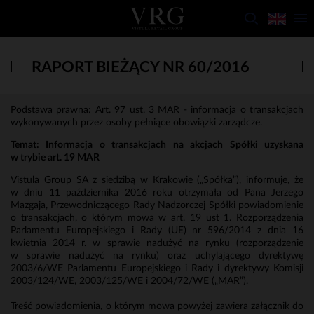
RAPORT BIEŻĄCY NR 60/2016
Podstawa prawna: Art. 97 ust. 3 MAR - informacja o transakcjach
wykonywanych przez osoby pełniące obowiązki zarządcze.
Temat: Informacja o transakcjach na akcjach Spółki uzyskana
w trybie art. 19 MAR
Vistula Group SA z siedzibą w Krakowie („Spółka”), informuje, że
w dniu 11 października 2016 roku otrzymała od Pana Jerzego
Mazgaja, Przewodniczącego Rady Nadzorczej Spółki powiadomienie
o transakcjach, o którym mowa w art. 19 ust 1. Rozporządzenia
Parlamentu Europejskiego i Rady (UE) nr 596/2014 z dnia 16
kwietnia 2014 r. w sprawie nadużyć na rynku (rozporządzenie
w sprawie nadużyć na rynku) oraz uchylającego dyrektywę
2003/6/WE Parlamentu Europejskiego i Rady i dyrektywy Komisji
2003/124/WE, 2003/125/WE i 2004/72/WE („MAR”).
Treść powiadomienia, o którym mowa powyżej zawiera załącznik do