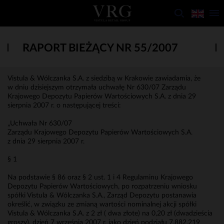
RAPORT BIEŻĄCY NR 55/2007
Vistula & Wólczanka S.A. z siedzibą w Krakowie zawiadamia, że
w dniu dzisiejszym otrzymała uchwałę Nr 630/07 Zarządu
Krajowego Depozytu Papierów Wartościowych S.A. z dnia 29
sierpnia 2007 r. o następującej treści:
„Uchwała Nr 630/07
Zarządu Krajowego Depozytu Papierów Wartościowych S.A.
z dnia 29 sierpnia 2007 r.
§ 1
Na podstawie § 86 oraz § 2 ust. 1 i 4 Regulaminu Krajowego
Depozytu Papierów Wartościowych, po rozpatrzeniu wniosku
spółki Vistula & Wólczanka S.A., Zarząd Depozytu postanawia
określić, w związku ze zmianą wartości nominalnej akcji spółki
Vistula & Wólczanka S.A. z 2 zł ( dwa złote) na 0,20 zł (dwadzieścia
groszy), dzień 7 września 2007 r. jako dzień podziału 7.882.219