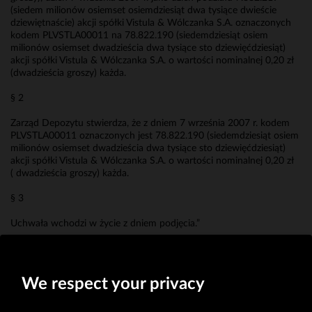
(siedem milionów osiemset osiemdziesiąt dwa tysiące dwieście
dziewiętnaście) akcji spółki Vistula & Wólczanka S.A. oznaczonych
kodem PLVSTLA00011 na 78.822.190 (siedemdziesiąt osiem
milionów osiemset dwadzieścia dwa tysiące sto dziewięćdziesiąt)
akcji spółki Vistula & Wólczanka S.A. o wartości nominalnej 0,20 zł
(dwadzieścia groszy) każda.
§ 2
Zarząd Depozytu stwierdza, że z dniem 7 września 2007 r. kodem
PLVSTLA00011 oznaczonych jest 78.822.190 (siedemdziesiąt osiem
milionów osiemset dwadzieścia dwa tysiące sto dziewięćdziesiąt)
akcji spółki Vistula & Wólczanka S.A. o wartości nominalnej 0,20 zł
( dwadzieścia groszy) każda.
§ 3
Uchwała wchodzi w życie z dniem podjęcia.”
Erwin Bakalarz
Prokurent
We respect your privacy