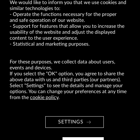
We would like to inform you that we use cookies and
similar technologies to:
Operate the functions necessary for the proper
and safe operation of our website.
Support for features that allow you to increase the
usability of the website and adjust the displayed
VRG S.A. | 10 Pilotów Street | 31-462 Kraków
Tax Identification Number: 675-000-03-61
content to the user experience.
District Court for Kraków-Śródmieście in Kraków
Statistical and marketing purposes.
XI Economic Department of the National Court Register number 0000047082
Authorized share capital in the amount of PLN 49,122,108.00, fully paid-up.
VRG S.A. declares that it holds a status of the large entrepreneur within the meaning
of act of 8.03.2013 on combating excessive late payment in commercial transactions
For these purposes, we collect data about users,
(Journal of Laws of 2019, item 118 as amended).
events and devices.
If you select the "OK" option, you agree to share the
above data with us and third parties (our partners).
ABOUT US
Select "Settings" to see the details and manage your
options. You can change your preferences at any time
BRANDS
from the
cookie policy
.
FOR INVESTORS
PRESS OFFICE
SETTINGS
CAREER
© Copyright 2026. VRG S.A. All rights reserved.