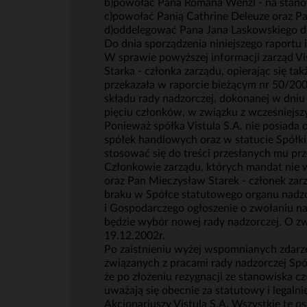
b)powołać Pana Romana Wenzl - na stanow
c)powołać Panią Cathrine Deleuze oraz P
d)oddelegować Pana Jana Laskowskiego do 
Do dnia sporządzenia niniejszego raportu 
W sprawie powyższej informacji zarząd Vi
Starka - członka zarządu, opierając się ta
przekazała w raporcie bieżącym nr 50/20
składu rady nadzorczej, dokonanej w dniu
pięciu członków, w związku z wcześniejs
Ponieważ spółka Vistula S.A. nie posiada 
spółek handlowych oraz w statucie Spółk
stosować się do treści przesłanych mu pr
Członkowie zarządu, których mandat nie w
oraz Pan Mieczysław Starek - członek zarz
braku w Spółce statutowego organu nadzo
i Gospodarczego ogłoszenie o zwołaniu n
będzie wybór nowej rady nadzorczej. O z
19.12.2002r.
Po zaistnieniu wyżej wspomnianych zdarz
związanych z pracami rady nadzorczej Spó
że po złożeniu rezygnacji ze stanowiska 
uważają się obecnie za statutowy i legalni
Akcjonariuszy Vistula S.A. Wszystkie te 