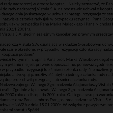
ad rady nadzorczej w drodze kooptacji. Należy zaznaczyć, że P
 do rady nadzorczej Vistula S.A. na podstawie uchwał o kooptac
do danego dnia (wskazanego w uchwale) nastąpi rezygnacja ze st
i nazwiska członka rady (jak w przypadku rezygnacji Pana George
osoby (jak w przypadku Pana Marka Małeckiego i Pana Nicholas
ia 28.11.2001r.).
 Vistula S.A. zlecił niezależnym kancelariom prawnym przedstaw
ę nadzorczą Vistula S.A. działającą w składzie 5-osobowym uchw
ale ściśle określone, w przypadku rezygnacji członka rady nadzor
 kooptacji podane?
owiedzi (w tym m.in. opinia Pana prof. Marka Wierzbowskiego) 
ym pytaniu nie jest prawnie dopuszczalne, ponieważ zgodnie ze 
w przypadku rezygnacji lub śmierci członka rady. Niemożliwe jes
, niejako antycypując możliwość ubytku jednego członka rady na
ą dopiero z chwilą rezygnacji lub śmierci członka rady.
adzwyczajnego Walnego Zgromadzenia Akcjonariuszy Vistula S.A.
 6 osób. Zgodnie z tą uchwałą Walnego Zgromadzenia Akcjonari
nia 2000 roku do listopada 2001 roku. Od tego czasu po warunk
ummer oraz Pana Lambros Frangos, rada nadzorcza Vistuli S.A. d
 uchwale NWZA z dnia 15.01.2000r. W związku z powyższym zar
episami statutu Spółki.