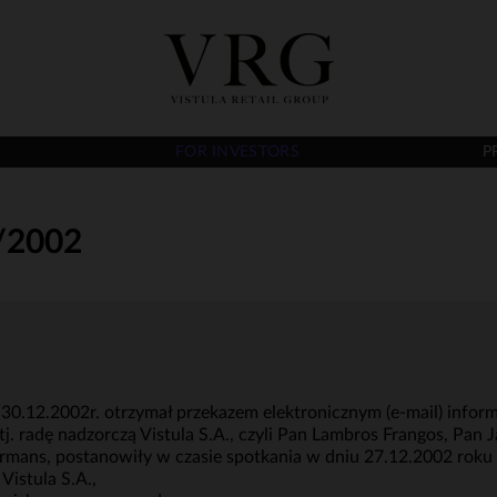
FOR INVESTORS
P
/2002
u 30.12.2002r. otrzymał przekazem elektronicznym (e-mail) info
 tj. radę nadzorczą Vistula S.A., czyli Pan Lambros Frangos, Pa
mans, postanowiły w czasie spotkania w dniu 27.12.2002 roku 
Vistula S.A.,