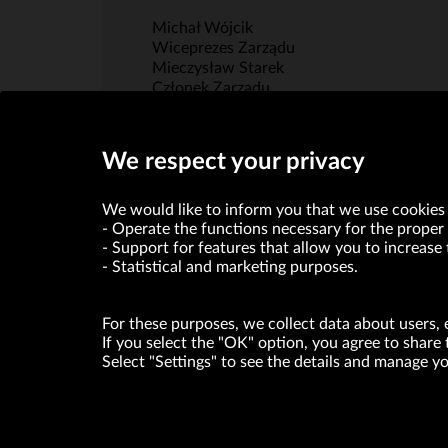
Michał Wójcik
Wiceprezes Zarządu
Mieczysław Starek
Członek Zarządu
We respect your privacy
We would like to inform you that we use cookies 
Operate the functions necessary for the proper 
Support for features that allow you to increase 
Statistical and marketing purposes.
For these purposes, we collect data about users, 
If you select the "OK" option, you agree to share 
Select "Settings" to see the details and manage 
VRG S.A. declares that it holds a status of the large entrepre
ABOUT US