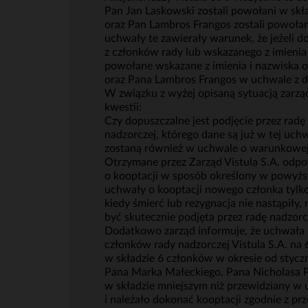
Pan Jan Laskowski zostali powołani w skł
oraz Pan Lambros Frangos zostali powołani
uchwały te zawierały warunek, że jeżeli 
z członków rady lub wskazanego z imienia 
powołane wskazane z imienia i nazwiska 
oraz Pana Lambros Frangos w uchwale z dn
W związku z wyżej opisaną sytuacją zarząd
kwestii:
Czy dopuszczalne jest podjęcie przez rad
nadzorczej, którego dane są już w tej uchw
zostaną również w uchwale o warunkowej
Otrzymane przez Zarząd Vistula S.A. odp
o kooptacji w sposób określony w powyższ
uchwały o kooptacji nowego członka tylko 
kiedy śmierć lub rezygnacja nie nastąpiły
być skutecznie podjęta przez radę nadzorcz
Dodatkowo zarząd informuje, że uchwała N
członków rady nadzorczej Vistula S.A. na
w składzie 6 członków w okresie od stycz
Pana Marka Małeckiego, Pana Nicholasa Pl
w składzie mniejszym niż przewidziany w
i należało dokonać kooptacji zgodnie z prz