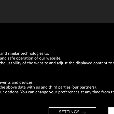
and similar technologies to:
and safe operation of our website.
the usability of the website and adjust the displayed content to 
VRG S.A. | 10 Pilotów Street | 31-462 Kraków
Tax Identification Number: 675-000-03-61
events and devices.
District Court for Kraków-Śródmieście in Kraków
the above data with us and third parties (our partners).
XI Economic Department of the National Court Register number 0000047082
Authorized share capital in the amount of PLN 49,122,108.00, fully paid-up.
your options. You can change your preferences at any time from 
neur within the meaning of act of 8.03.2013 on combating excessive late payment in commerci
BRANDS
FOR INVESTORS
PRESS OFFICE
SETTINGS