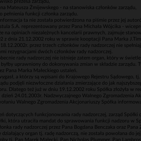
isko prezesa zarządu,
ana Mateusza Żmijewskego - na stanowiska członków zarządu,
pełnienia funkcji członka zarządu.
informacja ta nie została potwierdzona na piśmie przez jej autor
stula S.A. reprezentowany przez Pana Michała Wójcika - wicep
kże na opiniach niezależnych kancelarii prawnych, zajmuje stanow
02 z dnia 21.12.2002 roku w sprawie kooptacji Pana Marka J.T
 18.12.2002r. przez trzech członków rady nadzorczej nie spełn
zymi rezygnacjami dwóch członków rady nadzorczej.
obecnie rady nadzorczej nie istnieje zatem organ, który w świe
i byłby uprawniony do dokonywania zmian w składzie zarządu. 
zez Pana Marka Małeckiego ustaleń.
ygasł, a którzy są wpisani do Krajowego Rejestru Sądowego, tj.
ądu podjęli niezwłoczne działania zmierzające do jak najszybsz
ru. Dlatego też już w dniu 19.12.2002 roku Spółka złożyła w r
a dzień 24.01.2003r. Nadzwyczajnego Walnego Zgromadzenia Akcj
wołaniu Walnego Zgromadzenia Akcjonariuszy Spółka informował
eń dotyczących funkcjonowania rady nadzorczej, zarząd Spółki
łki, która utraciła mandat do sprawowania funkcji nadzoru w Sp
członka rady nadzorczej przez Pana Bogdana Benczaka oraz Pana 
e działający organ tj. radę nadzorczą, nie została powołana do 
osoby tj. Pan Marek Małecki, Pan Nicholas Plummer, Pan Lambr