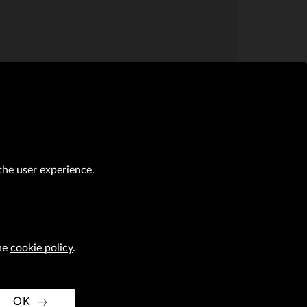
the user experience.
the
cookie policy
.
al transactions (Journal of Laws of 2019, item 118 as amended).
CAREER
OK