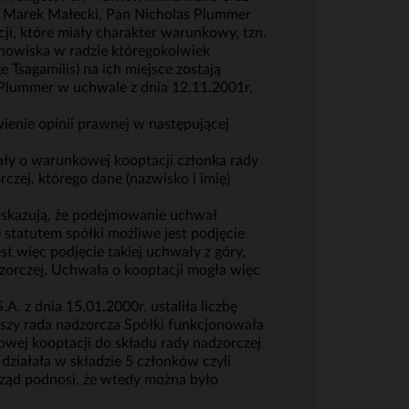
an Marek Małecki, Pan Nicholas Plummer
ji, które miały charakter warunkowy, tzn.
anowiska w radzie któregokolwiek
 Tsagamilis) na ich miejsce zostają
 Plummer w uchwale z dnia 12.11.2001r.
ienie opinii prawnej w następującej
ały o warunkowej kooptacji członka rady
czej, którego dane (nazwisko i imię)
wskazują, że podejmowanie uchwał
statutem spółki możliwe jest podjęcie
t więc podjęcie takiej uchwały z góry,
dzorczej. Uchwała o kooptacji mogła więc
 z dnia 15.01.2000r. ustaliła liczbę
uszy rada nadzorcza Spółki funkcjonowała
owej kooptacji do składu rady nadzorczej
ziałała w składzie 5 członków czyli
ząd podnosi, że wtedy można było