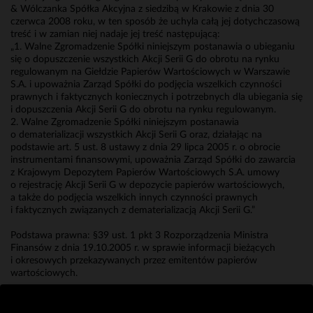
& Wólczanka Spółka Akcyjna z siedzibą w Krakowie z dnia 30
czerwca 2008 roku, w ten sposób że uchyla całą jej dotychczasową
treść i w zamian niej nadaje jej treść następującą:
„1. Walne Zgromadzenie Spółki niniejszym postanawia o ubieganiu
się o dopuszczenie wszystkich Akcji Serii G do obrotu na rynku
regulowanym na Giełdzie Papierów Wartościowych w Warszawie
S.A. i upoważnia Zarząd Spółki do podjęcia wszelkich czynności
prawnych i faktycznych koniecznych i potrzebnych dla ubiegania się
i dopuszczenia Akcji Serii G do obrotu na rynku regulowanym.
2. Walne Zgromadzenie Spółki niniejszym postanawia
o dematerializacji wszystkich Akcji Serii G oraz, działając na
podstawie art. 5 ust. 8 ustawy z dnia 29 lipca 2005 r. o obrocie
instrumentami finansowymi, upoważnia Zarząd Spółki do zawarcia
z Krajowym Depozytem Papierów Wartościowych S.A. umowy
o rejestrację Akcji Serii G w depozycie papierów wartościowych,
a także do podjęcia wszelkich innych czynności prawnych
i faktycznych związanych z dematerializacją Akcji Serii G.”
Podstawa prawna: §39 ust. 1 pkt 3 Rozporządzenia Ministra
Finansów z dnia 19.10.2005 r. w sprawie informacji bieżących
i okresowych przekazywanych przez emitentów papierów
wartościowych.
Grzegorz Pilch
Wiceprezes Zarządu