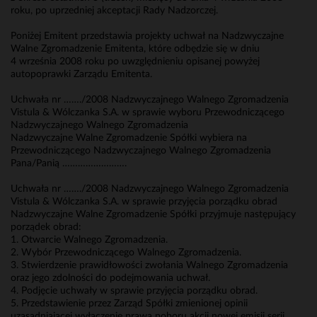
roku, po uprzedniej akceptacji Rady Nadzorczej.
Poniżej Emitent przedstawia projekty uchwał na Nadzwyczajne
Walne Zgromadzenie Emitenta, które odbędzie się w dniu
4 września 2008 roku po uwzględnieniu opisanej powyżej
autopoprawki Zarządu Emitenta.
Uchwała nr ……./2008 Nadzwyczajnego Walnego Zgromadzenia
Vistula & Wólczanka S.A. w sprawie wyboru Przewodniczącego
Nadzwyczajnego Walnego Zgromadzenia
Nadzwyczajne Walne Zgromadzenie Spółki wybiera na
Przewodniczącego Nadzwyczajnego Walnego Zgromadzenia
Pana/Panią …………………….
Uchwała nr ……./2008 Nadzwyczajnego Walnego Zgromadzenia
Vistula & Wólczanka S.A. w sprawie przyjęcia porządku obrad
Nadzwyczajne Walne Zgromadzenie Spółki przyjmuje następujący
porządek obrad:
1. Otwarcie Walnego Zgromadzenia.
2. Wybór Przewodniczącego Walnego Zgromadzenia.
3. Stwierdzenie prawidłowości zwołania Walnego Zgromadzenia
oraz jego zdolności do podejmowania uchwał.
4. Podjęcie uchwały w sprawie przyjęcia porządku obrad.
5. Przedstawienie przez Zarząd Spółki zmienionej opinii
uzasadniającej wyłączenie prawa poboru akcji nowej emisji serii