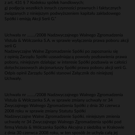
z art. 431 § 7 Kodeksu spółek handlowych;
g) podjęcia wszelkich innych czynności prawnych i faktycznych
związanych z niniejszym podwyższeniem kapitału zakładowego
Spółki i emisją Akcji Serii G.”
Uchwała nr ……./2008 Nadzwyczajnego Walnego Zgromadzenia
Vistula & Wólczanka S.A. w sprawie wyłączenia prawa poboru akcji
serii G
Nadzwyczajne Walne Zgromadzenie Spółki po zapoznaniu się
z opinią Zarządu Spółki uzasadniającą powody pozbawienia prawa
poboru, niniejszym działając w interesie Spółki pozbawia w całości
dotychczasowych akcjonariuszy Spółki prawa poboru akcji serii G.
Odpis opinii Zarządu Spółki stanowi Załącznik do niniejszej
Uchwały.
Uchwała nr ……./2008 Nadzwyczajnego Walnego Zgromadzenia
Vistula & Wólczanka S.A. w sprawie zmiany uchwały nr 34
Zwyczajnego Walnego Zgromadzenia Spółki z dnia 30 czerwca
2008 roku w sprawie zmiany Statutu Spółki
Nadzwyczajne Walne Zgromadzenie Spółki, niniejszym zmienia
uchwałę nr 34 Zwyczajnego Walnego Zgromadzenia spółki pod
firmą Vistula & Wólczanka Spółka Akcyjna z siedzibą w Krakowie
z dnia 30 czerwca 2008 roku, w ten sposób że uchyla całą jej