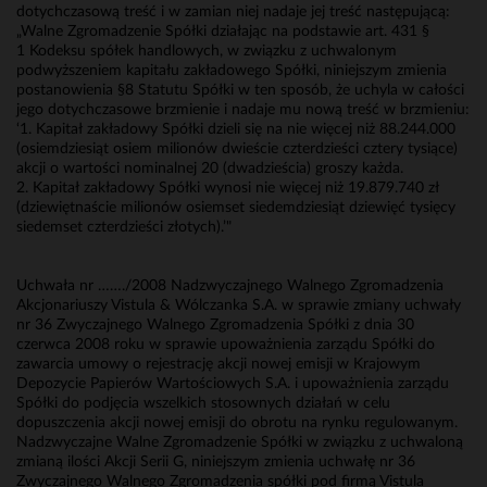
dotychczasową treść i w zamian niej nadaje jej treść następującą:
„Walne Zgromadzenie Spółki działając na podstawie art. 431 §
1 Kodeksu spółek handlowych, w związku z uchwalonym
podwyższeniem kapitału zakładowego Spółki, niniejszym zmienia
postanowienia §8 Statutu Spółki w ten sposób, że uchyla w całości
jego dotychczasowe brzmienie i nadaje mu nową treść w brzmieniu:
‘1. Kapitał zakładowy Spółki dzieli się na nie więcej niż 88.244.000
(osiemdziesiąt osiem milionów dwieście czterdzieści cztery tysiące)
akcji o wartości nominalnej 20 (dwadzieścia) groszy każda.
2. Kapitał zakładowy Spółki wynosi nie więcej niż 19.879.740 zł
(dziewiętnaście milionów osiemset siedemdziesiąt dziewięć tysięcy
siedemset czterdzieści złotych).’"
Uchwała nr ……./2008 Nadzwyczajnego Walnego Zgromadzenia
Akcjonariuszy Vistula & Wólczanka S.A. w sprawie zmiany uchwały
nr 36 Zwyczajnego Walnego Zgromadzenia Spółki z dnia 30
czerwca 2008 roku w sprawie upoważnienia zarządu Spółki do
zawarcia umowy o rejestrację akcji nowej emisji w Krajowym
Depozycie Papierów Wartościowych S.A. i upoważnienia zarządu
Spółki do podjęcia wszelkich stosownych działań w celu
dopuszczenia akcji nowej emisji do obrotu na rynku regulowanym.
Nadzwyczajne Walne Zgromadzenie Spółki w związku z uchwaloną
zmianą ilości Akcji Serii G, niniejszym zmienia uchwałę nr 36
Zwyczajnego Walnego Zgromadzenia spółki pod firmą Vistula