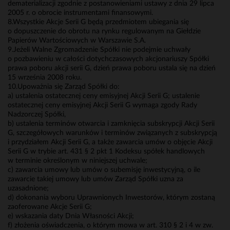
dematerializacji zgodnie z postanowieniami ustawy z dnia 29 lipca
2005 r. o obrocie instrumentami finansowymi.
8.Wszystkie Akcje Serii G będą przedmiotem ubiegania się
o dopuszczenie do obrotu na rynku regulowanym na Giełdzie
Papierów Wartościowych w Warszawie S.A.
9.Jeżeli Walne Zgromadzenie Spółki nie podejmie uchwały
o pozbawieniu w całości dotychczasowych akcjonariuszy Spółki
prawa poboru akcji serii G, dzień prawa poboru ustala się na dzień
15 września 2008 roku.
10.Upoważnia się Zarząd Spółki do:
a) ustalenia ostatecznej ceny emisyjnej Akcji Serii G; ustalenie
ostatecznej ceny emisyjnej Akcji Serii G wymaga zgody Rady
Nadzorczej Spółki,
b) ustalenia terminów otwarcia i zamknięcia subskrypcji Akcji Serii
G, szczegółowych warunków i terminów związanych z subskrypcją
i przydziałem Akcji Serii G, a także zawarcia umów o objęcie Akcji
Serii G w trybie art. 431 § 2 pkt 1 Kodeksu spółek handlowych
w terminie określonym w niniejszej uchwale;
c) zawarcia umowy lub umów o subemisję inwestycyjną, o ile
zawarcie takiej umowy lub umów Zarząd Spółki uzna za
uzasadnione;
d) dokonania wyboru Uprawnionych Inwestorów, którym zostaną
zaoferowane Akcje Serii G;
e) wskazania daty Dnia Własności Akcji;
f) złożenia oświadczenia, o którym mowa w art. 310 § 2 i 4 w zw.