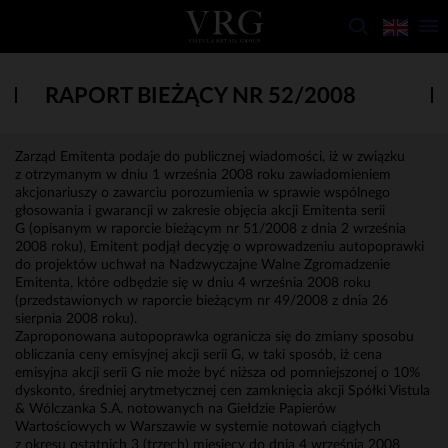
RAPORT BIEŻĄCY NR 52/2008
Zarząd Emitenta podaje do publicznej wiadomości, iż w związku
z otrzymanym w dniu 1 września 2008 roku zawiadomieniem
akcjonariuszy o zawarciu porozumienia w sprawie wspólnego
głosowania i gwarancji w zakresie objęcia akcji Emitenta serii
G (opisanym w raporcie bieżącym nr 51/2008 z dnia 2 września
2008 roku), Emitent podjął decyzję o wprowadzeniu autopoprawki
do projektów uchwał na Nadzwyczajne Walne Zgromadzenie
Emitenta, które odbędzie się w dniu 4 września 2008 roku
(przedstawionych w raporcie bieżącym nr 49/2008 z dnia 26
sierpnia 2008 roku).
Zaproponowana autopoprawka ogranicza się do zmiany sposobu
obliczania ceny emisyjnej akcji serii G, w taki sposób, iż cena
emisyjna akcji serii G nie może być niższa od pomniejszonej o 10%
dyskonto, średniej arytmetycznej cen zamknięcia akcji Spółki Vistula
& Wólczanka S.A. notowanych na Giełdzie Papierów
Wartościowych w Warszawie w systemie notowań ciągłych
z okresu ostatnich 3 (trzech) miesięcy do dnia 4 września 2008