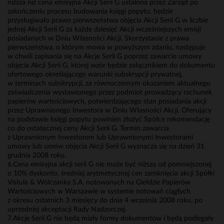
niższa niż cena emisyjna Akcji Serii G ustalona przez Zarząd po
zakończeniu procesu budowania księgi popytu, będzie
przysługiwało prawo pierwszeństwa objęcia Akcji Serii G w liczbie
jednej Akcji Serii G za każde dziesięć Akcji wcześniejszych emisji
posiadanych w Dniu Własności Akcji. Skorzystanie z prawa
pierwszeństwa, o którym mowa w powyższym zdaniu, następuje
w chwili zapisania się na Akcje Serii G poprzez zawarcie umowy
objęcia Akcji Serii G, której wzór będzie załącznikiem do dokumentu
ofertowego określającego warunki subskrypcji prywatnej,
w terminach subskrypcji, za równoczesnym okazaniem aktualnego
zaświadczenia wystawionego przez podmiot prowadzący rachunek
papierów wartościowych, potwierdzającego stan posiadania akcji
przez Uprawnionego Inwestora w Dniu Własności Akcji. Oferujący
na podstawie księgi popytu powinien złożyć Spółce rekomendację
co do ostatecznej ceny Akcji Serii G. Termin zawarcia
z Uprawnionym Inwestorem lub Uprawnionymi Inwestorami
umowy lub umów objęcia Akcji Serii G wyznacza się na dzień 31
grudnia 2008 roku.
6.Cena emisyjna akcji serii G nie może być niższa od pomniejszonej
o 10% dyskonto, średniej arytmetycznej cen zamknięcia akcji Spółki
Vistula & Wólczanka S.A. notowanych na Giełdzie Papierów
Wartościowych w Warszawie w systemie notowań ciągłych
z okresu ostatnich 3 miesięcy do dnia 4 września 2008 roku, po
uprzedniej akceptacji Rady Nadzorczej.
7.Akcje Serii G nie będą miały formy dokumentów i będą podlegały