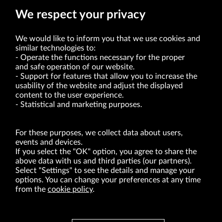
We respect your privacy
We would like to inform you that we use cookies and
similar technologies to:
Operate the functions necessary for the proper
and safe operation of our website.
Support for features that allow you to increase the
usability of the website and adjust the displayed
VRG S.A. | 10 Pilotów Street | 31-462 Kraków
Tax Identification Number: 675-000-03-61
content to the user experience.
District Court for Kraków-Śródmieście in Kraków
Statistical and marketing purposes.
XI Economic Department of the National Court Register number 0000047082
Authorized share capital in the amount of PLN 49,122,108.00, fully paid-up.
VRG S.A. declares that it holds a status of the large entrepreneur within the meaning
of act of 8.03.2013 on combating excessive late payment in commercial transactions
For these purposes, we collect data about users,
(Journal of Laws of 2019, item 118 as amended).
events and devices.
If you select the "OK" option, you agree to share the
above data with us and third parties (our partners).
ABOUT US
Select "Settings" to see the details and manage your
options. You can change your preferences at any time
BRANDS
from the
cookie policy
.
FOR INVESTORS
PRESS OFFICE