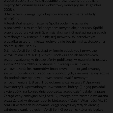
wypłat z zysku Spółki, jaki zostanie przeznaczony do podziału
między Akcjonariuszy za rok obrotowy kończący się 31 grudnia
2008 r.
3.Akcje Serii G mogą być obejmowane wyłącznie za wkłady
pieniężne.
4.Jeżeli Walne Zgromadzenie Spółki podejmie uchwałę
o pozbawieniu w całości dotychczasowych akcjonariuszy Spółki
prawa poboru akcji serii G, emisja akcji serii G nastąpi na zasadach
określonych w ustępie 5 niniejszej uchwały. W przeciwnym
wypadku ustęp 5 niniejszej uchwały nie będzie miał zastosowania
do emisji akcji serii G.
5.Emisja Akcji Serii G nastąpi w formie subskrypcji prywatnej
w rozumieniu art. 431 § 2 pkt 1 Kodeksu spółek handlowych,
przeprowadzonej w drodze oferty publicznej, w rozumieniu ustawy
z dnia 29 lipca 2005 r. o ofercie publicznej i warunkach
wprowadzania instrumentów finansowych do zorganizowanego
systemu obrotu oraz o spółkach publicznych, skierowanej wyłącznie
do podmiotów będących inwestorami kwalifikowanymi
w rozumieniu art. 8 ust. 1 powołanej wyżej ustawy ("Uprawnieni
Inwestorzy"). Uprawnionym Inwestorom, którzy: (i) będą posiadali
akcje Spółki na koniec dnia poprzedzającego dzień ustalenia przez
Zarząd ceny emisyjnej Akcji Serii G, którego data zostanie wskazana
przez Zarząd w drodze raportu bieżącego ("Dzień Własności Akcji")
oraz (ii) w ramach budowania księgi popytu wyrażą deklarację
zainteresowania objęciem Akcji Serii G po cenie, która nie będzie