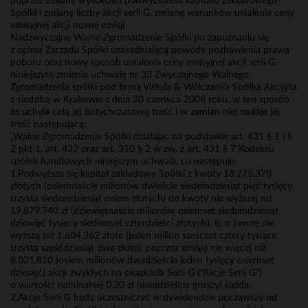
poprzez zmianę wysokości podwyższenia kapitału zakładowego
Spółki i zmianę liczby akcji serii G, zmianę warunków ustalenia ceny
emisyjnej akcji nowej emisji
Nadzwyczajne Walne Zgromadzenie Spółki po zapoznaniu się
z opinią Zarządu Spółki uzasadniającą powody pozbawienia prawa
poboru oraz nowy sposób ustalenia ceny emisyjnej akcji serii G,
niniejszym zmienia uchwałę nr 33 Zwyczajnego Walnego
Zgromadzenia spółki pod firmą Vistula & Wólczanka Spółka Akcyjna
z siedzibą w Krakowie z dnia 30 czerwca 2008 roku, w ten sposób
że uchyla całą jej dotychczasową treść i w zamian niej nadaje jej
treść następującą:
„Walne Zgromadzenie Spółki działając na podstawie art. 431 § 1 i §
2 pkt 1, art. 432 oraz art. 310 § 2 w zw. z art. 431 § 7 Kodeksu
spółek handlowych niniejszym uchwala, co następuje:
1.Podwyższa się kapitał zakładowy Spółki z kwoty 18.275.378
złotych (osiemnaście milionów dwieście siedemdziesiąt pięć tysięcy
trzysta siedemdziesiąt osiem złotych) do kwoty nie wyższej niż
19.879.740 zł (dziewiętnaście milionów osiemset siedemdziesiąt
dziewięć tysięcy siedemset czterdzieści złotych), tj. o kwotę nie
wyższą niż 1.604.362 złote (jeden milion sześćset cztery tysiące
trzysta sześćdziesiąt dwa złote), poprzez emisję nie więcej niż
8.021.810 (osiem milionów dwadzieścia jeden tysięcy osiemset
dziesięć) akcji zwykłych na okaziciela Serii G ("Akcje Serii G")
o wartości nominalnej 0,20 zł (dwadzieścia groszy) każda.
2.Akcje Serii G będą uczestniczyć w dywidendzie począwszy od