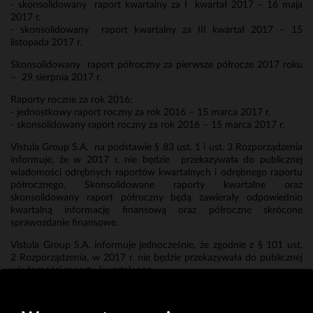
- skonsolidowany raport kwartalny za I kwartał 2017 – 16 maja
2017 r.
- skonsolidowany raport kwartalny za III kwartał 2017 – 15
listopada 2017 r.
Skonsolidowany raport półroczny za pierwsze półrocze 2017 roku
– 29 sierpnia 2017 r.
Raporty roczne za rok 2016:
- jednostkowy raport roczny za rok 2016 – 15 marca 2017 r.
- skonsolidowany raport roczny za rok 2016 – 15 marca 2017 r.
Vistula Group S.A. na podstawie § 83 ust. 1 i ust. 3 Rozporządzenia
informuje, że w 2017 r. nie będzie przekazywała do publicznej
wiadomości odrębnych raportów kwartalnych i odrębnego raportu
półrocznego. Skonsolidowane raporty kwartalne oraz
skonsolidowany raport półroczny będą zawierały odpowiednio
kwartalną informację finansową oraz półroczne skrócone
sprawozdanie finansowe.
Vistula Group S.A. informuje jednocześnie, że zgodnie z § 101 ust.
2 Rozporządzenia, w 2017 r. nie będzie przekazywała do publicznej
wiadomości raportu kwartalnego
i skonsolidowanego raportu kwartalnego za IV kwartał 2016 r. oraz
za II kwartał 2017 r.