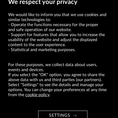
We respect your privacy
We would like to inform you that we use cookies and
similar technologies to:
Operate the functions necessary for the proper
and safe operation of our website.
Support for features that allow you to increase the
usability of the website and adjust the displayed
VRG S.A. | 10 Pilotów Street | 31-462 Kraków
Tax Identification Number: 675-000-03-61
content to the user experience.
District Court for Kraków-Śródmieście in Kraków
Statistical and marketing purposes.
XI Economic Department of the National Court Register number 0000047082
Authorized share capital in the amount of PLN 49,122,108.00, fully paid-up.
VRG S.A. declares that it holds a status of the large entrepreneur within the meaning
of act of 8.03.2013 on combating excessive late payment in commercial transactions
For these purposes, we collect data about users,
(Journal of Laws of 2019, item 118 as amended).
events and devices.
If you select the "OK" option, you agree to share the
above data with us and third parties (our partners).
ABOUT US
Select "Settings" to see the details and manage your
options. You can change your preferences at any time
BRANDS
from the
cookie policy
.
FOR INVESTORS
PRESS OFFICE
SETTINGS
CAREER