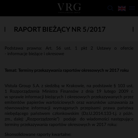
RAPORT BIEŻĄCY NR 5/2017
Podstawa prawna: Art. 56 ust. 1 pkt 2 Ustawy o ofercie
- informacje bieżące i okresowe
Temat: Terminy przekazywania raportów okresowych w 2017 roku
Vistula Group S.A. z siedzibą w Krakowie, na podstawie § 103 ust.
1 Rozporządzenia Ministra Finansów z dnia 19 lutego 2009 r.
w sprawie informacji bieżących i okresowych przekazywanych przez
emitentów papierów wartościowych oraz warunków uznawania za
równoważne informacji wymaganych przepisami prawa państwa
niebędącego państwem członkowskim (Dz.U.2014.133-t.j. z późn.
zm., dalej: „Rozporządzenie”) podaje do wiadomości następujące
terminy przekazywania raportów okresowych w 2017 roku:
Skonsolidowane raporty kwartalne: