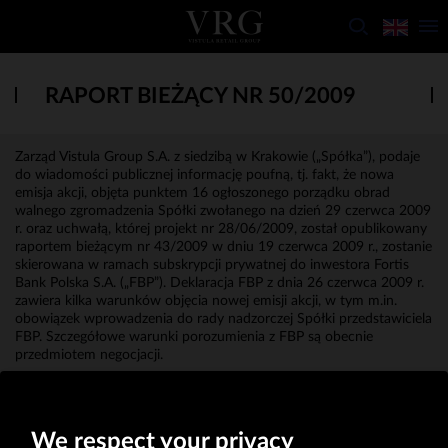
RAPORT BIEŻĄCY NR 50/2009
Zarząd Vistula Group S.A. z siedzibą w Krakowie („Spółka”), podaje
do wiadomości publicznej informację poufną, tj. fakt, że nowa
emisja akcji, objęta punktem 16 ogłoszonego porządku obrad
walnego zgromadzenia Spółki zwołanego na dzień 29 czerwca 2009
r. oraz uchwałą, której projekt nr 28/06/2009, został opublikowany
raportem bieżącym nr 43/2009 w dniu 19 czerwca 2009 r., zostanie
skierowana w ramach subskrypcji prywatnej do inwestora Fortis
Bank Polska S.A. („FBP”). Deklaracja FBP z dnia 26 czerwca 2009 r.
zawiera kilka warunków objęcia nowej emisji akcji, w tym m.in.
obowiązek wprowadzenia do rady nadzorczej Spółki przedstawiciela
FBP. Szczegółowe warunki porozumienia z FBP są obecnie
przedmiotem negocjacji.
Erwin Bakalarz
Prokurent
We respect your privacy