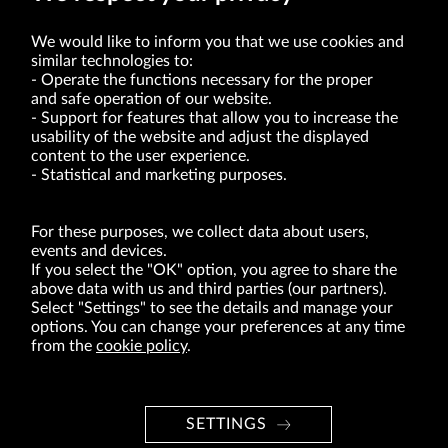
We would like to inform you that we use cookies and
similar technologies to:
Operate the functions necessary for the proper
and safe operation of our website.
Support for features that allow you to increase the
usability of the website and adjust the displayed
VRG S.A. | 10 Pilotów Street | 31-462 Kraków
Tax Identification Number: 675-000-03-61
content to the user experience.
District Court for Kraków-Śródmieście in Kraków
Statistical and marketing purposes.
XI Economic Department of the National Court Register number 0000047082
Authorized share capital in the amount of PLN 49,122,108.00, fully paid-up.
VRG S.A. declares that it holds a status of the large entrepreneur within the meaning
of act of 8.03.2013 on combating excessive late payment in commercial transactions
For these purposes, we collect data about users,
(Journal of Laws of 2019, item 118 as amended).
events and devices.
If you select the "OK" option, you agree to share the
above data with us and third parties (our partners).
ABOUT US
Select "Settings" to see the details and manage your
options. You can change your preferences at any time
BRANDS
from the
cookie policy
.
FOR INVESTORS
PRESS OFFICE
SETTINGS
CAREER