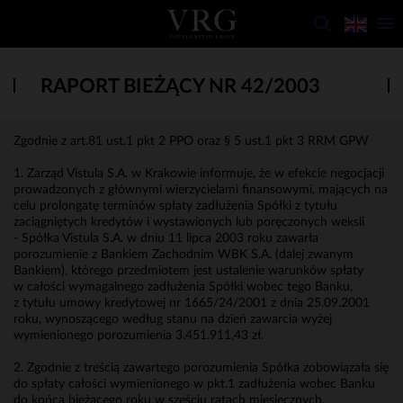
RAPORT BIEŻĄCY NR 42/2003
Zgodnie z art.81 ust.1 pkt 2 PPO oraz § 5 ust.1 pkt 3 RRM GPW
1. Zarząd Vistula S.A. w Krakowie informuje, że w efekcie negocjacji
prowadzonych z głównymi wierzycielami finansowymi, mających na
celu prolongatę terminów spłaty zadłużenia Spółki z tytułu
zaciągniętych kredytów i wystawionych lub poręczonych weksli
- Spółka Vistula S.A. w dniu 11 lipca 2003 roku zawarła
porozumienie z Bankiem Zachodnim WBK S.A. (dalej zwanym
Bankiem), którego przedmiotem jest ustalenie warunków spłaty
w całości wymagalnego zadłużenia Spółki wobec tego Banku,
z tytułu umowy kredytowej nr 1665/24/2001 z dnia 25.09.2001
roku, wynoszącego według stanu na dzień zawarcia wyżej
wymienionego porozumienia 3.451.911,43 zł.
2. Zgodnie z treścią zawartego porozumienia Spółka zobowiązała się
do spłaty całości wymienionego w pkt.1 zadłużenia wobec Banku
do końca bieżącego roku w sześciu ratach miesięcznych.