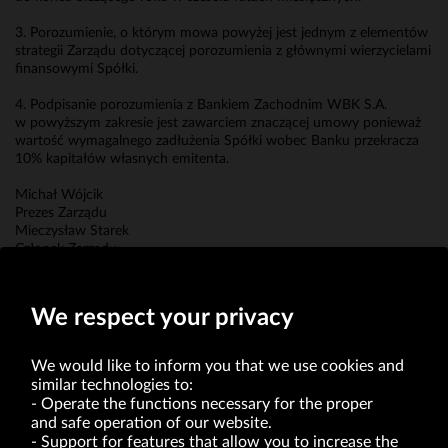
3. Porozumienie, o którym mowa powyżej jest jednym z elementów
strategii Zarządu dotyczącej porozumienia z głównymi wierzycielami
finansowymi Spółki.
4. Podpisanie porozumienia z Bankiem Zachodnim WBK S.A.
w powyższym zakresie jest zawarciem znaczącej umowy ponieważ
wartość wymagalnego zadłużenia Spółki wobec Banku przekracza
10% kapitałów własnych emitenta.
Michał Wójcik
Prezes Zarządu
Mieczysław Starek
Członek Zarządu
Mateusz Żmijewski
Członek Zarządu
We respect your privacy
We would like to inform you that we use cookies and
similar technologies to:
Operate the functions necessary for the proper
and safe operation of our website.
Support for features that allow you to increase the