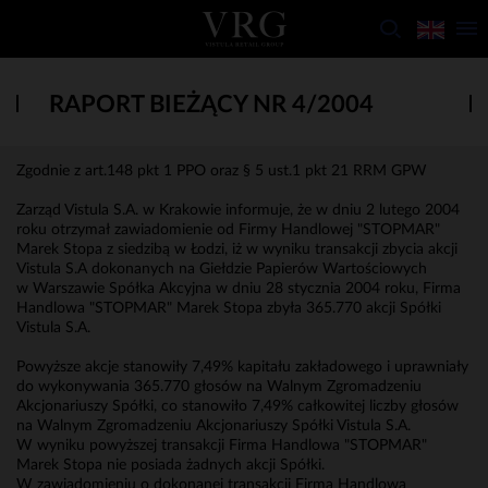
RAPORT BIEŻĄCY NR 4/2004
Zgodnie z art.148 pkt 1 PPO oraz § 5 ust.1 pkt 21 RRM GPW
Zarząd Vistula S.A. w Krakowie informuje, że w dniu 2 lutego 2004
roku otrzymał zawiadomienie od Firmy Handlowej "STOPMAR"
Marek Stopa z siedzibą w Łodzi, iż w wyniku transakcji zbycia akcji
Vistula S.A dokonanych na Giełdzie Papierów Wartościowych
w Warszawie Spółka Akcyjna w dniu 28 stycznia 2004 roku, Firma
Handlowa "STOPMAR" Marek Stopa zbyła 365.770 akcji Spółki
Vistula S.A.
Powyższe akcje stanowiły 7,49% kapitału zakładowego i uprawniały
do wykonywania 365.770 głosów na Walnym Zgromadzeniu
Akcjonariuszy Spółki, co stanowiło 7,49% całkowitej liczby głosów
na Walnym Zgromadzeniu Akcjonariuszy Spółki Vistula S.A.
W wyniku powyższej transakcji Firma Handlowa "STOPMAR"
Marek Stopa nie posiada żadnych akcji Spółki.
W zawiadomieniu o dokonanej transakcji Firma Handlowa