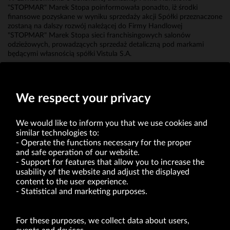
"STOPMAR" Marek Stopa poinformowała ponadto, iż środki
finansowe pozyskane w wyniku sprzedaży akcji Spółki przeznaczone
zostaną na dalszy rozwój należącej do Firmy Handlowej
"STOPMAR" Marek Stopa sieci franchisingowych salonów
odzieżowych, prowadzących sprzedaż detaliczną pod markami
będącymi własnością spółki Vistula S.A.
Mateusz Żmijewski
Członek Zarządu
We respect your privacy
We would like to inform you that we use cookies and
similar technologies to:
Operate the functions necessary for the proper
and safe operation of our website.
Support for features that allow you to increase the
usability of the website and adjust the displayed
VRG S.A. | 10 Pilotów Street | 31-462 Kraków
Tax Identification Number: 675-000-03-61
content to the user experience.
District Court for Kraków-Śródmieście in Kraków
Statistical and marketing purposes.
XI Economic Department of the National Court Register number 0000047082
Authorized share capital in the amount of PLN 49,122,108.00, fully paid-up.
VRG S.A. declares that it holds a status of the large entrepreneur within the meaning
of act of 8.03.2013 on combating excessive late payment in commercial transactions
For these purposes, we collect data about users,
(Journal of Laws of 2019, item 118 as amended).