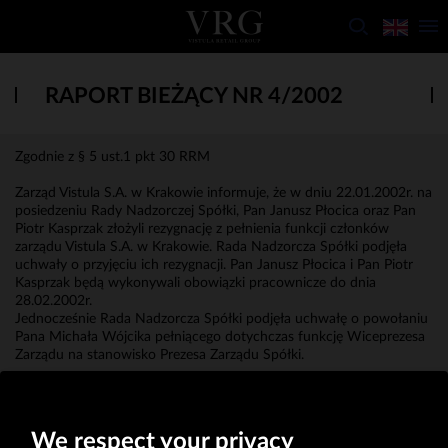
RAPORT BIEŻĄCY NR 4/2002
Zgodnie z § 5 ust.1 pkt 30 RRM
Zarząd Vistula S.A. w Krakowie informuje, że w dniu 22.01.2002r. na
posiedzeniu Rady Nadzorczej Spółki, Pan Janusz Płocica oraz Pan
Piotr Kasprzak złożyli rezygnację z pełnienia funkcji członków
zarządu Vistula S.A. w Krakowie. Rada Nadzorcza Spółki podjęła
uchwały o przyjęciu ich rezygnacji. Pan Janusz Płocica i Pan Piotr
Kasprzak będą wykonywali obowiązki pracownicze do dnia
28.02.2002r.
Jednocześnie Rada Nadzorcza Spółki podjęła uchwałę o powołaniu
Pana Michała Wójcika pełniącego dotychczas funkcję Wiceprezesa
Zarządu na stanowisko Prezesa Zarządu Spółki.
Michał Wójcik
Prezes Zarządu
We respect your privacy