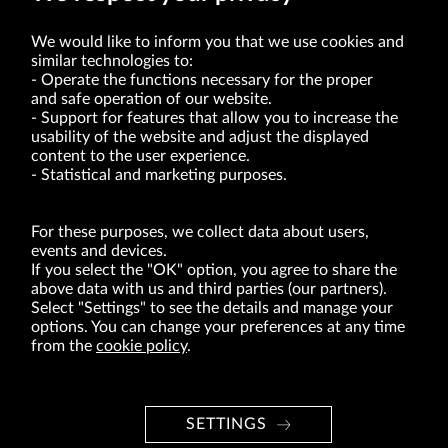
We would like to inform you that we use cookies and
similar technologies to:
Operate the functions necessary for the proper
and safe operation of our website.
Support for features that allow you to increase the
usability of the website and adjust the displayed
VRG S.A. | 10 Pilotów Street | 31-462 Kraków
Tax Identification Number: 675-000-03-61
content to the user experience.
District Court for Kraków-Śródmieście in Kraków
Statistical and marketing purposes.
XI Economic Department of the National Court Register number 0000047082
Authorized share capital in the amount of PLN 49,122,108.00, fully paid-up.
VRG S.A. declares that it holds a status of the large entrepreneur within the meaning
of act of 8.03.2013 on combating excessive late payment in commercial transactions
For these purposes, we collect data about users,
(Journal of Laws of 2019, item 118 as amended).
events and devices.
If you select the "OK" option, you agree to share the
above data with us and third parties (our partners).
ABOUT US
Select "Settings" to see the details and manage your
options. You can change your preferences at any time
BRANDS
from the
cookie policy
.
FOR INVESTORS
PRESS OFFICE
SETTINGS
CAREER