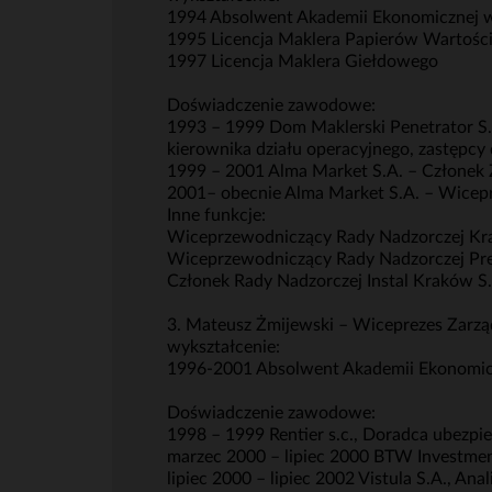
1994 Absolwent Akademii Ekonomicznej w
1995 Licencja Maklera Papierów Wartoś
1997 Licencja Maklera Giełdowego
Doświadczenie zawodowe:
1993 – 1999 Dom Maklerski Penetrator S.A
kierownika działu operacyjnego, zastępcy
1999 – 2001 Alma Market S.A. – Członek 
2001– obecnie Alma Market S.A. – Wicepr
Inne funkcje:
Wiceprzewodniczący Rady Nadzorczej Kr
Wiceprzewodniczący Rady Nadzorczej Prem
Członek Rady Nadzorczej Instal Kraków S
3. Mateusz Żmijewski – Wiceprezes Zarz
wykształcenie:
1996-2001 Absolwent Akademii Ekonomiczn
Doświadczenie zawodowe:
1998 – 1999 Rentier s.c., Doradca ubezpi
marzec 2000 – lipiec 2000 BTW Investment
lipiec 2000 – lipiec 2002 Vistula S.A., Ana