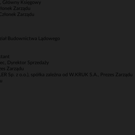
A., Główny Księgowy
Członek Zarządu
 Członek Zarządu
u
dział Budownictwa Lądowego
ktant
ec, Dyrektor Sprzedaży
zes Zarządu
R Sp. z o.o.), spółka zależna od W.KRUK S.A., Prezes Zarządu
du