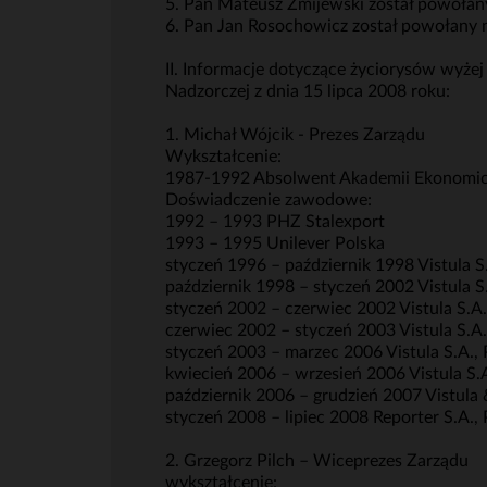
5. Pan Mateusz Żmijewski został powołan
6. Pan Jan Rosochowicz został powołany n
II. Informacje dotyczące życiorysów wyż
Nadzorczej z dnia 15 lipca 2008 roku:
1. Michał Wójcik - Prezes Zarządu
Wykształcenie:
1987-1992 Absolwent Akademii Ekonomic
Doświadczenie zawodowe:
1992 – 1993 PHZ Stalexport
1993 – 1995 Unilever Polska
styczeń 1996 – październik 1998 Vistula S
październik 1998 – styczeń 2002 Vistula 
styczeń 2002 – czerwiec 2002 Vistula S.A.
czerwiec 2002 – styczeń 2003 Vistula S.A
styczeń 2003 – marzec 2006 Vistula S.A.,
kwiecień 2006 – wrzesień 2006 Vistula S.
październik 2006 – grudzień 2007 Vistula
styczeń 2008 – lipiec 2008 Reporter S.A.,
2. Grzegorz Pilch – Wiceprezes Zarządu
wykształcenie: