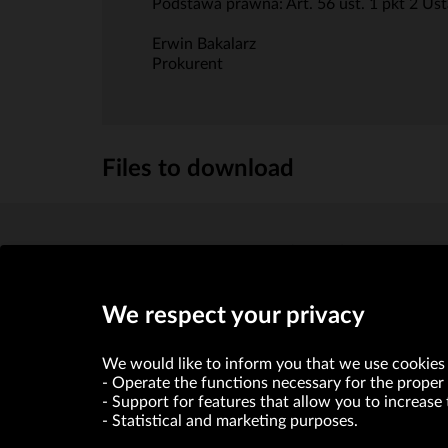
Podstawa prawna: Art. 56 ust. 1 pkt 2 Ust
Erwin Bakalarz
Prokurent
Files to download
Raport bieżący Nr 40/2007
(30.5kb)
We respect your privacy
We would like to inform you that we use cookies 
Operate the functions necessary for the proper 
Support for features that allow you to increase 
Statistical and marketing purposes.