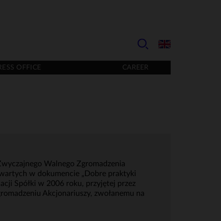
RESS OFFICE
CAREER
18 Zwyczajnego Walnego Zgromadzenia
zawartych w dokumencie „Dobre praktyki
cji Spółki w 2006 roku, przyjętej przez
gromadzeniu Akcjonariuszy, zwołanemu na