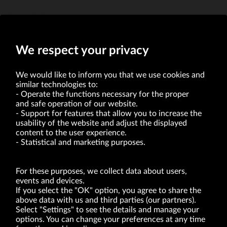
Erwin Bakalarz
Członek Zarządu
We respect your privacy
We would like to inform you that we use cookies and
similar technologies to:
Operate the functions necessary for the proper
and safe operation of our website.
Support for features that allow you to increase the
usability of the website and adjust the displayed
VRG S.A. | 10 Pilotów Street | 31-462 Kraków
Tax Identification Number: 675-000-03-61
content to the user experience.
District Court for Kraków-Śródmieście in Kraków
Statistical and marketing purposes.
XI Economic Department of the National Court Register number 0000047082
Authorized share capital in the amount of PLN 49,122,108.00, fully paid-up.
VRG S.A. declares that it holds a status of the large entrepreneur within the meaning
of act of 8.03.2013 on combating excessive late payment in commercial transactions
For these purposes, we collect data about users,
(Journal of Laws of 2019, item 118 as amended).
events and devices.
If you select the "OK" option, you agree to share the
above data with us and third parties (our partners).
ABOUT US
Select "Settings" to see the details and manage your
options. You can change your preferences at any time
BRANDS