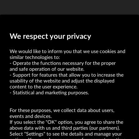
Erwin Bakalarz
Członek Zarządu
We respect your privacy
We would like to inform you that we use cookies and
similar technologies to:
Operate the functions necessary for the proper
and safe operation of our website.
Support for features that allow you to increase the
usability of the website and adjust the displayed
VRG S.A. | 10 Pilotów Street | 31-462 Kraków
Tax Identification Number: 675-000-03-61
content to the user experience.
District Court for Kraków-Śródmieście in Kraków
Statistical and marketing purposes.
XI Economic Department of the National Court Register number 0000047082
Authorized share capital in the amount of PLN 49,122,108.00, fully paid-up.
VRG S.A. declares that it holds a status of the large entrepreneur within the meaning
of act of 8.03.2013 on combating excessive late payment in commercial transactions
For these purposes, we collect data about users,
(Journal of Laws of 2019, item 118 as amended).
events and devices.
If you select the "OK" option, you agree to share the
above data with us and third parties (our partners).
ABOUT US
Select "Settings" to see the details and manage your