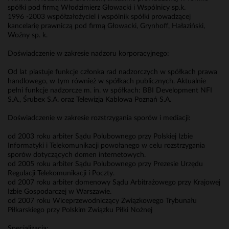
spółki pod firmą Włodzimierz Głowacki i Wspólnicy sp.k.
1996 -2003 współzałożyciel i wspólnik spółki prowadzącej
kancelarię prawniczą pod firmą Głowacki, Grynhoff, Hałaziński,
Woźny sp. k.
Doświadczenie w zakresie nadzoru korporacyjnego:
Od lat piastuje funkcje członka rad nadzorczych w spółkach prawa
handlowego, w tym również w spółkach publicznych. Aktualnie
pełni funkcje nadzorcze m. in. w spółkach: BBI Development NFI
S.A., Śrubex S.A. oraz Telewizja Kablowa Poznań S.A.
Doświadczenie w zakresie rozstrzygania sporów i mediacji:
od 2003 roku arbiter Sądu Polubownego przy Polskiej Izbie
Informatyki i Telekomunikacji powołanego w celu rozstrzygania
sporów dotyczących domen internetowych.
od 2005 roku arbiter Sądu Polubownego przy Prezesie Urzędu
Regulacji Telekomunikacji i Poczty.
od 2007 roku arbiter domenowy Sądu Arbitrażowego przy Krajowej
Izbie Gospodarczej w Warszawie.
od 2007 roku Wiceprzewodniczący Związkowego Trybunału
Piłkarskiego przy Polskim Związku Piłki Nożnej
Specjalizacja: