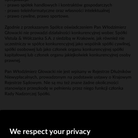
- prawo spółek handlowych i kontraktów gospodarczych
- prawo teleinformatyczne oraz własności intelektualnej
- prawo cywilne, prawo sportowe.
Zgodnie z przekazanym Spółce oświadczeniem Pan Włodzimierz
Głowacki nie prowadzi działalności konkurencyjnej wobec Spółki
Vistula & Wólczanka S.A. z siedzibą w Krakowie, jak również nie
uczestniczy w spółce konkurencyjnej jako wspólnik spółki cywilnej,
spółki osobowej lub jako członek organu konkurencyjnej spółki
kapitałowej lub członek organu jakiejkolwiek konkurencyjnej osoby
prawnej.
Pan Włodzimierz Głowacki nie jest wpisany w Rejestrze Dłużników
Niewypłacalnych, prowadzonym na podstawie ustawy o Krajowym
Rejestrze Sądowym. Nie są mu też znane żadne okoliczności
stanowiące przeszkodę w pełnieniu przez niego funkcji członka
Rady Nadzorczej Spółki.
Erwin Bakalarz
Prokurent
We respect your privacy