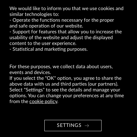
We would like to inform you that we use cookies and
similar technologies to:
Operate the functions necessary for the proper
and safe operation of our website.
Support for features that allow you to increase the
usability of the website and adjust the displayed
VRG S.A. | 10 Pilotów Street | 31-462 Kraków
Tax Identification Number: 675-000-03-61
content to the user experience.
District Court for Kraków-Śródmieście in Kraków
Statistical and marketing purposes.
XI Economic Department of the National Court Register number 0000047082
Authorized share capital in the amount of PLN 49,122,108.00, fully paid-up.
VRG S.A. declares that it holds a status of the large entrepreneur within the meaning
of act of 8.03.2013 on combating excessive late payment in commercial transactions
For these purposes, we collect data about users,
(Journal of Laws of 2019, item 118 as amended).
events and devices.
If you select the "OK" option, you agree to share the
above data with us and third parties (our partners).
ABOUT US
Select "Settings" to see the details and manage your
options. You can change your preferences at any time
BRANDS
from the
cookie policy
.
FOR INVESTORS
PRESS OFFICE
SETTINGS
CAREER