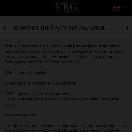
RAPORT BIEŻĄCY NR 36/2008
Vistula & Wólczanka S.A. w Krakowie przekazuje w uzupełnieniu
raportu bieżącego nr 35/2008 z dnia 30.06.2008 roku, informacje
dotyczące życiorysu Pana Włodzimierza Głowackiego, Członka
Rady Nadzorczej Vistula & Wólczanka S.A.
Włodzimierz Głowacki
Wykształcenie i kwalifikacje zawodowe:
1997 - wpis na listę radców prawnych
1993 - Uniwersytet Adama Mickiewicza w Poznaniu – magister
prawa
Praca zawodowa:
od 2003 roku założenie kancelarii prawniczej pod nazwą Kancelaria
Prawna Włodzimierz Głowacki, aktualnie prowadzonej w formie