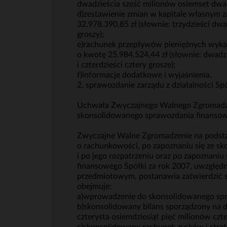
dwadzieścia sześć milionów osiemset dwadzi
d)zestawienie zmian w kapitale własnym z
32.978.390,85 zł (słownie: trzydzieści dwa
groszy);
e)rachunek przepływów pieniężnych wykazu
o kwotę 25.984.524,44 zł (słownie: dwadzi
i czterdzieści cztery grosze);
f)informacje dodatkowe i wyjaśnienia.
2. sprawozdanie zarządu z działalności S
Uchwała Zwyczajnego Walnego Zgromadzeni
skonsolidowanego sprawozdania finansow
Zwyczajne Walne Zgromadzenie na podstawi
o rachunkowości, po zapoznaniu się ze s
i po jego rozpatrzeniu oraz po zapoznani
finansowego Spółki za rok 2007, uwzględ
przedmiotowym, postanawia zatwierdzić s
obejmuje:
a)wprowadzenie do skonsolidowanego sp
b)skonsolidowany bilans sporządzony na d
czterysta osiemdziesiąt pięć milionów czter