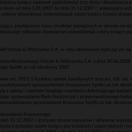
eścia tysięcy osiemset sześćdziesiąt trzy złote i dwadzieścia pi
a okres od dnia 1.01.2007 do dnia 31.12.2007 r. wykazujące wz
 miliony dziewięćset siedemdziesiąt osiem tysięcy trzysta dziewię
jący zmniejszenie stanu środków pieniężnych w okresie od dni
eścia pięć milionów dziewięćset osiemdziesiąt cztery tysiące pię
półki Vistula & Wólczanka S.A. w roku obrotowym kończącym się 
a Akcjonariuszy Vistula & Wólczanka S.A. z dnia 30.06.2008 
ego Spółki za rok obrotowy 2007
e art. 395 § 5 Kodeksu spółek handlowych oraz art. 63c ust. 
konsolidowanym sprawozdaniem finansowym Spółki za rok obrot
u się z opinią i raportem biegłego rewidenta dokonującego bada
niając sprawozdanie Rady Nadzorczej z przeprowadzonego bada
konsolidowane sprawozdanie finansowe Spółki za rok obrotowy 
rawozdania finansowego;
zień 31.12.2007 r. który po stronie pasywów i aktywów wykazuj
ysta trzydzieści osiem tysięcy sto trzydzieści osiem złotych i trz