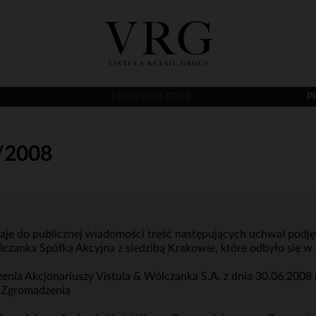
FOR INVESTORS
P
/2008
aje do publicznej wiadomości treść następujących uchwał podj
czanka Spółka Akcyjna z siedzibą Krakowie, które odbyło się w
ia Akcjonariuszy Vistula & Wólczanka S.A. z dnia 30.06.2008
 Zgromadzenia