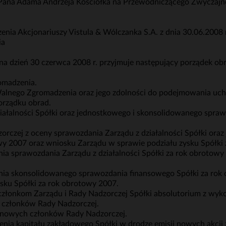
Pana Adama Andrzeja Kościółka na Przewodniczącego Zwyczaj
a Akcjonariuszy Vistula & Wólczanka S.A. z dnia 30.06.2008 
ia
 dzień 30 czerwca 2008 r. przyjmuje następujący porządek obr
omadzenia.
alnego Zgromadzenia oraz jego zdolności do podejmowania uch
orządku obrad.
ziałalności Spółki oraz jednostkowego i skonsolidowanego spra
orczej z oceny sprawozdania Zarządu z działalności Spółki ora
y 2007 oraz wniosku Zarządu w sprawie podziału zysku Spółki 
nia sprawozdania Zarządu z działalności Spółki za rok obrotow
nia skonsolidowanego sprawozdania finansowego Spółki za rok
sku Spółki za rok obrotowy 2007.
 członkom Zarządu i Rady Nadzorczej Spółki absolutorium z wyk
 członków Rady Nadzorczej.
 nowych członków Rady Nadzorczej.
nia kapitału zakładowego Spółki w drodze emisji nowych akcji