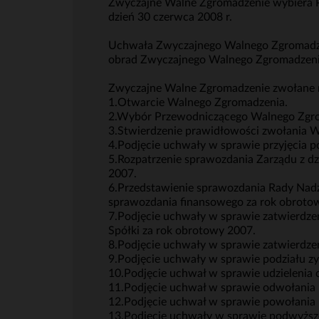
Zwyczajne Walne Zgromadzenie wybiera 
dzień 30 czerwca 2008 r.
Uchwała Zwyczajnego Walnego Zgromadzeni
obrad Zwyczajnego Walnego Zgromadzen
Zwyczajne Walne Zgromadzenie zwołane na
1.Otwarcie Walnego Zgromadzenia.
2.Wybór Przewodniczącego Walnego Zgr
3.Stwierdzenie prawidłowości zwołania W
4.Podjęcie uchwały w sprawie przyjęcia p
5.Rozpatrzenie sprawozdania Zarządu z d
2007.
6.Przedstawienie sprawozdania Rady Nadz
sprawozdania finansowego za rok obrotow
7.Podjęcie uchwały w sprawie zatwierdze
Spółki za rok obrotowy 2007.
8.Podjęcie uchwały w sprawie zatwierdze
9.Podjęcie uchwały w sprawie podziału zy
10.Podjęcie uchwał w sprawie udzielenia
11.Podjęcie uchwał w sprawie odwołania
12.Podjęcie uchwał w sprawie powołania
13.Podjęcie uchwały w sprawie podwyższe