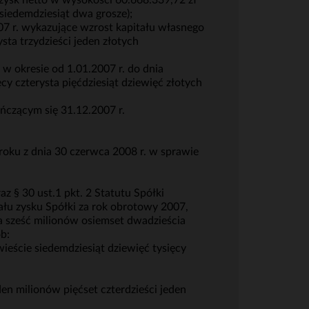
 zysk netto w wysokości 60.668.339,72 zł
 siedemdziesiąt dwa grosze);
07 r. wykazujące wzrost kapitału własnego
sta trzydzieści jeden złotych
 okresie od 1.01.2007 r. do dnia
cy czterysta pięćdziesiąt dziewięć złotych
ńczącym się 31.12.2007 r.
oku z dnia 30 czerwca 2008 r. w sprawie
 § 30 ust.1 pkt. 2 Statutu Spółki
ału zysku Spółki za rok obrotowy 2007,
a sześć milionów osiemset dwadzieścia
ób:
wieście siedemdziesiąt dziewięć tysięcy
den milionów pięćset czterdzieści jeden