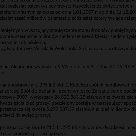
za okres od dnia 1.01.2007 r. do dnia 31.12.2007 r. wykazujący
ześćdziesiąt osiem tysięcy trzysta trzydzieści dziewięć złotych i
pitale własnym za okres od dnia 1.01.2007 r. do dnia 31.12.20
iesiąt sześć milionów osiemset pięćdziesiąt cztery tysiące cztery
eniężnych wykazujący zmniejszenie stanu środków pieniężnych w
łownie: szesnaście milionów siedemset sześćdziesiąt siedem tysię
formacje i objaśnienia;
upy Kapitałowej Vistula & Wólczanka S.A. w roku obrotowym ko
a Akcjonariuszy Vistula & Wólczanka S.A. z dnia 30.06.2008 r
07
na podstawie art. 395 § 2 pkt. 2 Kodeksu spółek handlowych oraz
dzorczej Spółki z badania i oceny wniosku Zarządu co do podzi
obrotowy 2007, wynoszący 26.820.863,25 zł (słownie: dwadzieści
i dwadzieścia pięć groszy) podzielony zostaje w następujący spos
h przeznacza się kwotę 5.279.587,39 zł (słownie: pięć milionów d
dzieści dziewięć groszy).
 przeznacza się kwotę 21.541.275,86 zł (słownie: dwadzieścia je
h i osiemdziesiąt sześć groszy).