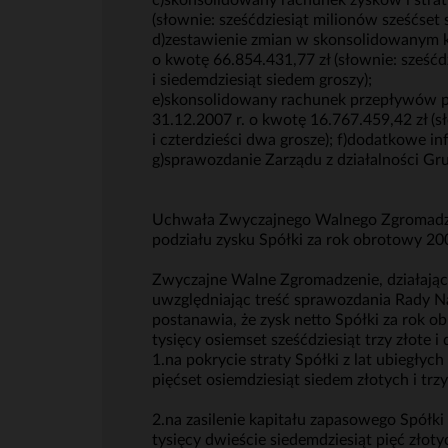
c)skonsolidowany rachunek zysków i strat 
(słownie: sześćdziesiąt milionów sześćset s
d)zestawienie zmian w skonsolidowanym ka
o kwotę 66.854.431,77 zł (słownie: sześćdz
i siedemdziesiąt siedem groszy);
e)skonsolidowany rachunek przepływów pi
31.12.2007 r. o kwotę 16.767.459,42 zł (s
i czterdzieści dwa grosze); f)dodatkowe in
g)sprawozdanie Zarządu z działalności Gr
Uchwała Zwyczajnego Walnego Zgromadzeni
podziału zysku Spółki za rok obrotowy 20
Zwyczajne Walne Zgromadzenie, działając 
uwzględniając treść sprawozdania Rady Na
postanawia, że zysk netto Spółki za rok 
tysięcy osiemset sześćdziesiąt trzy złote 
1.na pokrycie straty Spółki z lat ubiegłyc
pięćset osiemdziesiąt siedem złotych i trzy
2.na zasilenie kapitału zapasowego Spółki
tysięcy dwieście siedemdziesiąt pięć złotyc