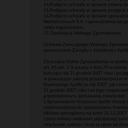
14.Podjęcie uchwały w sprawie zmiany st
15.Podjęcie uchwały w sprawie przyjęcia t
16.Podjęcie uchwały w sprawie upoważnie
Wartościowych S.A. i upoważnienia zarząd
rynku regulowanym.
17.Zamknięcie Walnego Zgromadzenia.
Uchwała Zwyczajnego Walnego Zgromadzeni
sprawozdania Zarządu z działalności Spó
Zwyczajne Walne Zgromadzenie na podstawie
art. 45 ust. 1-3 ustawy z dnia 29 wrześn
kończący się 31 grudnia 2007 roku i po j
w powyższym zakresie przedmiotowym oraz
finansowego Spółki za rok 2007, jak równ
31 grudnia 2007 roku i po jego rozpatrz
przedmiotowym, postanawia zatwierdzić:
1.Sprawozdanie finansowe Spółki Vistula
a)wprowadzenie do sprawozdania finans
b)bilans sporządzony na dzień 31.12.2007
cztery miliony siedemset pięćdziesiąt osiem
c)rachunek zysków i strat za okres od dni