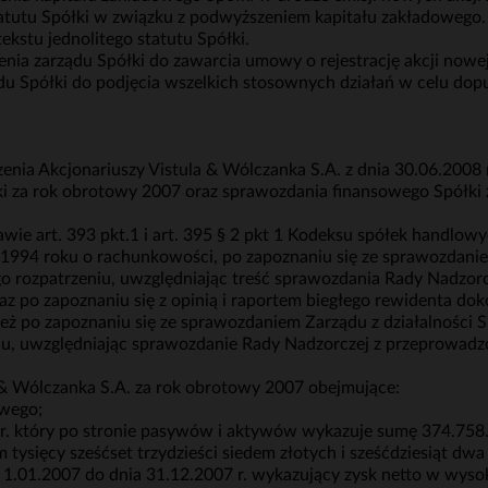
atutu Spółki w związku z podwyższeniem kapitału zakładowego.
ekstu jednolitego statutu Spółki.
nia zarządu Spółki do zawarcia umowy o rejestrację akcji now
u Spółki do podjęcia wszelkich stosownych działań w celu dopus
a Akcjonariuszy Vistula & Wólczanka S.A. z dnia 30.06.2008 
łki za rok obrotowy 2007 oraz sprawozdania finansowego Spółki
 art. 393 pkt.1 i art. 395 § 2 pkt 1 Kodeksu spółek handlowych
ia 1994 roku o rachunkowości, po zapoznaniu się ze sprawozdan
ego rozpatrzeniu, uwzględniając treść sprawozdania Rady Nadzo
 po zapoznaniu się z opinią i raportem biegłego rewidenta do
ież po zapoznaniu się ze sprawozdaniem Zarządu z działalności
eniu, uwzględniając sprawozdanie Rady Nadzorczej z przeprowa
 & Wólczanka S.A. za rok obrotowy 2007 obejmujące:
owego;
 r. który po stronie pasywów i aktywów wykazuje sumę 374.758.6
 tysięcy sześćset trzydzieści siedem złotych i sześćdziesiąt dwa 
a 1.01.2007 do dnia 31.12.2007 r. wykazujący zysk netto w wysok