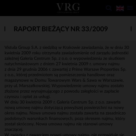
RAPORT BIEŻĄCY NR 33/2009
Vistula Group S.A. z siedzibą w Krakowie zawiadamia, że w dniu 30
kwietnia 2009 roku otrzymała zawiadomienie od zarządu jednostki
zależnej Galeria Centrum Sp. z o.o. o wypowiedzeniu ze skutkiem
natychmiastowym z dniem 27 kwietnia 2009 r. umowy najmu
z dnia 29 grudnia 2006 r. zawartej z Prime Warsaw Properties Sp.
z o.o., której przedmiotem są pomieszczenia handlowe oraz
magazynowe w Domu Towarowym Wars & Sawa w Warszawie,
przy ul. Marszałkowskiej. Wypowiedzenie umowy najmu zostało
złożone przez wynajmującego z powodu zaległości w zapłacie
czynszu i opłat za usługi.
W dniu 30 kwietnia 2009 r. Galeria Centrum Sp. z o.o. zawarła
nową umowę najmu dotyczącą powyższej powierzchni na nowy
okres najmu. Nowa umowa najmu została zawarta na zasadniczo
podobnych warunkach finansowych, poza okresem najmu, który
został skrócony. Nowa umowa najmu nie stanowi umowy
znaczącej.
W związku z zawarciem nowej umowy najmu, nie przewiduje się