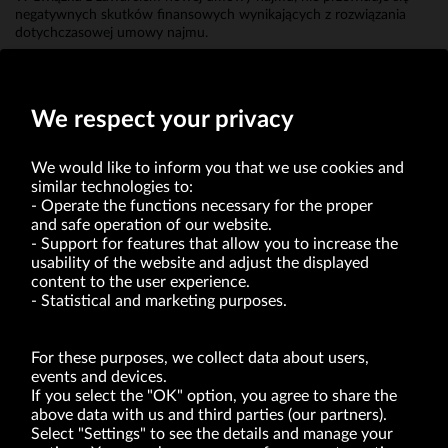
negatywnych skutków finansowych wynikających z rozwiązania
dotychczasowej umowy najmu.
Erwin Bakalarz
Prokurent
We respect your privacy
We would like to inform you that we use cookies and
similar technologies to:
Operate the functions necessary for the proper
and safe operation of our website.
Support for features that allow you to increase the
usability of the website and adjust the displayed
VRG S.A. | 10 Pilotów Street | 31-462 Kraków
Tax Identification Number: 675-000-03-61
content to the user experience.
District Court for Kraków-Śródmieście in Kraków
Statistical and marketing purposes.
XI Economic Department of the National Court Register number 0000047082
Authorized share capital in the amount of PLN 49,122,108.00, fully paid-up.
VRG S.A. declares that it holds a status of the large entrepreneur within the meaning
of act of 8.03.2013 on combating excessive late payment in commercial transactions
For these purposes, we collect data about users,
(Journal of Laws of 2019, item 118 as amended).
events and devices.
If you select the "OK" option, you agree to share the
above data with us and third parties (our partners).
ABOUT US
Select "Settings" to see the details and manage your