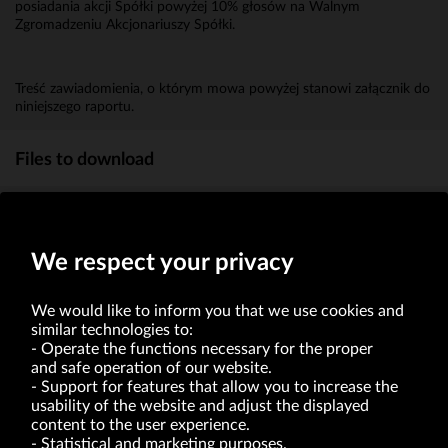
posiadania akcji Spółki powyżej 10% głosów na Walnym
Zgromadzeniu Akcjonariuszy Spółki.
Treść zawiadomienia, o którym mowa powyżej stanowi załącznik do
niniejszego raportu.
Files to download
Zawiadomienie o nabyciu znacznego pakietu akcji
(1.8Mb)
We respect your privacy
We would like to inform you that we use cookies and
similar technologies to:
Operate the functions necessary for the proper
and safe operation of our website.
Support for features that allow you to increase the
usability of the website and adjust the displayed
VRG S.A. | 10 Pilotów Street | 31-462 Kraków
Tax Identification Number: 675-000-03-61
content to the user experience.
District Court for Kraków-Śródmieście in Kraków
Statistical and marketing purposes.
XI Economic Department of the National Court Register number 0000047082