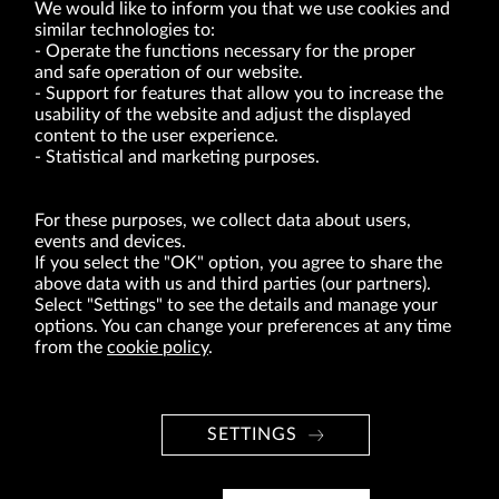
We would like to inform you that we use cookies and
similar technologies to:
Operate the functions necessary for the proper
and safe operation of our website.
Support for features that allow you to increase the
usability of the website and adjust the displayed
VRG S.A. | 10 Pilotów Street | 31-462 Kraków
Tax Identification Number: 675-000-03-61
content to the user experience.
District Court for Kraków-Śródmieście in Kraków
Statistical and marketing purposes.
XI Economic Department of the National Court Register number 0000047082
Authorized share capital in the amount of PLN 49,122,108.00, fully paid-up.
VRG S.A. declares that it holds a status of the large entrepreneur within the meaning
of act of 8.03.2013 on combating excessive late payment in commercial transactions
For these purposes, we collect data about users,
(Journal of Laws of 2019, item 118 as amended).
events and devices.
If you select the "OK" option, you agree to share the
above data with us and third parties (our partners).
ABOUT US
Select "Settings" to see the details and manage your
options. You can change your preferences at any time
BRANDS
from the
cookie policy
.
FOR INVESTORS
PRESS OFFICE
SETTINGS
CAREER
© Copyright 2026. VRG S.A. All rights reserved.