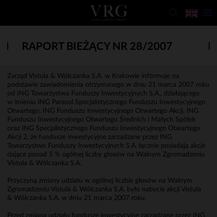
RAPORT BIEŻĄCY NR 28/2007
Zarząd Vistula & Wólczanka S.A. w Krakowie informuje na
podstawie zawiadomienia otrzymanego w dniu 21 marca 2007 roku
od ING Towarzystwa Funduszy Inwestycyjnych S.A., działającego
w imieniu ING Parasol Specjalistycznego Funduszu Inwestycyjnego
Otwartego, ING Funduszu Inwestycyjnego Otwartego Akcji, ING
Funduszu Inwestycyjnego Otwartego Średnich i Małych Spółek
oraz ING Specjalistycznego Funduszu Inwestycyjnego Otwartego
Akcji 2, że fundusze inwestycyjne zarządzane przez ING
Towarzystwo Funduszy Inwestycyjnych S.A. łącznie posiadają akcje
dające ponad 5 % ogólnej liczby głosów na Walnym Zgromadzeniu
Vistula & Wólczanka S.A.
Przyczyną zmiany udziału w ogólnej liczbie głosów na Walnym
Zgromadzeniu Vistula & Wólczanka S.A. było nabycie akcji Vistula
& Wólczanka S.A. w dniu 21 marca 2007 roku.
Przed zmianą udziału fundusze inwestycyjne zarządzane przez ING