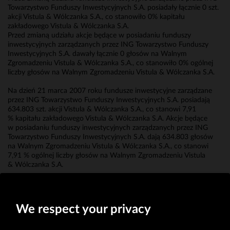
Towarzystwo Funduszy Inwestycyjnych S.A. posiadały łącznie 0 szt.
akcji Vistula & Wólczanka S.A., co stanowiło 0% kapitału
zakładowego Vistula & Wólczanka S.A.
Przed zmianą udziału akcje będące w posiadaniu funduszy
inwestycyjnych zarządzanych przez ING Towarzystwo Funduszy
Inwestycyjnych S.A. dawały łącznie 0 głosów na Walnym
Zgromadzeniu Vistula & Wólczanka S.A., co stanowiło 0% ogólnej
liczby głosów na Walnym Zgromadzeniu Vistula & Wólczanka S.A.
Na dzień 21 marca 2007 roku fundusze inwestycyjne zarządzane
przez ING Towarzystwo Funduszy Inwestycyjnych S.A. posiadają
634.803 szt. akcji Vistula & Wólczanka S.A., co stanowi 7,91
% kapitału zakładowego Vistula & Wólczanka S.A. Akcje będące
w posiadaniu funduszy inwestycyjnych zarządzanych przez ING
Towarzystwo Funduszy Inwestycyjnych S.A. dają 634.803 głosów
na Walnym Zgromadzeniu Vistula & Wólczanka S.A., co stanowi
7,91 % ogólnej liczby głosów na Walnym Zgromadzeniu Vistula
& Wólczanka S.A.
Erwin Bakalarz
Prokurent
We respect your privacy