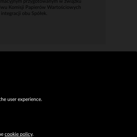
formacyjnym przygotowanym w związku
eciwu Komisji Papierów Wartościowych
 integracji obu Spółek.
the user experience.
al transactions (Journal of Laws of 2019, item 118 as amended).
CAREER
the
cookie policy
.