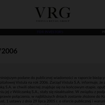
FOR INVESTORS
P
/2006
niniejszym podane do publicznej wiadomości w raporcie bieżący
ałowej Vistula na rok 2006. Zarząd Vistula S.A. informuje, że 
anką S.A. w chwili obecnej znajduje się na końcowym etapie, op
niu jej z Wólczanką S.A., stały się nieaktualne. W związku z p
sprawie połączenia, w najbliższych dniach zostanie złożone do 
st. 1 ustawy z dnia 29 lipca 2005 r. o ofercie publicznej i w