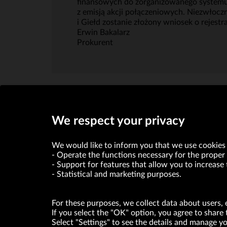
finansowych do zorganizowanego systemu
z emisją akcji połączeniowych. Niezwłoc
i Giełd zostanie złożony wniosek o rejestr
Erwin Bakalarz
Prokurent
We respect your privacy
We would like to inform you that we use cookies 
Operate the functions necessary for the proper 
Support for features that allow you to increase 
Statistical and marketing purposes.
VRG S.A. declares that it holds a status of the large entrepre
For these purposes, we collect data about users, 
If you select the "OK" option, you agree to share 
ABOUT US
Select "Settings" to see the details and manage 