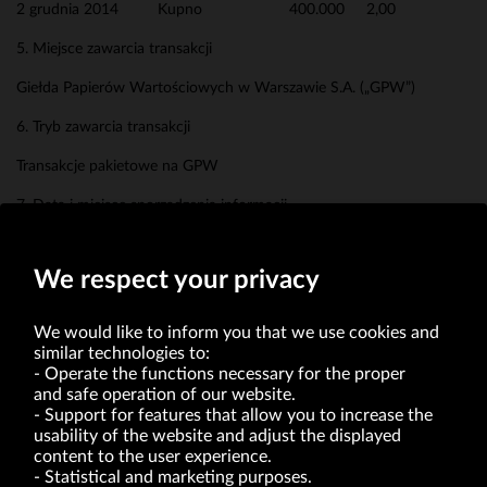
2 grudnia 2014 Kupno 400.000 2,00
5. Miejsce zawarcia transakcji
Giełda Papierów Wartościowych w Warszawie S.A. („GPW”)
6. Tryb zawarcia transakcji
Transakcje pakietowe na GPW
7. Data i miejsce sporządzenia informacji
Kraków, 2 grudnia 2014 roku
We respect your privacy
We would like to inform you that we use cookies and
similar technologies to:
Operate the functions necessary for the proper
and safe operation of our website.
Support for features that allow you to increase the
usability of the website and adjust the displayed
VRG S.A. | 10 Pilotów Street | 31-462 Kraków
Tax Identification Number: 675-000-03-61
content to the user experience.
District Court for Kraków-Śródmieście in Kraków
Statistical and marketing purposes.
XI Economic Department of the National Court Register number 0000047082