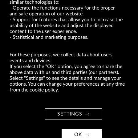
similar technologies to:
Operate the functions necessary for the proper
and safe operation of our website.
Support for features that allow you to increase the
usability of the website and adjust the displayed
VRG S.A. | 10 Pilotów Street | 31-462 Kraków
Tax Identification Number: 675-000-03-61
content to the user experience.
District Court for Kraków-Śródmieście in Kraków
Statistical and marketing purposes.
XI Economic Department of the National Court Register number 0000047082
Authorized share capital in the amount of PLN 49,122,108.00, fully paid-up.
VRG S.A. declares that it holds a status of the large entrepreneur within the meaning
of act of 8.03.2013 on combating excessive late payment in commercial transactions
For these purposes, we collect data about users,
(Journal of Laws of 2019, item 118 as amended).
events and devices.
If you select the "OK" option, you agree to share the
above data with us and third parties (our partners).
ABOUT US
Select "Settings" to see the details and manage your
options. You can change your preferences at any time
BRANDS
from the
cookie policy
.
FOR INVESTORS
PRESS OFFICE
SETTINGS
CAREER
© Copyright 2026. VRG S.A. All rights reserved.
OK