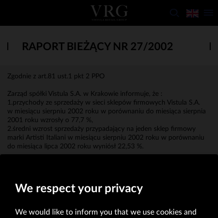
RAPORT BIEŻĄCY NR 27/2002
Zgodnie z art.81 ust.1 pkt 2 PPO
Zarząd spółki Vistula S.A. w Krakowie informuje, że :
1.przychody ze sprzedaży w sieci sklepów firmowych Vistula S.A.
w miesiącu sierpniu 2002 roku w porównaniu do miesiąca sierpnia
2001 roku wzrosły o 77,7 %,
2.średni wzrost sprzedaży przypadający na jeden sklep firmowy
marki Artisti Italiani w miesiącu sierpniu 2002 roku w porównaniu
do miesiąca lipca 2002 roku wyniósł 22,53 %.
Roman Wenzl
Prezes Zarządu
We respect your privacy
We would like to inform you that we use cookies and