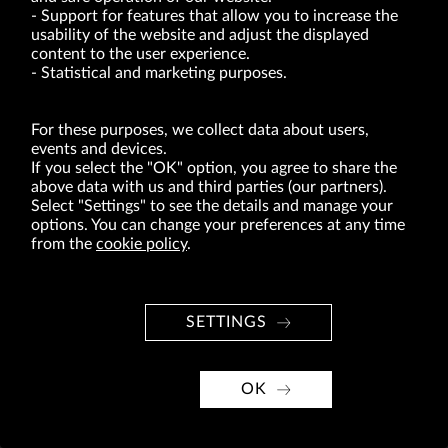
Support for features that allow you to increase the
usability of the website and adjust the displayed
VRG S.A. | 10 Pilotów Street | 31-462 Kraków
Tax Identification Number: 675-000-03-61
content to the user experience.
District Court for Kraków-Śródmieście in Kraków
Statistical and marketing purposes.
XI Economic Department of the National Court Register number 0000047082
Authorized share capital in the amount of PLN 49,122,108.00, fully paid-up.
VRG S.A. declares that it holds a status of the large entrepreneur within the meaning
of act of 8.03.2013 on combating excessive late payment in commercial transactions
For these purposes, we collect data about users,
(Journal of Laws of 2019, item 118 as amended).
events and devices.
If you select the "OK" option, you agree to share the
above data with us and third parties (our partners).
ABOUT US
Select "Settings" to see the details and manage your
options. You can change your preferences at any time
BRANDS
from the
cookie policy
.
FOR INVESTORS
PRESS OFFICE
SETTINGS
CAREER
© Copyright 2026. VRG S.A. All rights reserved.
OK
VRG S.A. design
implementation