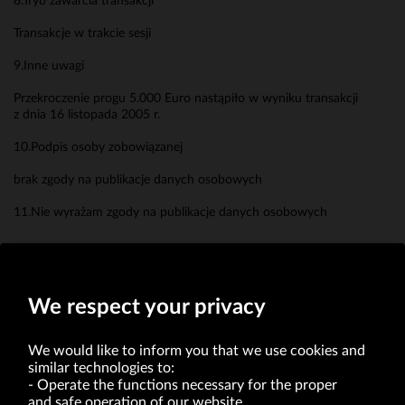
8.Tryb zawarcia transakcji
Transakcje w trakcie sesji
9.Inne uwagi
Przekroczenie progu 5.000 Euro nastąpiło w wyniku transakcji
z dnia 16 listopada 2005 r.
10.Podpis osoby zobowiązanej
brak zgody na publikacje danych osobowych
11.Nie wyrażam zgody na publikacje danych osobowych
Michał Wójcik
Prezes Zarządu
We respect your privacy
We would like to inform you that we use cookies and
similar technologies to:
Operate the functions necessary for the proper
and safe operation of our website.