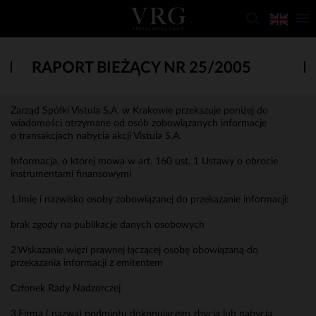
RAPORT BIEŻĄCY NR 25/2005
Zarząd Spółki Vistula S.A. w Krakowie przekazuje poniżej do
wiadomości otrzymane od osób zobowiązanych informacje
o transakcjach nabycia akcji Vistula S.A.
Informacja, o której mowa w art. 160 ust. 1 Ustawy o obrocie
instrumentami finansowymi
1.Imię i nazwisko osoby zobowiązanej do przekazanie informacji:
brak zgody na publikacje danych osobowych
2.Wskazanie więzi prawnej łączącej osobę obowiązaną do
przekazania informacji z emitentem
Członek Rady Nadzorczej
3.Firma ( nazwa) podmiotu dokonującego zbycia lub nabycia