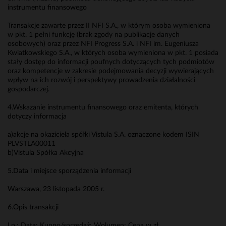
instrumentu finansowego
Transakcje zawarte przez II NFI S.A., w którym osoba wymieniona
w pkt. 1 pełni funkcję (brak zgody na publikacje danych
osobowych) oraz przez NFI Progress S.A. i NFI im. Eugeniusza
Kwiatkowskiego S.A., w których osoba wymieniona w pkt. 1 posiada
stały dostęp do informacji poufnych dotyczących tych podmiotów
oraz kompetencje w zakresie podejmowania decyzji wywierających
wpływ na ich rozwój i perspektywy prowadzenia działalności
gospodarczej.
4.Wskazanie instrumentu finansowego oraz emitenta, których
dotyczy informacja
a)akcje na okaziciela spółki Vistula S.A. oznaczone kodem ISIN
PLVSTLA00011
b)Vistula Spółka Akcyjna
5.Data i miejsce sporządzenia informacji
Warszawa, 23 listopada 2005 r.
6.Opis transakcji
Lp.; Data; Kupno/sprzedaż; Wolumen; Cena w zł