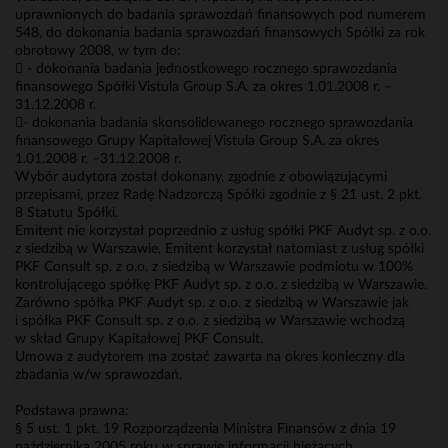
uprawnionych do badania sprawozdań finansowych pod numerem
548, do dokonania badania sprawozdań finansowych Spółki za rok
obrotowy 2008, w tym do:
 - dokonania badania jednostkowego rocznego sprawozdania
finansowego Spółki Vistula Group S.A. za okres 1.01.2008 r. –
31.12.2008 r.
- dokonania badania skonsolidowanego rocznego sprawozdania
finansowego Grupy Kapitałowej Vistula Group S.A. za okres
1.01.2008 r. –31.12.2008 r.
Wybór audytora został dokonany, zgodnie z obowiązującymi
przepisami, przez Radę Nadzorczą Spółki zgodnie z § 21 ust. 2 pkt.
8 Statutu Spółki.
Emitent nie korzystał poprzednio z usług spółki PKF Audyt sp. z o.o.
z siedzibą w Warszawie, Emitent korzystał natomiast z usług spółki
PKF Consult sp. z o.o. z siedzibą w Warszawie podmiotu w 100%
kontrolującego spółkę PKF Audyt sp. z o.o. z siedzibą w Warszawie.
Zarówno spółka PKF Audyt sp. z o.o. z siedzibą w Warszawie jak
i spółka PKF Consult sp. z o.o. z siedzibą w Warszawie wchodzą
w skład Grupy Kapitałowej PKF Consult.
Umowa z audytorem ma zostać zawarta na okres konieczny dla
zbadania w/w sprawozdań.
Podstawa prawna:
§ 5 ust. 1 pkt. 19 Rozporządzenia Ministra Finansów z dnia 19
października 2005 roku w sprawie informacji bieżących