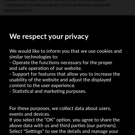
i okresowych przekazywanych przez emitentów papierów
wartościowych.
Erwin Bakalarz
Prokurent
We respect your privacy
We would like to inform you that we use cookies and
similar technologies to:
Operate the functions necessary for the proper
and safe operation of our website.
Support for features that allow you to increase the
usability of the website and adjust the displayed
VRG S.A. | 10 Pilotów Street | 31-462 Kraków
Tax Identification Number: 675-000-03-61
content to the user experience.
District Court for Kraków-Śródmieście in Kraków
Statistical and marketing purposes.
XI Economic Department of the National Court Register number 0000047082
Authorized share capital in the amount of PLN 49,122,108.00, fully paid-up.
VRG S.A. declares that it holds a status of the large entrepreneur within the meaning
of act of 8.03.2013 on combating excessive late payment in commercial transactions
For these purposes, we collect data about users,
(Journal of Laws of 2019, item 118 as amended).
events and devices.
If you select the "OK" option, you agree to share the
above data with us and third parties (our partners).
ABOUT US
Select "Settings" to see the details and manage your