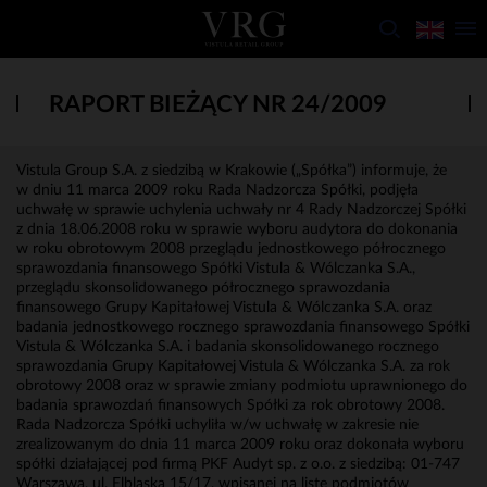
RAPORT BIEŻĄCY NR 24/2009
Vistula Group S.A. z siedzibą w Krakowie („Spółka”) informuje, że
w dniu 11 marca 2009 roku Rada Nadzorcza Spółki, podjęła
uchwałę w sprawie uchylenia uchwały nr 4 Rady Nadzorczej Spółki
z dnia 18.06.2008 roku w sprawie wyboru audytora do dokonania
w roku obrotowym 2008 przeglądu jednostkowego półrocznego
sprawozdania finansowego Spółki Vistula & Wólczanka S.A.,
przeglądu skonsolidowanego półrocznego sprawozdania
finansowego Grupy Kapitałowej Vistula & Wólczanka S.A. oraz
badania jednostkowego rocznego sprawozdania finansowego Spółki
Vistula & Wólczanka S.A. i badania skonsolidowanego rocznego
sprawozdania Grupy Kapitałowej Vistula & Wólczanka S.A. za rok
obrotowy 2008 oraz w sprawie zmiany podmiotu uprawnionego do
badania sprawozdań finansowych Spółki za rok obrotowy 2008.
Rada Nadzorcza Spółki uchyliła w/w uchwałę w zakresie nie
zrealizowanym do dnia 11 marca 2009 roku oraz dokonała wyboru
spółki działającej pod firmą PKF Audyt sp. z o.o. z siedzibą: 01-747
Warszawa, ul. Elbląska 15/17, wpisanej na listę podmiotów